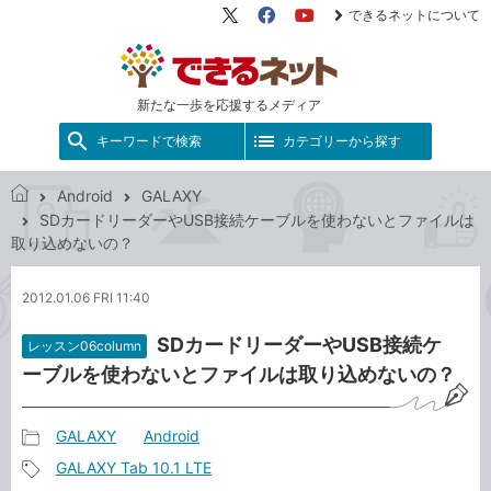
できるネットについて
X（旧
Facebook
YouTube
Twitter）
新たな一歩を応援するメディア
キーワードで検索
カテゴリーから探す
Android
GALAXY
で
SDカードリーダーやUSB接続ケーブルを使わないとファイルは
き
取り込めないの？
る
ネ
2012.01.06 FRI 11:40
ッ
ト
SDカードリーダーやUSB接続ケ
レッスン06column
ーブルを使わないとファイルは取り込めないの？
GALAXY
Android
記
GALAXY Tab 10.1 LTE
事
記