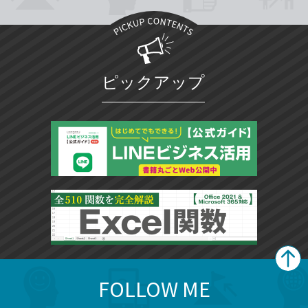
ピックアップ
FOLLOW ME
search
format_list_bulleted
検
カ
検
カ
索
テ