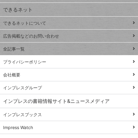
ジ
できるネット
連載
できるネットについて
Excel Q&A
close
閉じ
トイアンナ流仕
広告掲載などのお問い合わせ
る
事術
全記事一覧
PowerAutomate
ではじめる業務
プライバシーポリシー
の完全自動化
会社概要
AI議事録作成術
Windows 11
インプレスグループ
Q&A
インプレスの書籍情報サイト&ニュースメディア
Teams踏み込み
活用術
インプレスブックス
Excel講師の仕事
Impress Watch
術