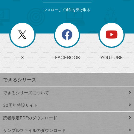
メ
ゴ
索
テ
ニ
リ
フォローして通知を受け取る
ゴ
ュ
ー
ー
一
リ
を
覧
閉
を
ー
じ
閉
か
る
じ
る
search
ら
急
X
FACEBOOK
YOUTUBE
探
上
検
昇
索
す
ワ
できるシリーズ
ー
ド
できるシリーズについて
Google
ト
スプレ
ッ
30周年特設サイト
ッドシ
プ
読者限定PDFのダウンロード
ート
ペ
iPhone
ー
サンプルファイルのダウンロード
VLOOKUP