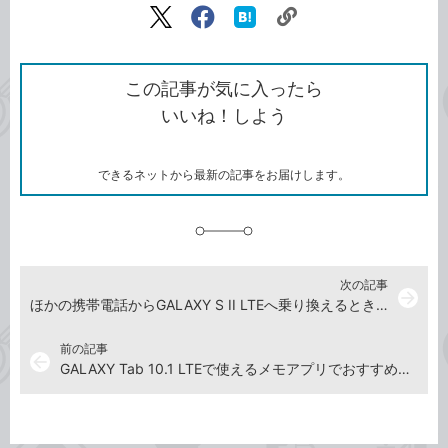
リ
X（旧
Facebook
は
ン
Twitter）
で
て
ク
で
シ
な
を
シ
ェ
ブ
この記事が気に入ったら
コ
ェ
ア
ッ
いいね！しよう
ピ
ア
ク
ー
マ
ー
ク
できるネットから最新の記事をお届けします。
に
追
加
次の記事
arrow_forward
ほかの携帯電話からGALAXY S II LTEへ乗り換えるときに必要なことを確認しよう
前の記事
arrow_back
GALAXY Tab 10.1 LTEで使えるメモアプリでおすすめのものを知りたい