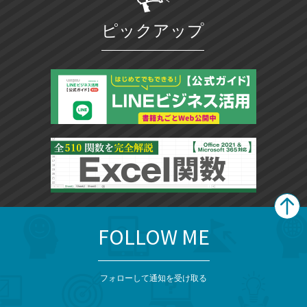
ピックアップ
FOLLOW ME
search
format_list_bulleted
検
カ
検
カ
索
テ
メ
ゴ
索
テ
ニ
リ
フォローして通知を受け取る
ゴ
ュ
ー
ー
一