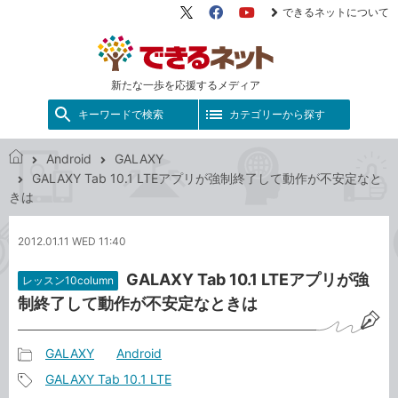
できるネットについて
X（旧
Facebook
YouTube
Twitter）
新たな一歩を応援するメディア
キーワードで検索
カテゴリーから探す
Android
GALAXY
で
GALAXY Tab 10.1 LTEアプリが強制終了して動作が不安定なと
き
きは
る
ネ
2012.01.11 WED 11:40
ッ
ト
GALAXY Tab 10.1 LTEアプリが強
レッスン10column
制終了して動作が不安定なときは
GALAXY
Android
記
GALAXY Tab 10.1 LTE
事
記