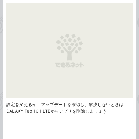
カ
事
テ
タ
ゴ
グ
リ
設定を変えるか、アップデートを確認し、解決しないときは
GALAXY Tab 10.1 LTEからアプリを削除しましょう