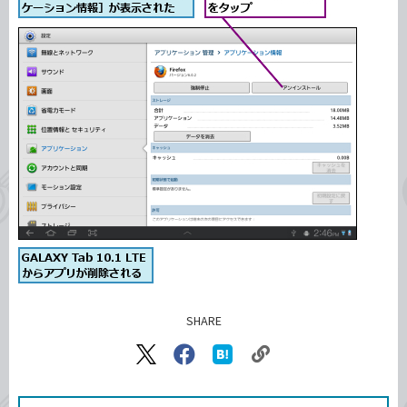
SHARE
記事をシェアする
リ
X（旧
Facebook
は
ン
Twitter）
で
て
ク
で
シ
な