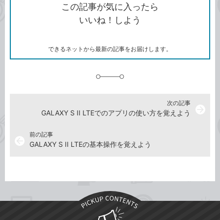
を
シ
ェ
ブ
この記事が気に入ったら
コ
ェ
ア
ッ
いいね！しよう
ピ
ア
ク
ー
マ
ー
ク
できるネットから最新の記事をお届けします。
に
追
加
次の記事
arrow_forward
GALAXY S II LTEでのアプリの使い方を覚えよう
前の記事
arrow_back
GALAXY S II LTEの基本操作を覚えよう