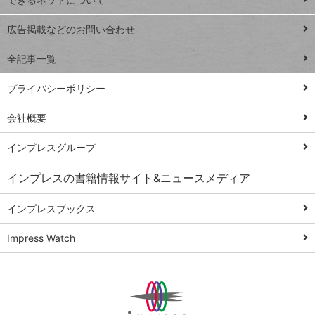
Excel Q&A
close
閉じ
トイアンナ流仕
広告掲載などのお問い合わせ
る
事術
全記事一覧
PowerAutomate
ではじめる業務
プライバシーポリシー
の完全自動化
会社概要
AI議事録作成術
Windows 11
インプレスグループ
Q&A
インプレスの書籍情報サイト&ニュースメディア
Teams踏み込み
活用術
インプレスブックス
Excel講師の仕事
Impress Watch
術
エクセル時短
パワポ時短
Windows Tips