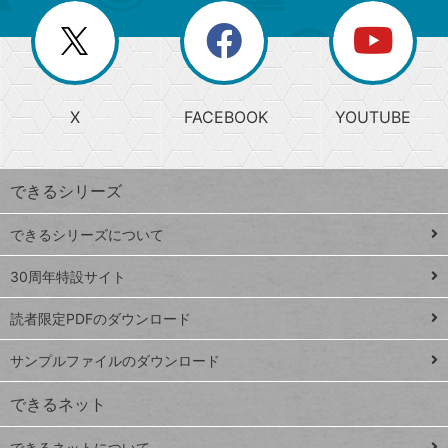
リ
を
覧
閉
を
ー
じ
閉
か
る
じ
る
search
ら
急
X
FACEBOOK
YOUTUBE
探
上
検
昇
索
す
ワ
できるシリーズ
ー
ド
できるシリーズについて
Google
ト
スプレ
ッ
30周年特設サイト
ッドシ
プ
読者限定PDFのダウンロード
ート
ペ
iPhone
ー
サンプルファイルのダウンロード
VLOOKUP
ジ
できるネット
連載
できるネットについて