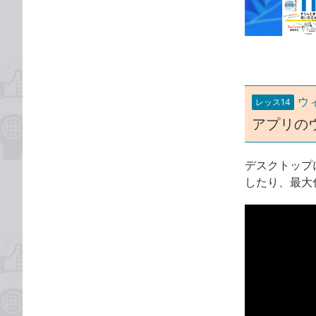
な
テ
ブ
ゴ
ッ
リ
ク
マ
ー
ウ
レッス14
ク
アプリの
に
追
加
デスクトップ
したり、最大