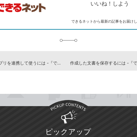
ピ
ア
ク
いいね！しよう
ー
マ
ー
ク
できるネットから最新の記事をお届け
に
追
加
複数のアプリを連携して使うには -『できるWindows 11 2023年 改訂2版』動画解説
ピックアップ