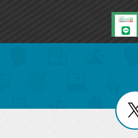
search
format_list_bulleted
検
カ
検
カ
索
テ
メ
ゴ
索
テ
ニ
リ
ュ
ー
ゴ
ー
一
を
覧
リ
閉
を
じ
閉
ー
る
じ
る
か
ら
急上昇ワード