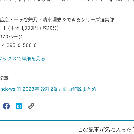
岳之・一ヶ谷兼乃・清水理史＆できるシリーズ編集部
0円（本体 1,000円＋税10%）
320ページ
-4-295-01566-6
ブックスで詳細を見る
記事
ndows 11 2023年 改訂2版』動画解説まとめ
リ
X（旧
Facebook
は
ェアする
ン
witter）
で
て
ク
で
シ
な
を
シ
ェ
ブ
この記事が気に入った
コ
ェ
ア
ッ