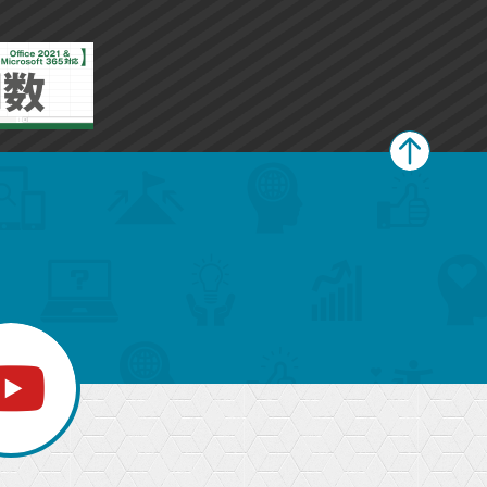
ペ
ー
ジ
上
部
へ