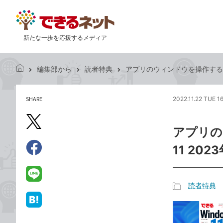
新たな一歩を応援するメディア
編集部から
読者特典
アプリのウィンドウを操作するには 
で
き
る
SHARE
2022.11.22 TUE 1
記
ネ
事
ッ
を
X（旧
ト
アプリの
シ
Twitter）
ェ
11 20
で
ア
Facebook
す
シ
で
る
ェ
シ
LINE
読者特典
ア
ェ
で
記
ア
送
は
事
る
て
カ