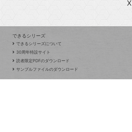
X
探
Googleスプレッドシート
iPhone
VLOOKUP
す
できるシリーズ
close
できるシリーズについて
閉
ト
じ
ッ
30周年特設サイト
る
プ
読者限定PDFのダウンロード
ペ
サンプルファイルのダウンロード
ー
ジ
連載
Excel Q&A
トイアンナ流仕
事術