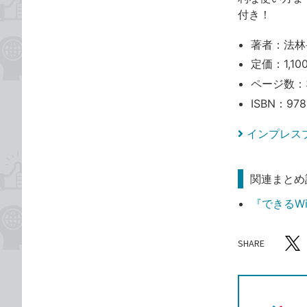
付き！
著者：法林
定価：1,10
ページ数：
ISBN：978
インプレス
関連まとめ
『できるWi
SHARE
記事をシ
T