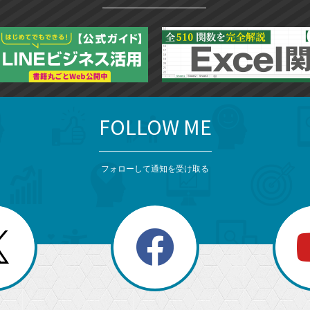
FOLLOW ME
フォローして通知を受け取る
search
検
索