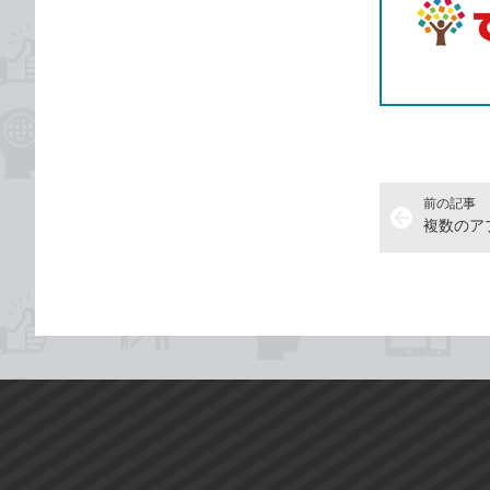
前の記事
arrow_back