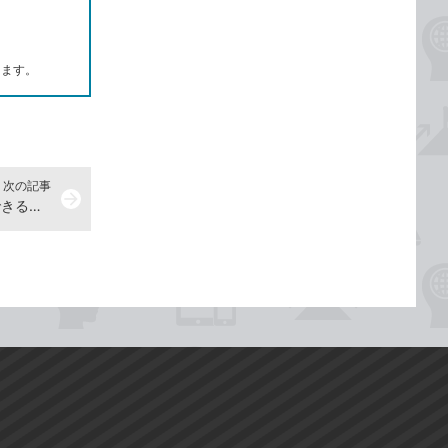
します。
次の記事
arrow_forward
作成した文書を保存するには -『できるWindows 11 2023年 改訂2版』動画解説