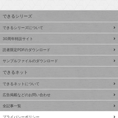
検
昇
索
す
ワ
できるシリーズ
ー
ド
できるシリーズについて
Google
ト
スプレ
ッ
30周年特設サイト
ッドシ
プ
読者限定PDFのダウンロード
ート
ペ
iPhone
ー
サンプルファイルのダウンロード
VLOOKUP
ジ
できるネット
連載
できるネットについて
Excel Q&A
close
閉じ
トイアンナ流仕
広告掲載などのお問い合わせ
る
事術
全記事一覧
PowerAutomate
ではじめる業務
プライバシーポリシー