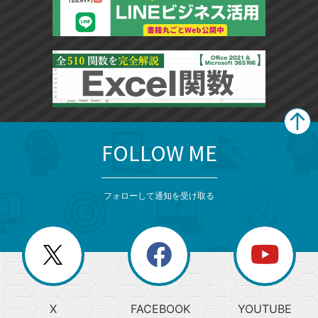
FOLLOW ME
search
format_list_bulleted
検
カ
検
カ
索
テ
メ
ゴ
索
テ
ニ
リ
フォローして通知を受け取る
ゴ
ュ
ー
ー
一
リ
を
覧
閉
を
ー
じ
閉
か
る
じ
る
search
ら
急
X
FACEBOOK
YOUTUBE
探
上