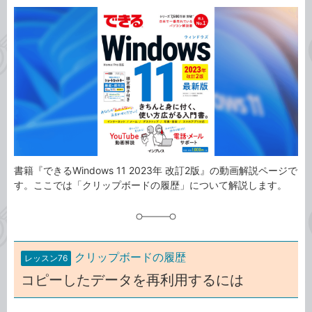
カ
事
テ
タ
ゴ
グ
リ
書籍『できるWindows 11 2023年 改訂2版』の動画解説ページで
す。ここでは「クリップボードの履歴」について解説します。
クリップボードの履歴
レッスン76
コピーしたデータを再利用するには