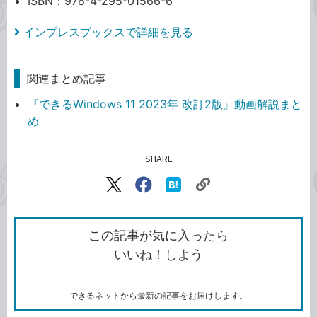
ISBN：978-4-295-01566-6
インプレスブックスで詳細を見る
関連まとめ記事
『できるWindows 11 2023年 改訂2版』動画解説まと
め
SHARE
記事をシェアする
リ
X（旧
Facebook
は
ン
Twitter）
で
て
ク
で
シ
な
を
シ
ェ
ブ
この記事が気に入ったら
コ
ェ
ア
ッ
いいね！しよう
ピ
ア
ク
ー
マ
ー
ク
できるネットから最新の記事をお届けします。
に