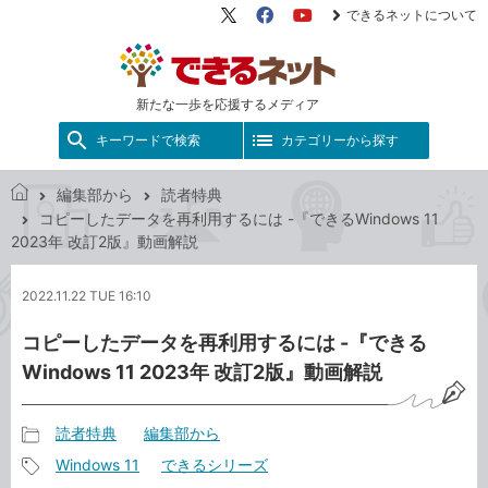
できるネットについて
X（旧
Facebook
YouTube
Twitter）
新たな一歩を応援するメディア
キーワードで検索
カテゴリーから探す
編集部から
読者特典
で
コピーしたデータを再利用するには -『できるWindows 11
き
2023年 改訂2版』動画解説
る
ネ
2022.11.22 TUE 16:10
ッ
ト
コピーしたデータを再利用するには -『できる
Windows 11 2023年 改訂2版』動画解説
読者特典
編集部から
記
Windows 11
できるシリーズ
事
記