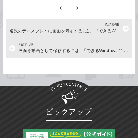
追
加
次の記事
arrow_forward
複数のディスプレイに画面を表示するには -『できるWindows 11 2023年 改訂2版』動画解説
前の記事
arrow_back
画面を動画として保存するには -『できるWindows 11 2023年 改訂2版』動画解説
ピックアップ