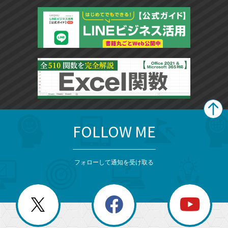
FOLLOW ME
search
format_list_bulleted
検
カ
検
カ
索
テ
メ
ゴ
索
テ
ニ
リ
フォローして通知を受け取る
ゴ
ュ
ー
ー
一
リ
を
覧
閉
を
ー
じ
閉
か
る
じ
る