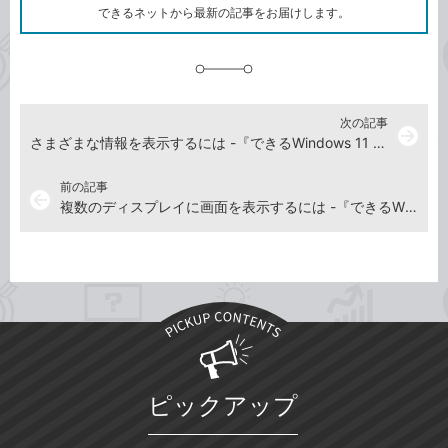
ク
できるネットから最新の記事をお届けします。
に
追
加
次の記事
arrow_forward
さまざまな情報を表示するには -『できるWindows 11 2023年 改訂2版』動画解説
前の記事
arrow_back
複数のディスプレイに画面を表示するには -『できるWindows 11 2023年 改訂2版』動画解説
ピックアップ