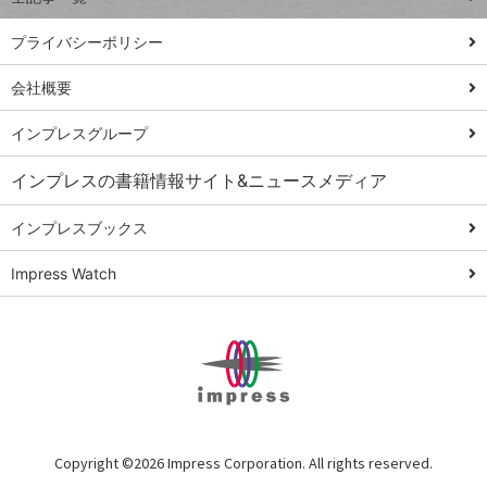
PowerAutomate
ではじめる業務
プライバシーポリシー
の完全自動化
会社概要
AI議事録作成術
Windows 11
インプレスグループ
Q&A
インプレスの書籍情報サイト&ニュースメディア
Teams踏み込み
活用術
インプレスブックス
Excel講師の仕事
Impress Watch
術
エクセル時短
パワポ時短
Windows Tips
神保町ペロリ旅
俺のメルカリ
Copyright ©
2026 Impress Corporation. All rights reserved.