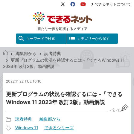
できるネットについて
X（旧
Facebook
YouTube
Twitter）
新たな一歩を応援するメディア
キーワードで検索
カテゴリーから探す
編集部から
読者特典
で
更新プログラムの状況を確認するには -『できるWindows 11
き
2023年 改訂2版』動画解説
る
ネ
2022.11.22 TUE 16:10
ッ
ト
更新プログラムの状況を確認するには -『できる
Windows 11 2023年 改訂2版』動画解説
読者特典
編集部から
記
Windows 11
できるシリーズ
事
記