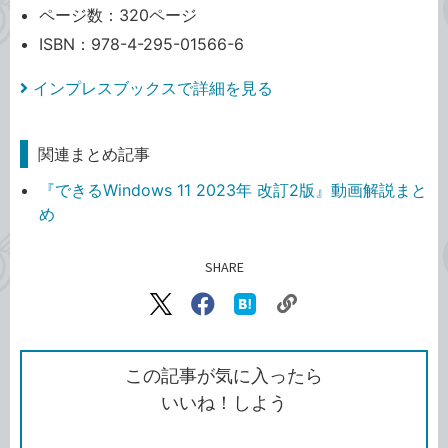
ページ数：320ページ
ISBN：978-4-295-01566-6
インプレスブックスで詳細を見る
関連まとめ記事
『できるWindows 11 2023年 改訂2版』動画解説まと
め
SHARE
記事をシェアする
リ
X（旧
Facebook
は
ン
Twitter）
で
て
ク
で
シ
な
を
シ
ェ
ブ
この記事が気に入ったら
コ
ェ
ア
ッ
いいね！しよう
ピ
ア
ク
ー
マ
ー