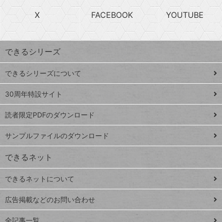
search
ら
急
X
FACEBOOK
YOUTUBE
探
上
検
昇
索
す
ワ
できるシリーズ
ー
ド
できるシリーズについて
Google
ト
スプレ
ッ
30周年特設サイト
ッドシ
プ
読者限定PDFのダウンロード
ート
ペ
iPhone
ー
サンプルファイルのダウンロード
VLOOKUP
ジ
できるネット
連載
できるネットについて
Excel Q&A
close
閉じ
トイアンナ流仕
広告掲載などのお問い合わせ
る
事術
全記事一覧