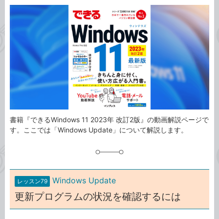
カ
事
テ
タ
ゴ
グ
リ
書籍『できるWindows 11 2023年 改訂2版』の動画解説ページで
す。ここでは「Windows Update」について解説します。
Windows Update
レッスン79
更新プログラムの状況を確認するには