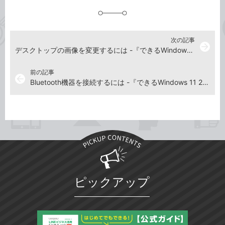
追
加
次の記事
arrow_forward
デスクトップの画像を変更するには -『できるWindows 11 2023年 改訂2版』動画解説
前の記事
arrow_back
Bluetooth機器を接続するには -『できるWindows 11 2023年 改訂2版』動画解説
ピックアップ