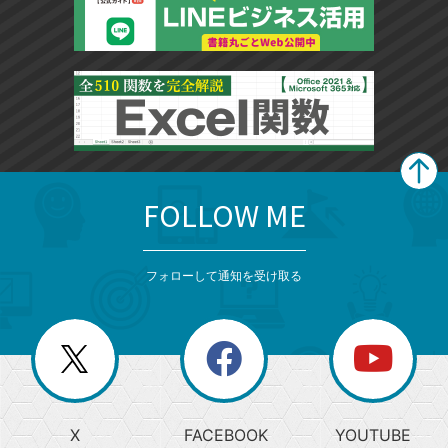
FOLLOW ME
search
format_list_bulleted
検
カ
検
カ
索
テ
メ
ゴ
索
テ
ニ
リ
フォローして通知を受け取る
ゴ
ュ
ー
ー
一
リ
を
覧
閉
を
ー
じ
閉
か
る
じ
る
search
ら
急
X
FACEBOOK
YOUTUBE
探
上