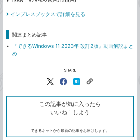
ISBN：978-4-295-01566-6
インプレスブックスで詳細を見る
関連まとめ記事
『できるWindows 11 2023年 改訂2版』動画解説まと
め
SHARE
記事をシェアする
リ
X（旧
Facebook
は
ン
Twitter）
で
て
ク
で
シ
な
を
シ
ェ
ブ
この記事が気に入ったら
コ
ェ
ア
ッ
いいね！しよう
ピ
ア
ク
ー
マ
ー
ク
できるネットから最新の記事をお届けします。
に