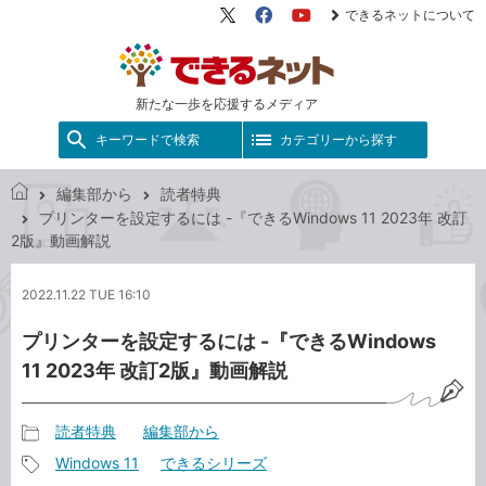
できるネットについて
X（旧
Facebook
YouTube
Twitter）
新たな一歩を応援するメディア
キーワードで検索
カテゴリーから探す
編集部から
読者特典
で
プリンターを設定するには -『できるWindows 11 2023年 改訂
き
2版』動画解説
る
ネ
2022.11.22 TUE 16:10
ッ
ト
プリンターを設定するには -『できるWindows
11 2023年 改訂2版』動画解説
読者特典
編集部から
記
Windows 11
できるシリーズ
事
記