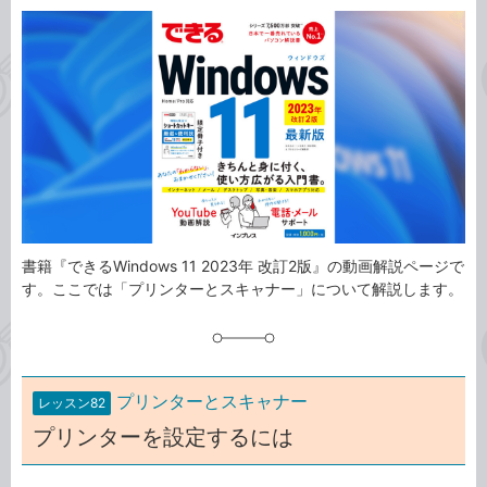
カ
事
テ
タ
ゴ
グ
リ
書籍『できるWindows 11 2023年 改訂2版』の動画解説ページで
す。ここでは「プリンターとスキャナー」について解説します。
プリンターとスキャナー
レッスン82
プリンターを設定するには