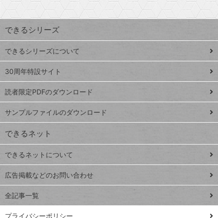
検
昇
索
す
ワ
できるシリーズ
ー
ド
できるシリーズについて
Google
ト
スプレ
ッ
30周年特設サイト
ッドシ
プ
読者限定PDFのダウンロード
ート
ペ
iPhone
ー
サンプルファイルのダウンロード
VLOOKUP
ジ
できるネット
連載
できるネットについて
Excel Q&A
close
閉じ
トイアンナ流仕
広告掲載などのお問い合わせ
る
事術
全記事一覧
PowerAutomate
ではじめる業務
プライバシーポリシー