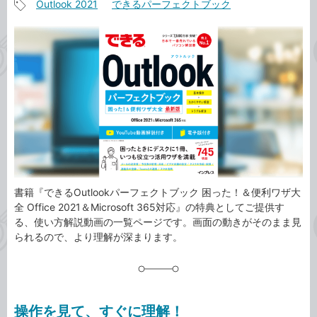
Outlook 2021
できるパーフェクトブック
事
記
カ
事
テ
タ
ゴ
グ
リ
書籍『できるOutlookパーフェクトブック 困った！＆便利ワザ大
全 Office 2021＆Microsoft 365対応』の特典としてご提供す
る、使い方解説動画の一覧ページです。画面の動きがそのまま見
られるので、より理解が深まります。
操作を見て、すぐに理解！