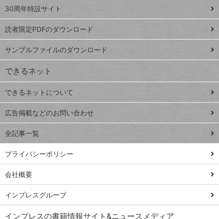
スプレ
ッ
30周年特設サイト
ッドシ
プ
読者限定PDFのダウンロード
ート
ペ
iPhone
ー
サンプルファイルのダウンロード
VLOOKUP
ジ
できるネット
連載
できるネットについて
Excel Q&A
close
閉じ
トイアンナ流仕
広告掲載などのお問い合わせ
る
事術
全記事一覧
PowerAutomate
ではじめる業務
プライバシーポリシー
の完全自動化
会社概要
AI議事録作成術
Windows 11
インプレスグループ
Q&A
インプレスの書籍情報サイト&ニュースメディア