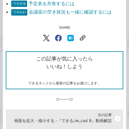
予定表を共有するには
ワザ416
会議室の空き状況も一緒に確認するには
ワザ431
SHARE
記事をシェアする
リ
X（旧
Facebook
は
ン
Twitter）
で
て
ク
で
シ
な
を
シ
ェ
ブ
この記事が気に入ったら
コ
ェ
ア
ッ
いいね！しよう
ピ
ア
ク
ー
マ
ー
ク
できるネットから最新の記事をお届けします。
に
追
加
次の記事
arrow_forward
画面を拡大・縮小する -『できるJw_cad 8』動画解説