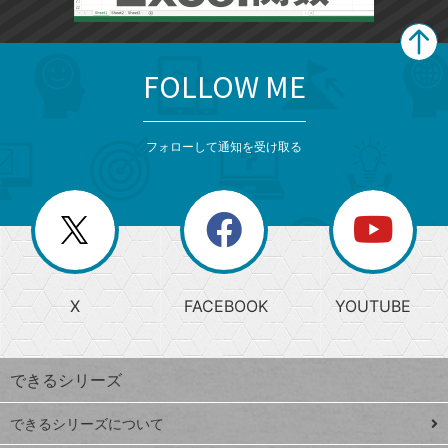
FOLLOW ME
search
format_list_bulleted
検
カ
検
カ
索
テ
メ
ゴ
索
テ
ニ
リ
フォローして通知を受け取る
ゴ
ュ
ー
ー
一
リ
を
覧
閉
を
ー
じ
閉
か
る
じ
る
search
ら
急
X
FACEBOOK
YOUTUBE
探
上
検
昇
索
す
ワ
できるシリーズ
ー
ド
できるシリーズについて
Google
ト