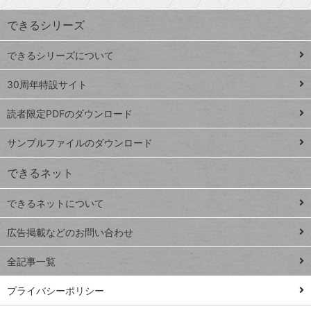
索
す
ワ
できるシリーズ
ー
ド
できるシリーズについて
Google
ト
スプレ
ッ
30周年特設サイト
ッドシ
プ
読者限定PDFのダウンロード
ート
ペ
iPhone
ー
サンプルファイルのダウンロード
VLOOKUP
ジ
できるネット
連載
できるネットについて
Excel Q&A
close
閉じ
トイアンナ流仕
広告掲載などのお問い合わせ
る
事術
全記事一覧
PowerAutomate
ではじめる業務
プライバシーポリシー
の完全自動化