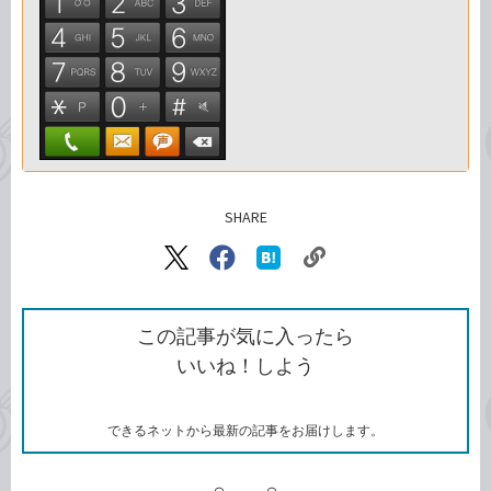
SHARE
記事をシェアする
リ
X（旧
Facebook
は
ン
Twitter）
で
て
ク
で
シ
な
を
シ
ェ
ブ
この記事が気に入ったら
コ
ェ
ア
ッ
いいね！しよう
ピ
ア
ク
ー
マ
ー
ク
できるネットから最新の記事をお届けします。
に
追
加