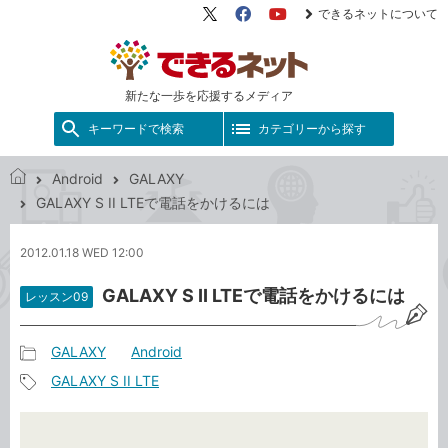
できるネットについて
X（旧
Facebook
YouTube
Twitter）
新たな一歩を応援するメディア
キーワードで検索
カテゴリーから探す
Android
GALAXY
で
GALAXY S II LTEで電話をかけるには
き
る
2012.01.18 WED 12:00
ネ
ッ
GALAXY S II LTEで電話をかけるには
レッスン09
ト
GALAXY
Android
記
GALAXY S II LTE
事
記
カ
事
テ
タ