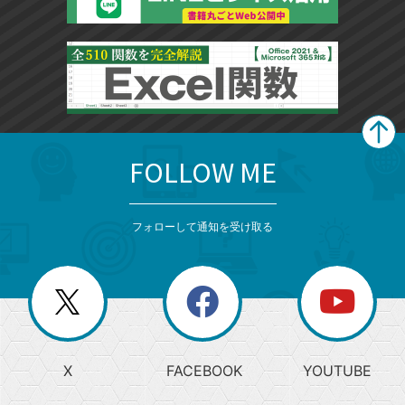
FOLLOW ME
search
format_list_bulleted
検
カ
検
カ
索
テ
メ
ゴ
索
テ
ニ
リ
フォローして通知を受け取る
ゴ
ュ
ー
ー
一
リ
を
覧
閉
を
ー
じ
閉
か
る
じ
る
search
ら
急
X
FACEBOOK
YOUTUBE
探
上
検
昇