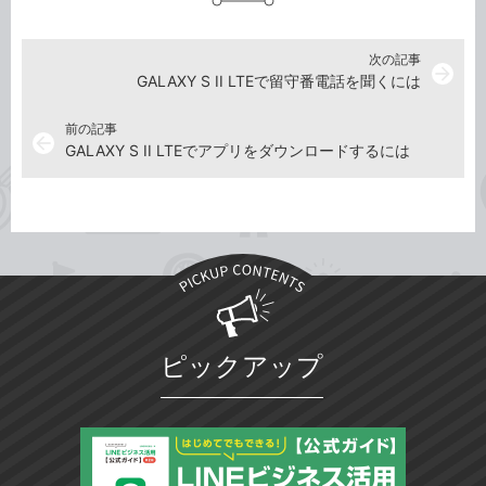
次の記事
arrow_forward
GALAXY S II LTEで留守番電話を聞くには
前の記事
arrow_back
GALAXY S II LTEでアプリをダウンロードするには
ピックアップ