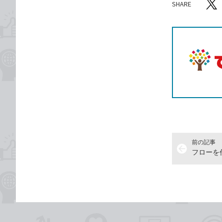
SHARE
記事をシ
T
前の記事
arrow_back