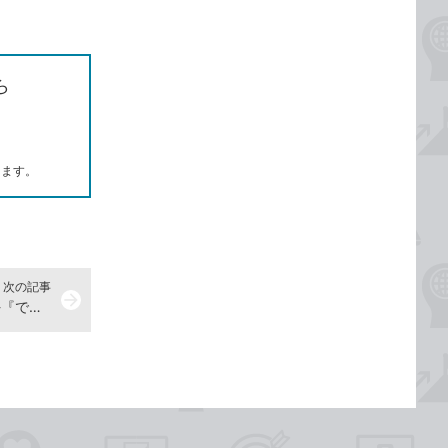
ら
します。
次の記事
arrow_forward
アクションを選んで使ってみよう -『できるPower Automate for desktop』動画解説