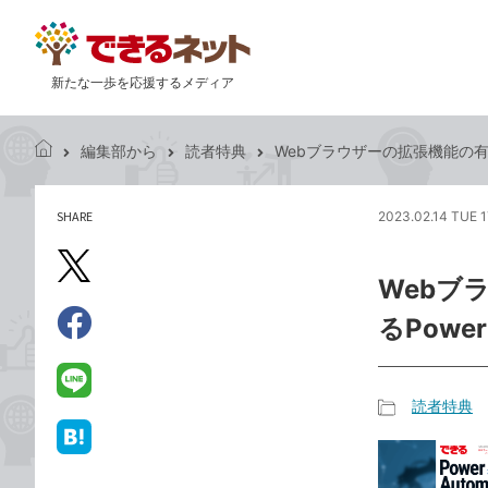
新たな一歩を応援するメディア
編集部から
読者特典
Webブラウザーの拡張機能の有効化を
で
き
る
SHARE
2023.02.14 TUE 1
記
ネ
事
ッ
を
X（旧
ト
Webブ
シ
Twitter）
ェ
るPower
で
ア
Facebook
す
シ
で
る
ェ
シ
LINE
読者特典
ア
ェ
で
記
ア
送
は
事
る
て
カ