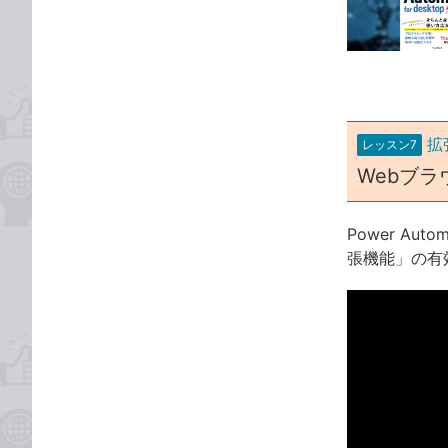
な
テ
ブ
ゴ
ッ
リ
ク
マ
ー
拡
レッスン7
ク
Webブ
に
追
加
Power Au
張機能」の有