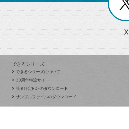
ー
る
じ
る
か
ら
急上昇ワード
X
探
Googleスプレッドシート
iPhone
VLOOKUP
す
できるシリーズ
close
できるシリーズについて
閉
ト
じ
ッ
30周年特設サイト
る
プ
読者限定PDFのダウンロード
ペ
サンプルファイルのダウンロード
ー
ジ
連載