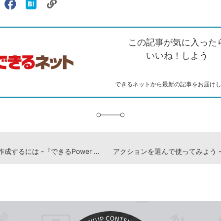
リ
X（旧
Facebook
は
ェアする
ン
witter）
で
て
ク
で
シ
な
を
シ
ェ
ブ
この記事が気に入った
コ
ェ
ア
ッ
ピ
ア
ク
いいね！しよう
ー
マ
ー
ク
できるネットから最新の記事をお届け
に
追
加
フローを作成するには -『できるPower Automate for desktop』動画解説