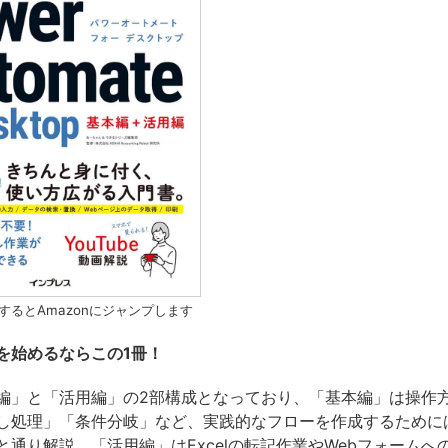
するとAmazonにジャンプします
を始めるならこの1冊！
編」と「活用編」の2部構成となっており、「基本編」は操作
し処理」「条件分岐」など、実践的なフローを作成するために
と通り解説。「活用編」はExcelの転記作業やWebフォームへ