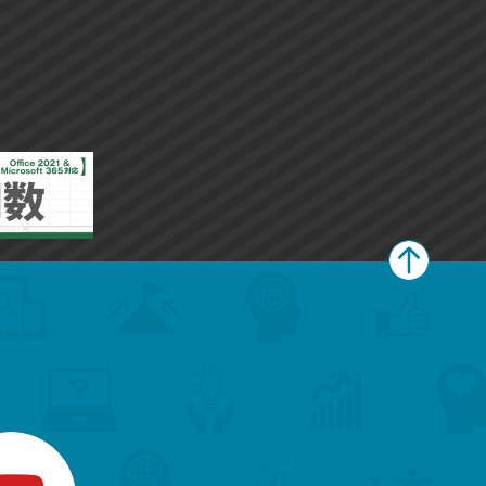
ペ
ー
ジ
上
部
へ