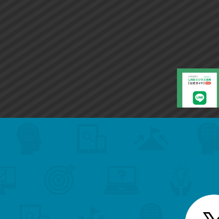
search
format_list_bulleted
検
カ
検
カ
索
テ
メ
ゴ
索
テ
ニ
リ
ュ
ー
ゴ
ー
一
を
覧
リ
閉
を
じ
閉