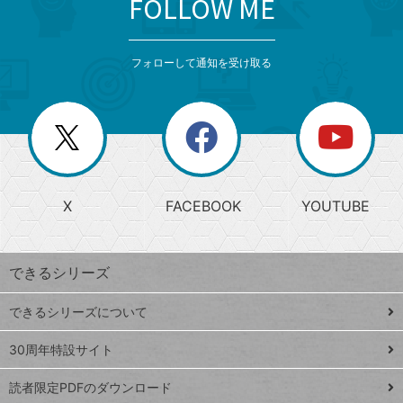
FOLLOW ME
search
format_list_bulleted
検
カ
検
カ
索
テ
メ
ゴ
索
テ
ニ
リ
フォローして通知を受け取る
ゴ
ュ
ー
ー
一
リ
を
覧
閉
を
ー
じ
閉
か
る
じ
る
search
ら
急
X
FACEBOOK
YOUTUBE
探
上
検
昇
索
す
ワ
できるシリーズ
ー
ド
できるシリーズについて
Google
ト
スプレ
ッ
30周年特設サイト
ッドシ
プ
読者限定PDFのダウンロード
ート
ペ