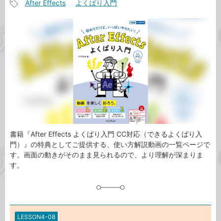
After Effects
よくばり入門
事
記
カ
事
テ
タ
ゴ
グ
リ
書籍『After Effects よくばり入門 CC対応（できるよくばり入
門）』の特典としてご提供する、使い方解説動画の一覧ページで
す。画面の動きがそのまま見られるので、より理解が深まりま
す。
LESSON4-08