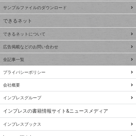
iPhone
ー
サンプルファイルのダウンロード
VLOOKUP
ジ
できるネット
連載
できるネットについて
Excel Q&A
close
閉じ
トイアンナ流仕
広告掲載などのお問い合わせ
る
事術
全記事一覧
PowerAutomate
ではじめる業務
プライバシーポリシー
の完全自動化
会社概要
AI議事録作成術
Windows 11
インプレスグループ
Q&A
インプレスの書籍情報サイト&ニュースメディア
Teams踏み込み
活用術
インプレスブックス
Excel講師の仕事