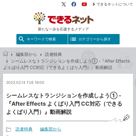
できるネットについて
X（旧
Facebook
YouTube
Twitter）
新たな一歩を応援するメディア
キーワードで検索
カテゴリーから探す
編集部から
読者特典
で
シームレスなトランジションを作成しよう① -『After Effects
き
よくばり入門 CC対応（できるよくばり入門）』動画解説
る
ネ
2023.02.14 TUE 16:00
ッ
ト
シームレスなトランジションを作成しよう① -
『After Effects よくばり入門 CC対応（できる
よくばり入門）』動画解説
読者特典
編集部から
記