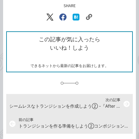
SHARE
記事をシェアする
リ
X（旧
Facebook
は
ン
Twitter）
で
て
ク
で
シ
な
を
シ
ェ
ブ
この記事が気に入ったら
コ
ェ
ア
ッ
いいね！しよう
ピ
ア
ク
ー
マ
ー
ク
できるネットから最新の記事をお届けします。
に
追
加
次の記事
arrow_forward
シームレスなトランジションを作成しよう② -『After Effects よくばり入門 CC対応（できるよくばり入門）』動画解説
前の記事
arrow_back
トランジションを作る準備をしよう②コンポジションを作る -『After Effects よくばり入門 CC対応（できるよくばり入門）』動画解説