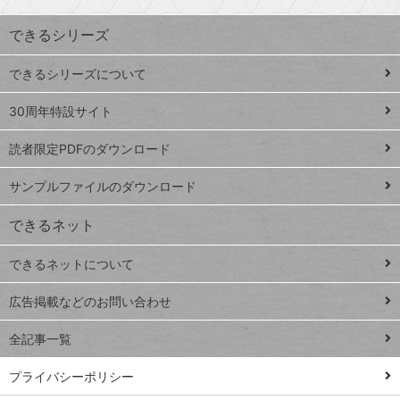
索
す
ワ
できるシリーズ
ー
ド
できるシリーズについて
Google
ト
スプレ
ッ
30周年特設サイト
ッドシ
プ
読者限定PDFのダウンロード
ート
ペ
iPhone
ー
サンプルファイルのダウンロード
VLOOKUP
ジ
できるネット
連載
できるネットについて
Excel Q&A
close
閉じ
トイアンナ流仕
広告掲載などのお問い合わせ
る
事術
全記事一覧
PowerAutomate
ではじめる業務
プライバシーポリシー
の完全自動化