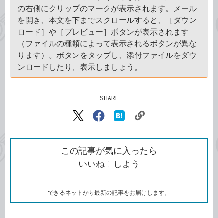
の右側にクリップのマークが表示されます。メール
を開き、本文を下までスクロールすると、［ダウン
ロード］や［プレビュー］ボタンが表示されます
（ファイルの種類によって表示されるボタンが異な
ります）。ボタンをタップし、添付ファイルをダウ
ンロードしたり、表示しましょう。
SHARE
記事をシェアする
リ
X（旧
Facebook
は
ン
Twitter）
で
て
ク
で
シ
な
を
シ
ェ
ブ
この記事が気に入ったら
コ
ェ
ア
ッ
いいね！しよう
ピ
ア
ク
ー
マ
ー
ク
できるネットから最新の記事をお届けします。
に
追
加