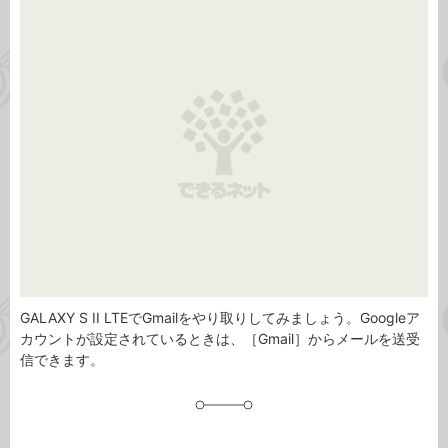
事
テ
タ
ゴ
グ
リ
GALAXY S II LTEでGmailをやり取りしてみましょう。Googleア
カウントが設定されているときは、［Gmail］からメールを送受
信できます。