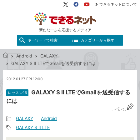
できるネットについて
X（旧
Facebook
YouTube
Twitter）
新たな一歩を応援するメディア
キーワードで検索
カテゴリーから探す
Android
GALAXY
で
GALAXY S II LTEでGmailを送受信するには
き
る
2012.01.27 FRI 12:00
ネ
ッ
GALAXY S II LTEでGmailを送受信する
レッスン16
ト
には
GALAXY
Android
記
GALAXY S II LTE
事
記
カ