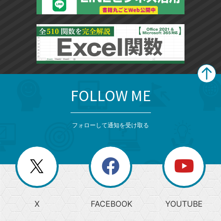
FOLLOW ME
search
format_list_bulleted
検
カ
検
カ
索
テ
メ
ゴ
索
テ
ニ
リ
フォローして通知を受け取る
ゴ
ュ
ー
ー
一
リ
を
覧
閉
を
ー
じ
閉
か
る
じ
る
search
ら
急
X
FACEBOOK
YOUTUBE
探
上
検
昇