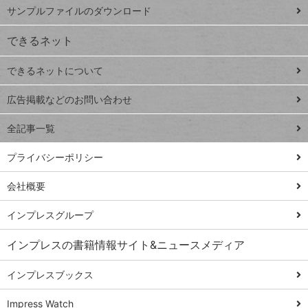
iPhone
ー
サンプルファイルのダウンロード
VLOOKUP
ジ
できるネット
連載
できるネットについて
Excel Q&A
close
閉じ
トイアンナ流仕
広告掲載などのお問い合わせ
る
事術
全記事一覧
PowerAutomate
ではじめる業務
プライバシーポリシー
の完全自動化
会社概要
AI議事録作成術
Windows 11
インプレスグループ
Q&A
インプレスの書籍情報サイト&ニュースメディア
Teams踏み込み
活用術
インプレスブックス
Excel講師の仕事
Impress Watch