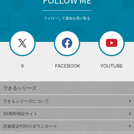
FOLLOW ME
検
カ
検
カ
索
テ
メ
ゴ
索
テ
ニ
リ
フォローして通知を受け取る
ゴ
ュ
ー
ー
一
リ
を
覧
閉
を
ー
じ
閉
か
る
じ
る
search
ら
急
X
FACEBOOK
YOUTUBE
探
上
検
昇
索
す
ワ
できるシリーズ
ー
ド
できるシリーズについて
Google
ト
スプレ
ッ
30周年特設サイト
ッドシ
プ
読者限定PDFのダウンロード
ート
ペ