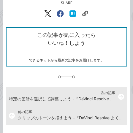
SHARE
記事をシェアする
リ
X（旧
Facebook
は
ン
Twitter）
で
て
ク
で
シ
な
を
シ
ェ
ブ
この記事が気に入ったら
コ
ェ
ア
ッ
いいね！しよう
ピ
ア
ク
ー
マ
ー
ク
できるネットから最新の記事をお届けします。
に
追
加
次の記事
arrow_forward
特定の箇所を選択して調整しよう -『DaVinci Resolve よくばり入門 18対応（できるよくばり入門）』動画解説
前の記事
arrow_back
クリップのトーンを揃えよう -『DaVinci Resolve よくばり入門 18対応（できるよくばり入門）』動画解説