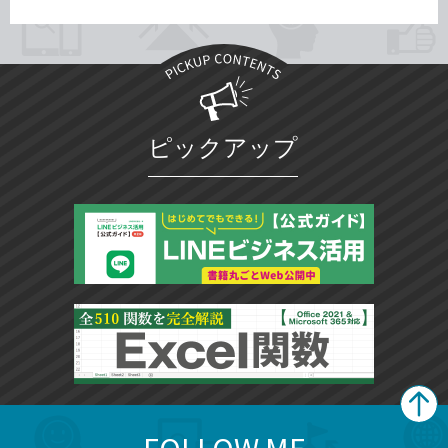
ピックアップ
search
format_list_bulleted