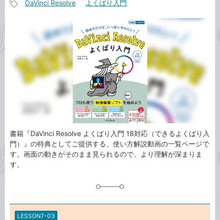
DaVinci Resolve
よくばり入門
事
記
カ
事
テ
タ
ゴ
グ
リ
書籍『DaVinci Resolve よくばり入門 18対応（できるよくばり入
門）』の特典としてご提供する、使い方解説動画の一覧ページで
す。画面の動きがそのまま見られるので、より理解が深まりま
す。
LESSON7-03