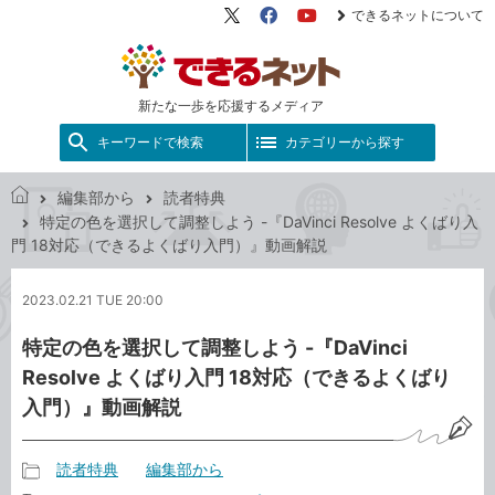
できるネットについて
X（旧
Facebook
YouTube
Twitter）
新たな一歩を応援するメディア
キーワードで検索
カテゴリーから探す
編集部から
読者特典
で
特定の色を選択して調整しよう -『DaVinci Resolve よくばり入
き
門 18対応（できるよくばり入門）』動画解説
る
ネ
2023.02.21 TUE 20:00
ッ
ト
特定の色を選択して調整しよう -『DaVinci
Resolve よくばり入門 18対応（できるよくばり
入門）』動画解説
読者特典
編集部から
記