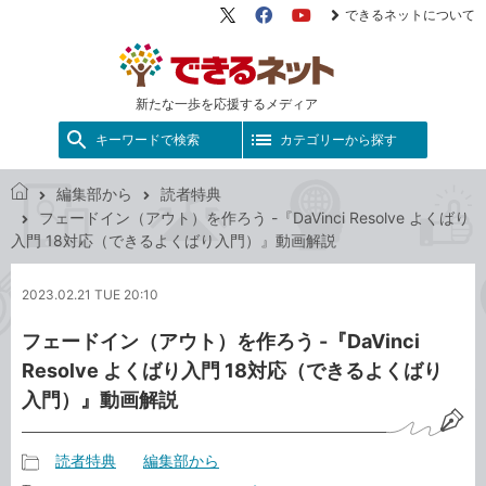
できるネットについて
X（旧
Facebook
YouTube
Twitter）
新たな一歩を応援するメディア
キーワードで検索
カテゴリーから探す
編集部から
読者特典
で
フェードイン（アウト）を作ろう -『DaVinci Resolve よくばり
き
入門 18対応（できるよくばり入門）』動画解説
る
ネ
2023.02.21 TUE 20:10
ッ
ト
フェードイン（アウト）を作ろう -『DaVinci
Resolve よくばり入門 18対応（できるよくばり
入門）』動画解説
読者特典
編集部から
記