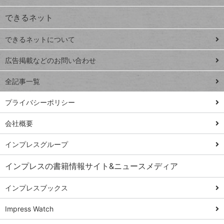
VLOOKUP
ジ
できるネット
連載
できるネットについて
Excel Q&A
close
閉じ
トイアンナ流仕
広告掲載などのお問い合わせ
る
事術
全記事一覧
PowerAutomate
ではじめる業務
プライバシーポリシー
の完全自動化
会社概要
AI議事録作成術
Windows 11
インプレスグループ
Q&A
インプレスの書籍情報サイト&ニュースメディア
Teams踏み込み
活用術
インプレスブックス
Excel講師の仕事
Impress Watch
術