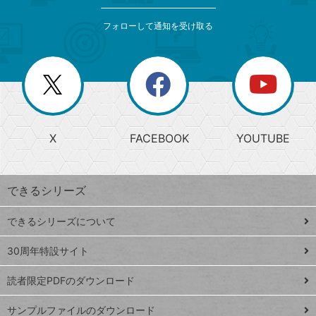
索
テ
メ
ゴ
索
テ
ニ
リ
フォローして通知を受け取る
ゴ
ュ
ー
ー
一
リ
を
覧
閉
を
ー
じ
閉
か
る
じ
る
search
ら
急
X
FACEBOOK
YOUTUBE
探
上
検
昇
索
す
ワ
できるシリーズ
ー
ド
できるシリーズについて
Google
ト
スプレ
ッ
30周年特設サイト
ッドシ
プ
読者限定PDFのダウンロード
ート
ペ
iPhone
ー
サンプルファイルのダウンロード