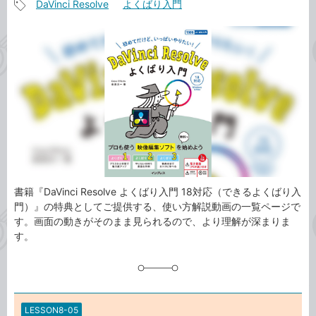
DaVinci Resolve
よくばり入門
事
記
カ
事
テ
タ
ゴ
グ
リ
書籍『DaVinci Resolve よくばり入門 18対応（できるよくばり入
門）』の特典としてご提供する、使い方解説動画の一覧ページで
す。画面の動きがそのまま見られるので、より理解が深まりま
す。
LESSON8-05