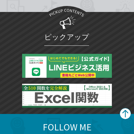
ピックアップ
FOLLOW ME
search
format_list_bulleted
検
カ
検
カ