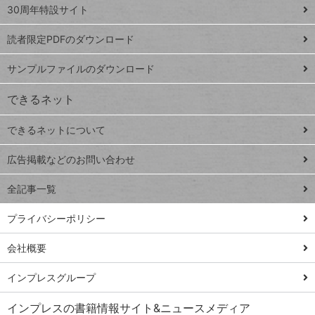
スプレ
ッ
30周年特設サイト
ッドシ
プ
読者限定PDFのダウンロード
ート
ペ
iPhone
ー
サンプルファイルのダウンロード
VLOOKUP
ジ
できるネット
連載
できるネットについて
Excel Q&A
close
閉じ
トイアンナ流仕
広告掲載などのお問い合わせ
る
事術
全記事一覧
PowerAutomate
ではじめる業務
プライバシーポリシー
の完全自動化
会社概要
AI議事録作成術
Windows 11
インプレスグループ
Q&A
インプレスの書籍情報サイト&ニュースメディア