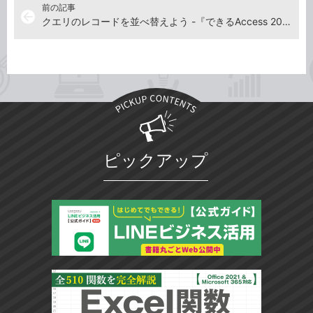
前の記事
arrow_back
クエリのレコードを並べ替えよう -『できるAccess 2021 Office 2021＆Microsoft 365両対応』動画解説
ピックアップ