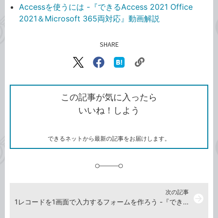
Accessを使うには -『できるAccess 2021 Office
2021＆Microsoft 365両対応』動画解説
SHARE
記事をシェアする
リ
X（旧
Facebook
は
ン
Twitter）
で
て
ク
で
シ
な
を
シ
ェ
ブ
この記事が気に入ったら
コ
ェ
ア
ッ
いいね！しよう
ピ
ア
ク
ー
マ
ー
ク
できるネットから最新の記事をお届けします。
に
追
加
次の記事
arrow_forward
1レコードを1画面で入力するフォームを作ろう -『できるAccess 2021 Office 2021＆Microsoft 365両対応』動画解説