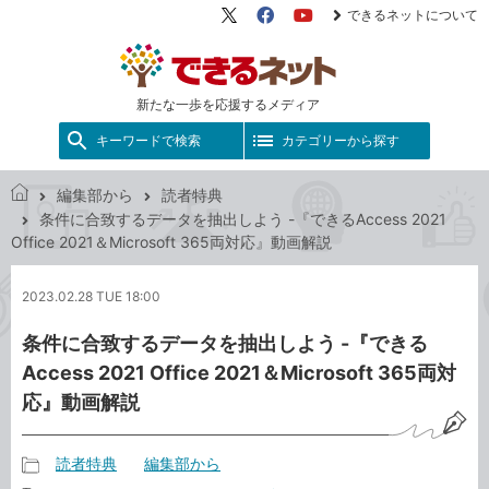
できるネットについて
X（旧
Facebook
YouTube
Twitter）
新たな一歩を応援するメディア
キーワードで検索
カテゴリーから探す
編集部から
読者特典
で
条件に合致するデータを抽出しよう -『できるAccess 2021
き
Office 2021＆Microsoft 365両対応』動画解説
る
ネ
2023.02.28 TUE 18:00
ッ
ト
条件に合致するデータを抽出しよう -『できる
Access 2021 Office 2021＆Microsoft 365両対
応』動画解説
読者特典
編集部から
記