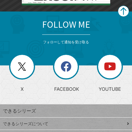
FOLLOW ME
search
format_list_bulleted
検
カ
検
カ
索
テ
メ
ゴ
索
テ
ニ
リ
フォローして通知を受け取る
ゴ
ュ
ー
ー
一
リ
を
覧
閉
を
ー
じ
閉
か
る
じ
る
search
ら
急
X
FACEBOOK
YOUTUBE
探
上
検
昇
索
す
ワ
できるシリーズ
ー
ド
できるシリーズについて
Google
ト