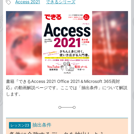
Access 2021
できるシリーズ
事
記
カ
事
テ
タ
ゴ
グ
リ
書籍『できるAccess 2021 Office 2021＆Microsoft 365両対
応』の動画解説ページです。ここでは「抽出条件」について解説
します。
抽出条件
レッスン23