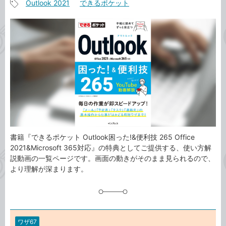
Outlook 2021
できるポケット
事
記
カ
事
テ
タ
ゴ
グ
リ
書籍『できるポケット Outlook困った!&便利技 265 Office
2021&Microsoft 365対応』の特典としてご提供する、使い方解
説動画の一覧ページです。画面の動きがそのまま見られるので、
より理解が深まります。
ワザ67