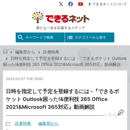
できるネットについて
X（旧
Facebook
YouTube
Twitter）
新たな一歩を応援するメディア
キーワードで検索
カテゴリーから探す
編集部から
読者特典
で
日時を指定して予定を登録するには -『できるポケット Outlook
き
困った!&便利技 265 Office 2021&Microsoft 365対応』動画解説
る
ネ
2023.03.07 TUE 16:00
ッ
ト
日時を指定して予定を登録するには -『できるポ
ケット Outlook困った!&便利技 265 Office
2021&Microsoft 365対応』動画解説
読者特典
編集部から
記