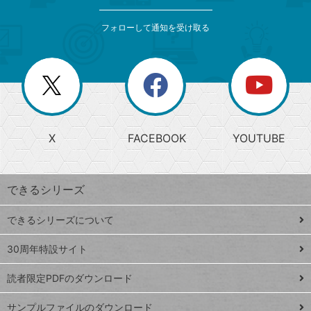
検
カ
索
テ
メ
ゴ
索
テ
ニ
リ
フォローして通知を受け取る
ゴ
ュ
ー
ー
一
リ
を
覧
閉
を
ー
じ
閉
か
る
じ
る
search
ら
急
X
FACEBOOK
YOUTUBE
探
上
検
昇
索
す
ワ
できるシリーズ
ー
ド
できるシリーズについて
Google
ト
スプレ
ッ
30周年特設サイト
ッドシ
プ
読者限定PDFのダウンロード
ート
ペ
iPhone
ー
サンプルファイルのダウンロード