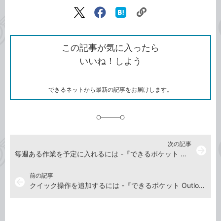
記事をシェアする
リ
X（旧
Facebook
は
ン
Twitter）
で
て
ク
で
シ
な
を
シ
ェ
ブ
この記事が気に入ったら
コ
ェ
ア
ッ
いいね！しよう
ピ
ア
ク
ー
マ
ー
ク
できるネットから最新の記事をお届けします。
に
追
加
次の記事
arrow_forward
毎週ある作業を予定に入れるには -『できるポケット Outlook困った!&便利技 265 Office 2021&Microsoft 365対応』動画解説
前の記事
arrow_back
クイック操作を追加するには -『できるポケット Outlook困った!&便利技 265 Office 2021&Microsoft 365対応』動画解説