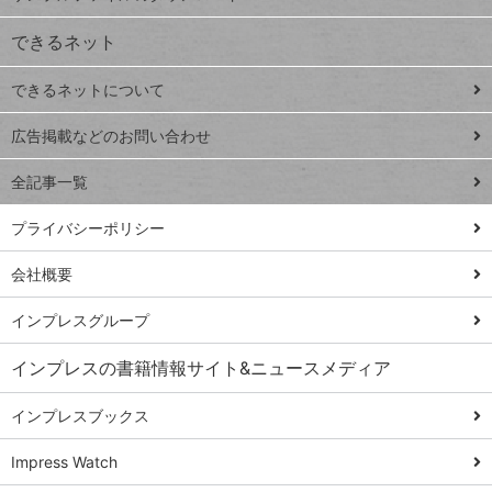
VLOOKUP
ジ
できるネット
連載
できるネットについて
Excel Q&A
close
閉じ
トイアンナ流仕
広告掲載などのお問い合わせ
る
事術
全記事一覧
PowerAutomate
ではじめる業務
プライバシーポリシー
の完全自動化
会社概要
AI議事録作成術
Windows 11
インプレスグループ
Q&A
インプレスの書籍情報サイト&ニュースメディア
Teams踏み込み
活用術
インプレスブックス
Excel講師の仕事
Impress Watch
術