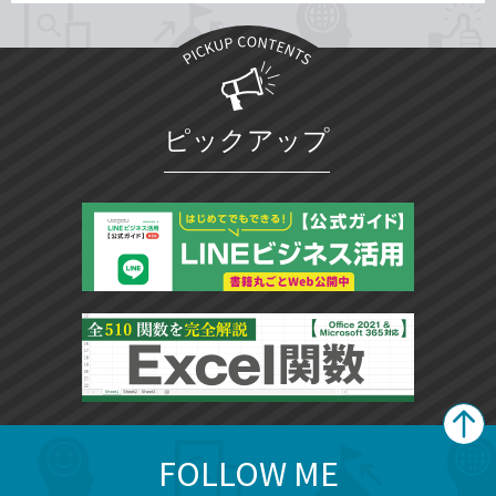
ピックアップ
FOLLOW ME
search
format_list_bulleted
検
カ