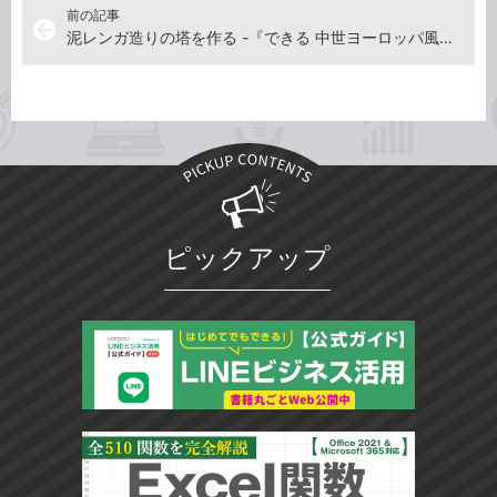
前の記事
arrow_back
泥レンガ造りの塔を作る -『できる 中世ヨーロッパ風の世界を作る マインクラフト建築パーフェクトブック 困った！＆便利ワザ大全 改訂版』建物動画
ピックアップ