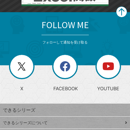
FOLLOW ME
search
format_list_bulleted
検
カ
検
カ
索
テ
メ
ゴ
索
テ
ニ
リ
フォローして通知を受け取る
ゴ
ュ
ー
ー
一
リ
を
覧
閉
を
ー
じ
閉
か
る
じ
る
search
ら
急
X
FACEBOOK
YOUTUBE
探
上
検
昇
索
す
ワ
できるシリーズ
ー
ド
できるシリーズについて
Google
ト