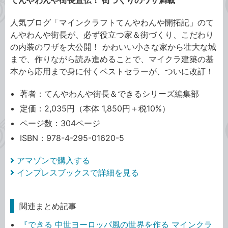
てんやわんや街長直伝！ 街づくりのワザ満載
人気ブログ「マインクラフトてんやわんや開拓記」のて
んやわんや街長が、必ず役立つ家＆街づくり、こだわり
の内装のワザを大公開！ かわいい小さな家から壮大な城
まで、作りながら読み進めることで、マイクラ建築の基
本から応用まで身に付くベストセラーが、ついに改訂！
著者：てんやわんや街長＆できるシリーズ編集部
定価：2,035円（本体 1,850円＋税10%）
ページ数：304ページ
ISBN：978-4-295-01620-5
アマゾンで購入する
インプレスブックスで詳細を見る
関連まとめ記事
『できる 中世ヨーロッパ風の世界を作る マインクラ