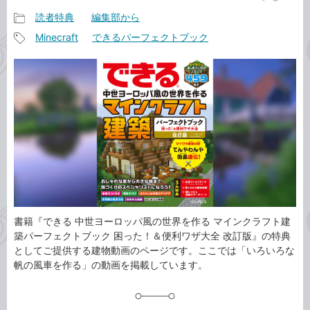
読者特典
編集部から
記
Minecraft
できるパーフェクトブック
事
記
カ
事
テ
タ
ゴ
グ
リ
書籍『できる 中世ヨーロッパ風の世界を作る マインクラフト建
築パーフェクトブック 困った！＆便利ワザ大全 改訂版』の特典
としてご提供する建物動画のページです。ここでは「いろいろな
帆の風車を作る」の動画を掲載しています。