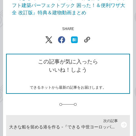
フト建築パーフェクトブック 困った！＆便利ワザ大
全 改訂版』特典＆建物動画まとめ
SHARE
記事をシェアする
リ
X（旧
Facebook
は
ン
Twitter）
で
て
ク
で
シ
な
を
シ
ェ
ブ
この記事が気に入ったら
コ
ェ
ア
ッ
いいね！しよう
ピ
ア
ク
ー
マ
ー
ク
できるネットから最新の記事をお届けします。
に
追
加
次の記事
arrow_forward
大きな船を留める港を作る -『できる 中世ヨーロッパ風の世界を作る マインクラフト建築パーフェクトブック 困った！＆便利ワザ大全 改訂版』建物動画