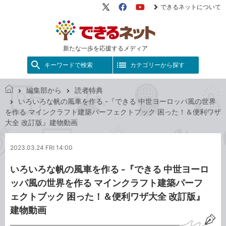
できるネットについて
X（旧
Facebook
YouTube
Twitter）
新たな一歩を応援するメディア
キーワードで検索
カテゴリーから探す
編集部から
読者特典
で
いろいろな帆の風車を作る -『できる 中世ヨーロッパ風の世界
き
を作る マインクラフト建築パーフェクトブック 困った！＆便利ワザ
る
大全 改訂版』建物動画
ネ
ッ
2023.03.24 FRI 14:00
ト
いろいろな帆の風車を作る -『できる 中世ヨーロ
ッパ風の世界を作る マインクラフト建築パーフ
ェクトブック 困った！＆便利ワザ大全 改訂版』
建物動画