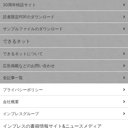
スプレ
ッ
30周年特設サイト
ッドシ
プ
読者限定PDFのダウンロード
ート
ペ
iPhone
ー
サンプルファイルのダウンロード
VLOOKUP
ジ
できるネット
連載
できるネットについて
Excel Q&A
close
閉じ
トイアンナ流仕
広告掲載などのお問い合わせ
る
事術
全記事一覧
PowerAutomate
ではじめる業務
プライバシーポリシー
の完全自動化
会社概要
AI議事録作成術
Windows 11
インプレスグループ
Q&A
インプレスの書籍情報サイト&ニュースメディア