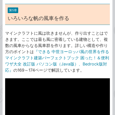
第5章
いろいろな帆の風車を作る
マインクラフトに風は吹きませんが、作り出すことはで
きます。ここでは最も風に密着している建物として、複
数の風車からなる風車群を作ります。詳しい構造や作り
方のポイントは
『できる 中世ヨーロッパ風の世界を作る
マインクラフト建築パーフェクトブック 困った！＆便利
ワザ大全 改訂版 パソコン版（Java版）、Bedrock版対
応』
の169～174ページで解説しています。