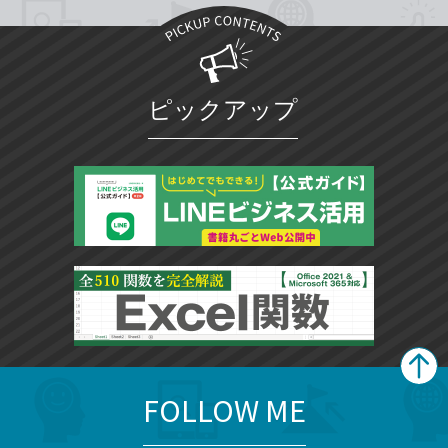
ピックアップ
FOLLOW ME
search
format_list_bulleted
検
カ
検
カ
索
テ