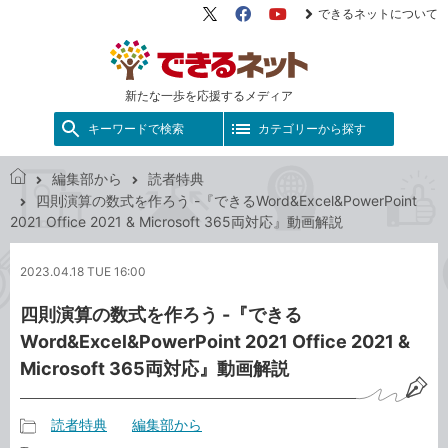
できるネットについて
X（旧
Facebook
YouTube
Twitter）
新たな一歩を応援するメディア
キーワードで検索
カテゴリーから探す
編集部から
読者特典
で
四則演算の数式を作ろう -『できるWord&Excel&PowerPoint
き
2021 Office 2021 & Microsoft 365両対応』動画解説
る
ネ
2023.04.18 TUE 16:00
ッ
ト
四則演算の数式を作ろう -『できる
Word&Excel&PowerPoint 2021 Office 2021 &
Microsoft 365両対応』動画解説
読者特典
編集部から
記