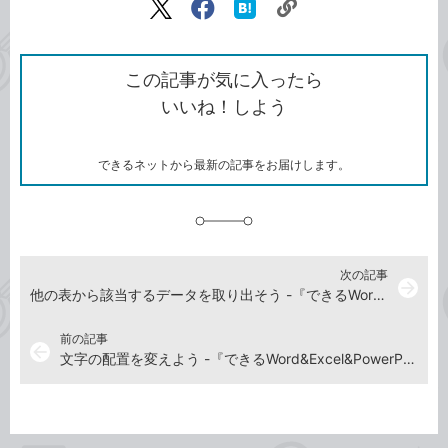
リ
X（旧
Facebook
は
ン
Twitter）
で
て
ク
で
シ
な
を
シ
ェ
ブ
この記事が気に入ったら
コ
ェ
ア
ッ
いいね！しよう
ピ
ア
ク
ー
マ
ー
ク
できるネットから最新の記事をお届けします。
に
追
加
次の記事
arrow_forward
他の表から該当するデータを取り出そう -『できるWord&Excel&PowerPoint 2021 Office 2021 & Microsoft 365両対応』動画解説
前の記事
arrow_back
文字の配置を変えよう -『できるWord&Excel&PowerPoint 2021 Office 2021 & Microsoft 365両対応』動画解説