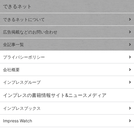
できるネット
連載
できるネットについて
Excel Q&A
close
閉じ
トイアンナ流仕
広告掲載などのお問い合わせ
る
事術
全記事一覧
PowerAutomate
ではじめる業務
プライバシーポリシー
の完全自動化
会社概要
AI議事録作成術
Windows 11
インプレスグループ
Q&A
インプレスの書籍情報サイト&ニュースメディア
Teams踏み込み
活用術
インプレスブックス
Excel講師の仕事
Impress Watch
術
エクセル時短