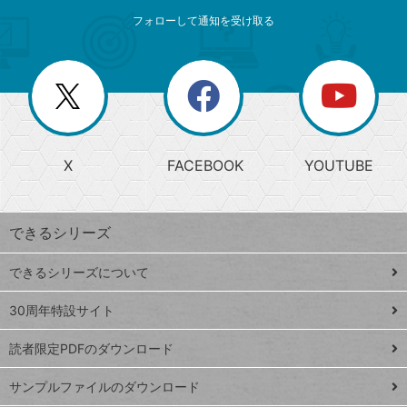
メ
ゴ
索
テ
ニ
リ
フォローして通知を受け取る
ゴ
ュ
ー
ー
一
リ
を
覧
閉
を
ー
じ
閉
か
る
じ
る
search
ら
急
X
FACEBOOK
YOUTUBE
探
上
検
昇
索
す
ワ
できるシリーズ
ー
ド
できるシリーズについて
Google
ト
スプレ
ッ
30周年特設サイト
ッドシ
プ
読者限定PDFのダウンロード
ート
ペ
iPhone
ー
サンプルファイルのダウンロード
VLOOKUP
ジ