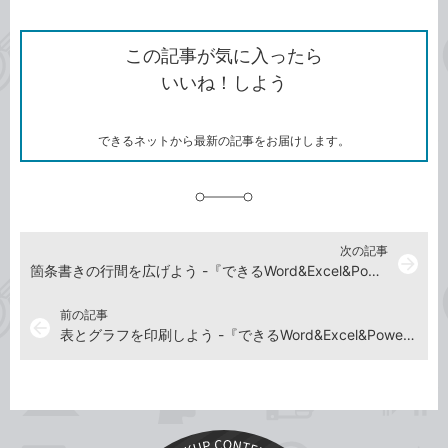
ン
Twitter）
で
て
ク
で
シ
な
を
シ
ェ
ブ
この記事が気に入ったら
コ
ェ
ア
ッ
いいね！しよう
ピ
ア
ク
ー
マ
ー
ク
できるネットから最新の記事をお届けします。
に
追
加
次の記事
arrow_forward
箇条書きの行間を広げよう -『できるWord&Excel&PowerPoint 2021 Office 2021 & Microsoft 365両対応』動画解説
前の記事
arrow_back
表とグラフを印刷しよう -『できるWord&Excel&PowerPoint 2021 Office 2021 & Microsoft 365両対応』動画解説