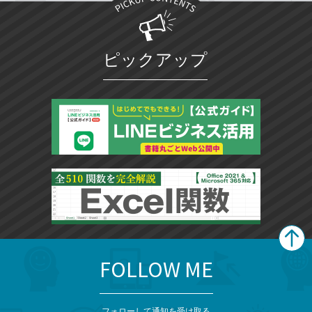
ピックアップ
FOLLOW ME
search
format_list_bulleted
検
カ
検
カ
索
テ
メ
ゴ
索
テ
フォローして通知を受け取る