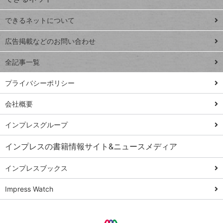
連載
できるネットについて
Excel Q&A
close
閉じ
トイアンナ流仕
広告掲載などのお問い合わせ
る
事術
全記事一覧
PowerAutomate
ではじめる業務
プライバシーポリシー
の完全自動化
会社概要
AI議事録作成術
Windows 11
インプレスグループ
Q&A
インプレスの書籍情報サイト&ニュースメディア
Teams踏み込み
活用術
インプレスブックス
Excel講師の仕事
Impress Watch
術
エクセル時短