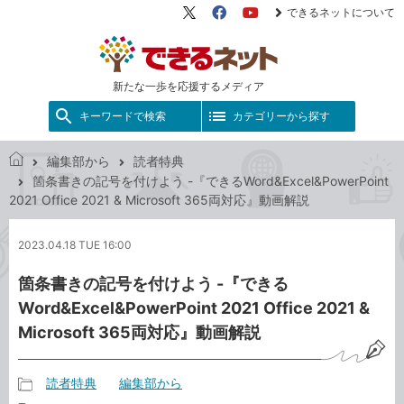
できるネットについて
X（旧
Facebook
YouTube
Twitter）
新たな一歩を応援するメディア
キーワードで検索
カテゴリーから探す
編集部から
読者特典
で
箇条書きの記号を付けよう -『できるWord&Excel&PowerPoint
き
2021 Office 2021 & Microsoft 365両対応』動画解説
る
ネ
2023.04.18 TUE 16:00
ッ
ト
箇条書きの記号を付けよう -『できる
Word&Excel&PowerPoint 2021 Office 2021 &
Microsoft 365両対応』動画解説
読者特典
編集部から
記