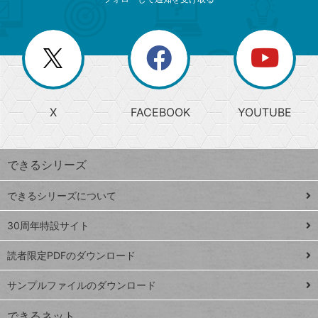
ニ
リ
ゴ
ュ
ー
ー
一
リ
を
覧
閉
を
ー
じ
閉
か
る
じ
る
search
ら
急
X
FACEBOOK
YOUTUBE
探
上
検
昇
索
す
ワ
できるシリーズ
ー
ド
できるシリーズについて
Google
ト
スプレ
ッ
30周年特設サイト
ッドシ
プ
読者限定PDFのダウンロード
ート
ペ
iPhone
ー
サンプルファイルのダウンロード
VLOOKUP
ジ
できるネット