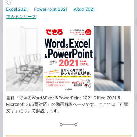
事
記
Excel 2021
PowerPoint 2021
Word 2021
カ
事
できるシリーズ
テ
タ
ゴ
グ
リ
書籍『できるWord&Excel&PowerPoint 2021 Office 2021 &
Microsoft 365両対応』の動画解説ページです。ここでは「行頭
文字」について解説します。