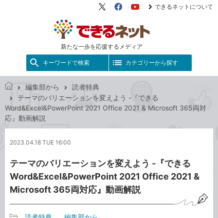
できるネットについて
X（旧
Facebook
YouTube
Twitter）
新たな一歩を応援するメディア
キーワードで検索
カテゴリーから探す
編集部から
読者特典
で
テーマのバリエーションを変えよう -『できる
き
Word&Excel&PowerPoint 2021 Office 2021 & Microsoft 365両対
る
応』動画解説
ネ
ッ
2023.04.18 TUE 16:00
ト
テーマのバリエーションを変えよう -『できる
Word&Excel&PowerPoint 2021 Office 2021 &
Microsoft 365両対応』動画解説
読者特典
編集部から