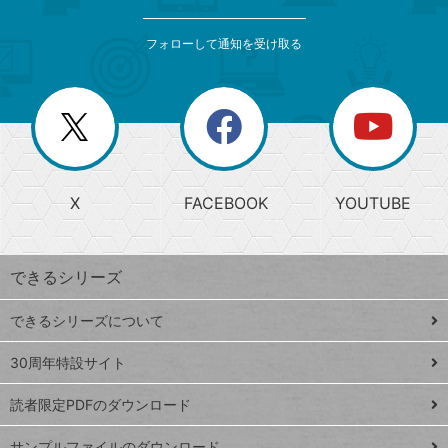
検
カ
索
テ
メ
ゴ
索
テ
ニ
リ
フォローして通知を受け取る
ゴ
ュ
ー
ー
一
リ
を
覧
閉
を
ー
じ
閉
か
る
じ
る
search
ら
急
X
FACEBOOK
YOUTUBE
探
上
検
昇
索
す
ワ
できるシリーズ
ー
ド
できるシリーズについて
Google
ト
スプレ
ッ
30周年特設サイト
ッドシ
プ
読者限定PDFのダウンロード
ート
ペ
iPhone
ー
サンプルファイルのダウンロード