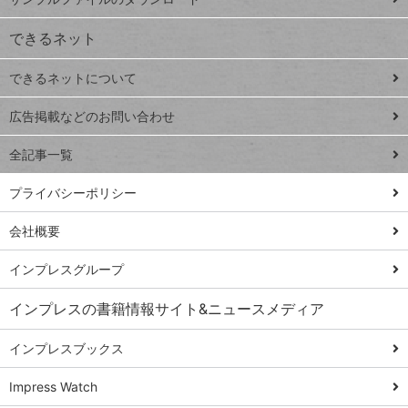
VLOOKUP
ジ
できるネット
連載
できるネットについて
Excel Q&A
close
閉じ
トイアンナ流仕
広告掲載などのお問い合わせ
る
事術
全記事一覧
PowerAutomate
ではじめる業務
プライバシーポリシー
の完全自動化
会社概要
AI議事録作成術
Windows 11
インプレスグループ
Q&A
インプレスの書籍情報サイト&ニュースメディア
Teams踏み込み
活用術
インプレスブックス
Excel講師の仕事
Impress Watch
術