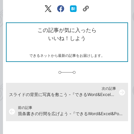
記事をシェアする
リ
X（旧
Facebook
は
ン
Twitter）
で
て
ク
で
シ
な
を
シ
ェ
ブ
この記事が気に入ったら
コ
ェ
ア
ッ
いいね！しよう
ピ
ア
ク
ー
マ
ー
ク
できるネットから最新の記事をお届けします。
に
追
加
次の記事
arrow_forward
スライドの背景に写真を敷こう -『できるWord&Excel&PowerPoint 2021 Office 2021 & Microsoft 365両対応』動画解説
前の記事
arrow_back
箇条書きの行間を広げよう -『できるWord&Excel&PowerPoint 2021 Office 2021 & Microsoft 365両対応』動画解説