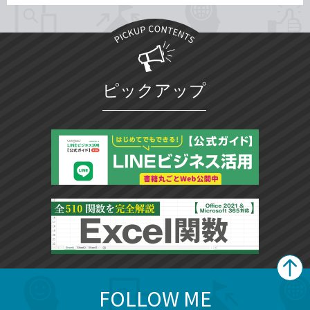
ピックアップ
FOLLOW ME
search
format_list_bulleted
検
カ