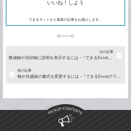
いいね！しよう
ピ
ア
ク
ー
マ
ー
ク
できるネットから最新の記事をお届けします。
に
追
加
次の記事
arrow_forward
数値軸や項目軸に説明を表示するには -『できるExcelグラフ』動画解説
前の記事
arrow_back
軸や目盛線の書式を変更するには -『できるExcelグラフ』動画解説