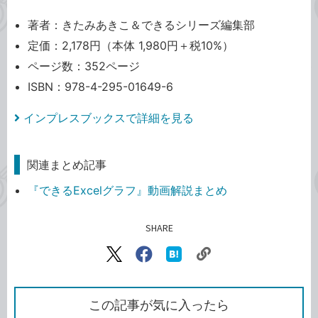
著者：きたみあきこ＆できるシリーズ編集部
定価：2,178円（本体 1,980円＋税10%）
ページ数：352ページ
ISBN：978-4-295-01649-6
インプレスブックスで詳細を見る
関連まとめ記事
『できるExcelグラフ』動画解説まとめ
SHARE
記事をシェアする
リ
X（旧
Facebook
は
ン
Twitter）
で
て
ク
で
シ
な
を
シ
ェ
ブ
この記事が気に入ったら
コ
ェ
ア
ッ