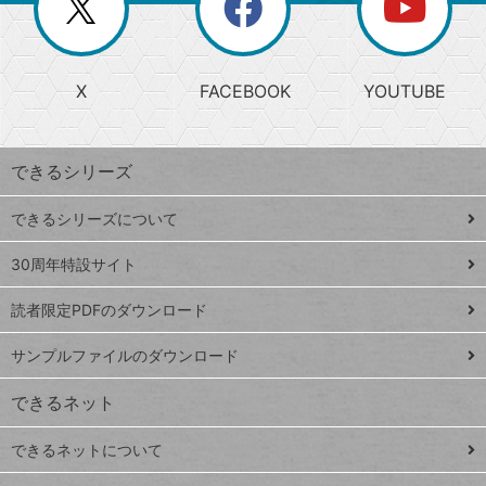
ー
じ
閉
か
る
じ
る
search
ら
急
X
FACEBOOK
YOUTUBE
探
上
検
昇
索
す
ワ
できるシリーズ
ー
ド
できるシリーズについて
Google
ト
スプレ
ッ
30周年特設サイト
ッドシ
プ
読者限定PDFのダウンロード
ート
ペ
iPhone
ー
サンプルファイルのダウンロード
VLOOKUP
ジ
できるネット
連載
できるネットについて
Excel Q&A
close