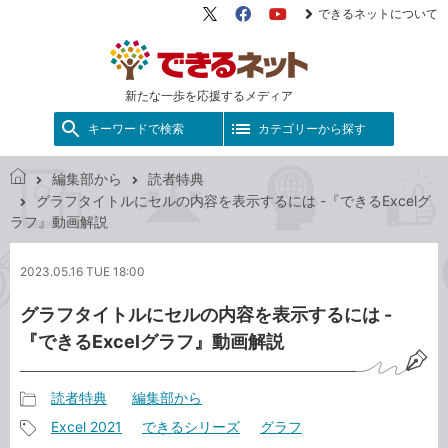
できるネットについて
X（旧
Facebook
YouTube
Twitter）
新たな一歩を応援するメディア
キーワードで検索
カテゴリーから探す
編集部から
読者特典
で
グラフタイトルにセルの内容を表示するには -『できるExcelグ
き
ラフ』動画解説
る
ネ
2023.05.16 TUE 18:00
ッ
ト
グラフタイトルにセルの内容を表示するには -
『できるExcelグラフ』動画解説
読者特典
編集部から
記
Excel 2021
できるシリーズ
グラフ
事
記