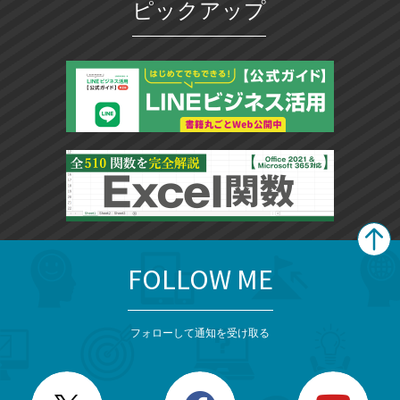
ピックアップ
FOLLOW ME
search
format_list_bulleted
検
カ
検
カ
索
テ
メ
ゴ
索
テ
ニ
リ
フォローして通知を受け取る
ゴ
ュ
ー
ー
一
リ
を
覧
閉
を