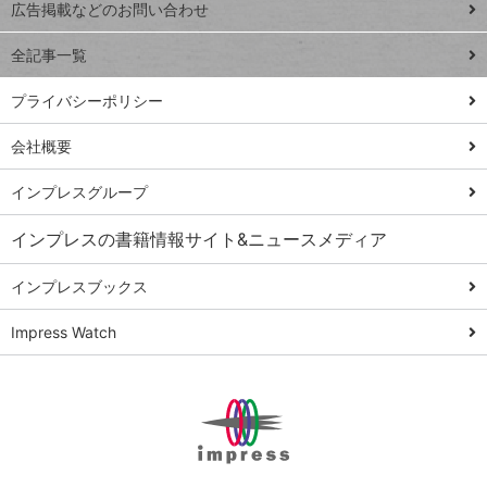
閉じ
トイアンナ流仕
広告掲載などのお問い合わせ
る
事術
全記事一覧
PowerAutomate
ではじめる業務
プライバシーポリシー
の完全自動化
会社概要
AI議事録作成術
Windows 11
インプレスグループ
Q&A
インプレスの書籍情報サイト&ニュースメディア
Teams踏み込み
活用術
インプレスブックス
Excel講師の仕事
Impress Watch
術
エクセル時短
パワポ時短
Windows Tips
神保町ペロリ旅