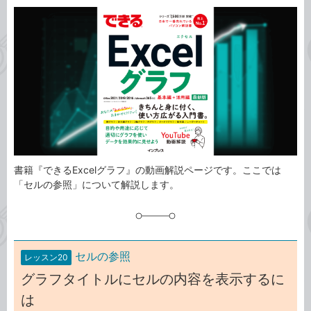
カ
事
テ
タ
ゴ
グ
リ
書籍『できるExcelグラフ』の動画解説ページです。ここでは
「セルの参照」について解説します。
セルの参照
レッスン20
グラフタイトルにセルの内容を表示するに
は