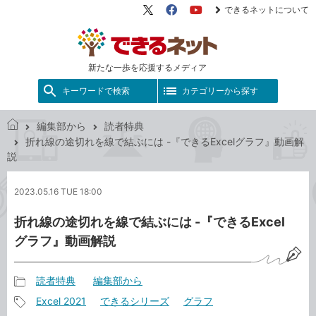
できるネットについて
X（旧
Facebook
YouTube
Twitter）
新たな一歩を応援するメディア
キーワードで検索
カテゴリーから探す
編集部から
読者特典
で
折れ線の途切れを線で結ぶには -『できるExcelグラフ』動画解
き
説
る
ネ
2023.05.16 TUE 18:00
ッ
ト
折れ線の途切れを線で結ぶには -『できるExcel
グラフ』動画解説
読者特典
編集部から
記
Excel 2021
できるシリーズ
グラフ
事
記