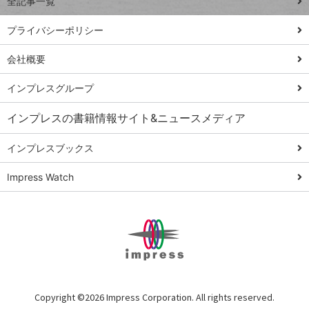
全記事一覧
PowerAutomate
ではじめる業務
プライバシーポリシー
の完全自動化
会社概要
AI議事録作成術
Windows 11
インプレスグループ
Q&A
インプレスの書籍情報サイト&ニュースメディア
Teams踏み込み
活用術
インプレスブックス
Excel講師の仕事
Impress Watch
術
エクセル時短
パワポ時短
Windows Tips
神保町ペロリ旅
俺のメルカリ
Copyright ©
2026 Impress Corporation. All rights reserved.