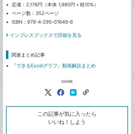
定価：2,178円（本体 1,980円＋税10%）
ページ数：352ページ
ISBN：978-4-295-01649-6
インプレスブックスで詳細を見る
関連まとめ記事
『できるExcelグラフ』動画解説まとめ
SHARE
記事をシェアする
リ
X（旧
Facebook
は
ン
Twitter）
で
て
ク
で
シ
な
を
シ
ェ
ブ
この記事が気に入ったら
コ
ェ
ア
ッ
いいね！しよう
ピ
ア
ク
ー
マ
ー