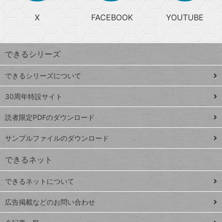
る
search
ら
急
X
FACEBOOK
YOUTUBE
探
上
検
昇
索
す
ワ
できるシリーズ
ー
ド
できるシリーズについて
Google
ト
スプレ
ッ
30周年特設サイト
ッドシ
プ
読者限定PDFのダウンロード
ート
ペ
iPhone
ー
サンプルファイルのダウンロード
VLOOKUP
ジ
できるネット
連載
できるネットについて
Excel Q&A
close
閉じ
トイアンナ流仕
広告掲載などのお問い合わせ
る
事術