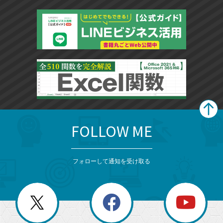
FOLLOW ME
search
format_list_bulleted
検
カ
検
カ
索
テ
メ
ゴ
索
テ
ニ
リ
フォローして通知を受け取る
ゴ
ュ
ー
ー
一
リ
を
覧
閉
を
ー
じ
閉
か
る
じ