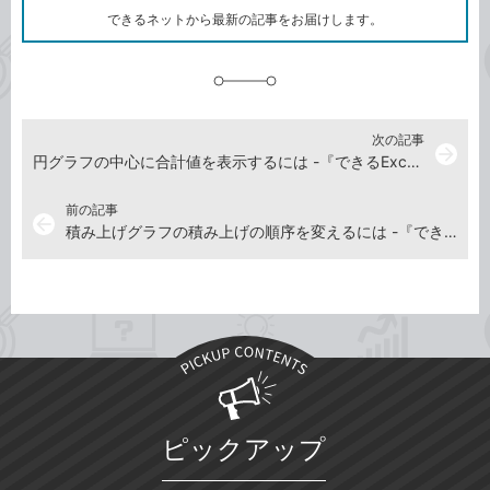
ク
できるネットから最新の記事をお届けします。
に
追
加
次の記事
arrow_forward
円グラフの中心に合計値を表示するには -『できるExcelグラフ』動画解説
前の記事
arrow_back
積み上げグラフの積み上げの順序を変えるには -『できるExcelグラフ』動画解説
ピックアップ