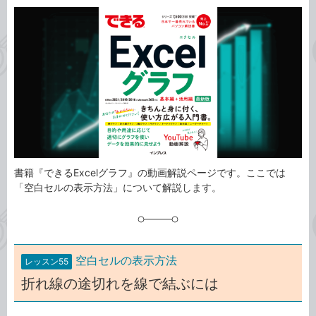
カ
事
テ
タ
ゴ
グ
リ
書籍『できるExcelグラフ』の動画解説ページです。ここでは
「空白セルの表示方法」について解説します。
空白セルの表示方法
レッスン55
折れ線の途切れを線で結ぶには