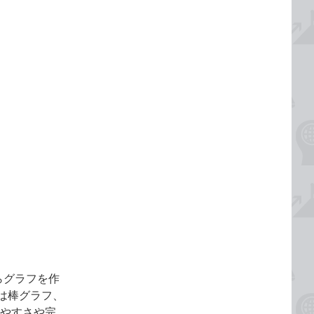
らグラフを作
は棒グラフ、
りやすさや完