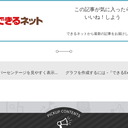
ク
を
シ
ェ
ブ
この記事が気に入った
コ
ェ
ア
ッ
ピ
ア
ク
いいね！しよう
ー
マ
ー
ク
できるネットから最新の記事をお届け
に
追
加
項目名とパーセンテージを見やすく表示するには -『できるExcelグラフ』動画解説