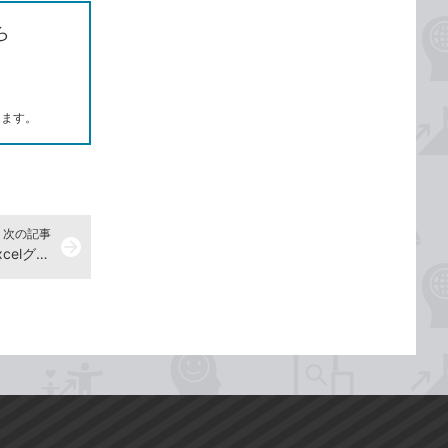
ら
します。
次の記事
arrow_forward
グラフを作成するには -『できるExcelグラフ』動画解説