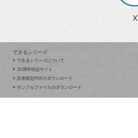
ら
急上昇ワード
X
探
Googleスプレッドシート
iPhone
VLOOKUP
す
できるシリーズ
close
できるシリーズについて
閉
ト
じ
ッ
30周年特設サイト
る
プ
読者限定PDFのダウンロード
ペ
サンプルファイルのダウンロード
ー
ジ
連載
Excel Q&A