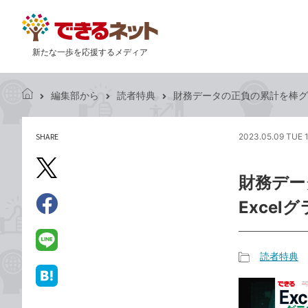
新たな一歩を応援するメディア
編集部から
読者特典
財務データの正負の累計を棒グラ
で
き
る
SHARE
2023.05.09 TUE 
記
ネ
事
ッ
を
X（旧
ト
財務デー
シ
Twitter）
ェ
Excel
で
ア
Facebook
す
シ
で
る
ェ
シ
LINE
読者特典
ア
ェ
で
記
ア
送
は
事
る
て
カ