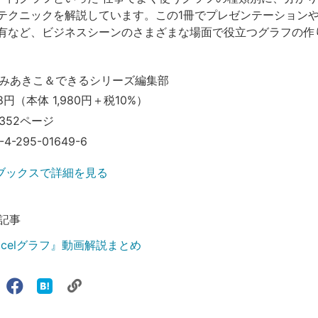
テクニックを解説しています。この1冊でプレゼンテーション
有など、ビジネスシーンのさまざまな場面で役立つグラフの作
みあきこ＆できるシリーズ編集部
8円（本体 1,980円＋税10%）
352ページ
-4-295-01649-6
ブックスで詳細を見る
記事
xcelグラフ』動画解説まとめ
リ
X（旧
Facebook
は
ェアする
ン
witter）
で
て
で
シ
な