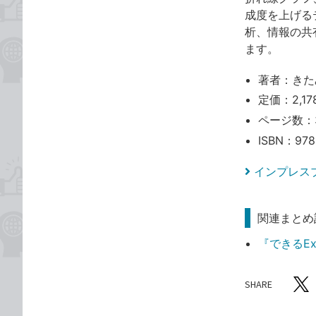
成度を上げる
析、情報の共
ます。
著者：きた
定価：2,17
ページ数：
ISBN：978
インプレス
関連まとめ
『できるE
SHARE
記事をシ
T