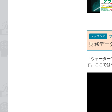
な
テ
ブ
ゴ
ッ
リ
ク
マ
ー
レッスン71
ク
財務デー
に
追
加
「ウォーター
す。ここでは