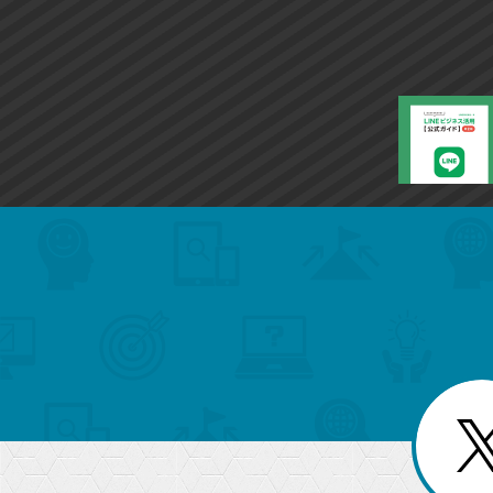
search
format_list_bulleted
検
カ
検
カ
索
テ
メ
ゴ
索
テ
ニ
リ
ュ
ー
ゴ
ー
一
を
覧
リ
閉
を
じ
閉
ー
る
じ
る
か