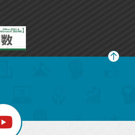
ペ
ー
ジ
上
部
へ