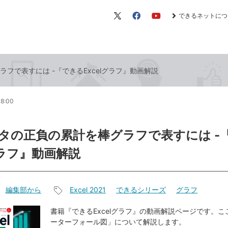
できるネットにつ
X（旧
Facebook
YouTube
Twitter）
フで表すには -『できるExcelグラフ』動画解説
18:00
タの正負の累計を棒グラフで表すには -
グラフ』動画解説
編集部から
Excel 2021
できるシリーズ
グラフ
記
事
書籍『できるExcelグラフ』の動画解説ページです。
ーターフォール図」について解説します。
タ