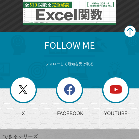
FOLLOW ME
search
format_list_bulleted
検
カ
検
カ
索
テ
メ
ゴ
索
テ
ニ
リ
フォローして通知を受け取る
ゴ
ュ
ー
ー
一
リ
を
覧
閉
を
ー
じ
閉
か
る
じ
る
search
ら
急
X
FACEBOOK
YOUTUBE
探
上
検
昇
索
す
ワ
できるシリーズ
ー