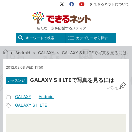
できるネットについて
X（旧
Facebook
YouTube
Twitter）
新たな一歩を応援するメディア
キーワードで検索
カテゴリーから探す
Android
GALAXY
GALAXY S II LTEで写真を見るには
で
き
2012.02.08 WED 11:50
る
ネ
GALAXY S II LTEで写真を見るには
レッスン24
ッ
ト
GALAXY
Android
記
GALAXY S II LTE
事
記
カ
事
テ
タ
ゴ
グ