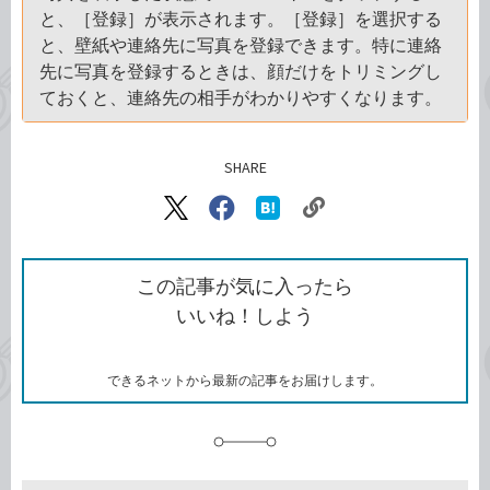
と、［登録］が表示されます。［登録］を選択する
と、壁紙や連絡先に写真を登録できます。特に連絡
先に写真を登録するときは、顔だけをトリミングし
ておくと、連絡先の相手がわかりやすくなります。
SHARE
記事をシェアする
リ
X（旧
Facebook
は
ン
Twitter）
で
て
ク
で
シ
な
を
シ
ェ
ブ
この記事が気に入ったら
コ
ェ
ア
ッ
いいね！しよう
ピ
ア
ク
ー
マ
ー
ク
できるネットから最新の記事をお届けします。
に
追
加