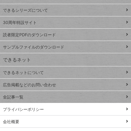
ド
できるシリーズについて
Google
ト
スプレ
ッ
30周年特設サイト
ッドシ
プ
読者限定PDFのダウンロード
ート
ペ
iPhone
ー
サンプルファイルのダウンロード
VLOOKUP
ジ
できるネット
連載
できるネットについて
Excel Q&A
close
閉じ
トイアンナ流仕
広告掲載などのお問い合わせ
る
事術
全記事一覧
PowerAutomate
ではじめる業務
プライバシーポリシー
の完全自動化
会社概要
AI議事録作成術