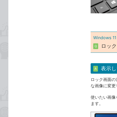
な
テ
ブ
ゴ
ッ
リ
ク
マ
ー
Windows 11
ク
ロック
Q
に
追
加
表示し
A
ロック画面の
な画像に変更
使いたい画像
ます。