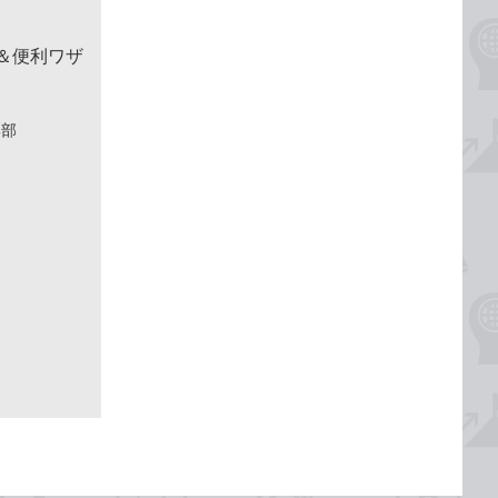
！＆便利ワザ
集部