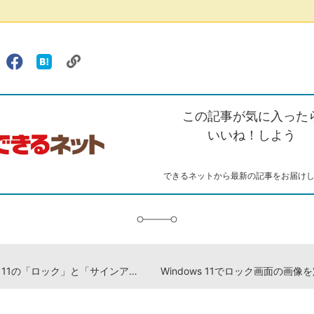
リ
X（旧
Facebook
は
ェアする
ン
witter）
で
て
ク
で
シ
な
を
シ
ェ
ブ
この記事が気に入った
コ
ェ
ア
ッ
ピ
ア
ク
いいね！しよう
ー
マ
ー
ク
できるネットから最新の記事をお届け
に
追
加
Windows 11の「ロック」と「サインアウト」の違いは何？