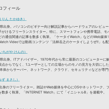
ロフィール
うりん たかゆき）
奈川県出身。パソコンのビギナー向け解説記事からハードウェアのレビュ
手がけるフリーランスライター。特に、スマートフォンや携帯電話、モ
どの通信関連の記事を数多く執筆。「ケータイWatch」などのWeb媒体
s Watch Videoでは動画コンテンツ「法林岳之のケータイしようぜ!!」も
いちがや けんの）
島県出身。ITアドバイザー。1970年代から常に最新のコンピューターに
視点からでなく、1ユーザーとしての立場からのモノの見方を大切にし
C本体からサーバー、ネットワーク、クラウド、セキュリティなどが専門
みず まさし）
京都出身のフリーライター。雑誌やWeb媒体を中心にOSやネットワーク、
数多く執筆。「INTERNET Watch」にて「イニシャルB」を連載中。