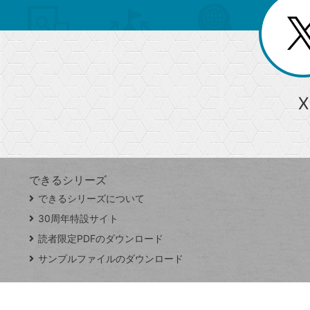
リ
閉
を
じ
閉
ー
る
じ
る
か
ら
急上昇ワード
X
探
Googleスプレッドシート
iPhone
VLOOKUP
す
できるシリーズ
close
できるシリーズについて
閉
ト
じ
ッ
30周年特設サイト
る
プ
読者限定PDFのダウンロード
ペ
サンプルファイルのダウンロード
ー
ジ