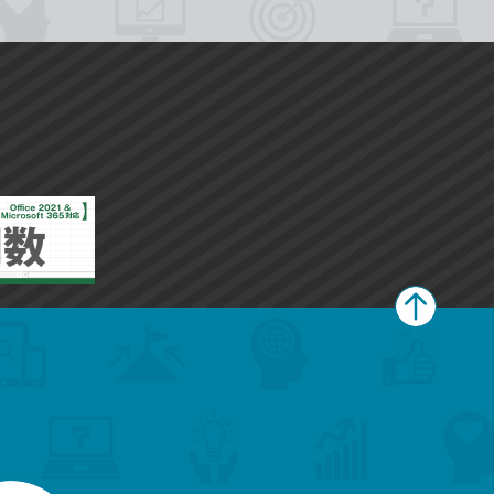
ペ
ー
ジ
上
部
へ