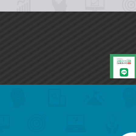
search
format_list_bulleted
検
カ
検
カ
索
テ
メ
ゴ
索
テ
ニ
リ
ュ
ー
ゴ
ー
一
を
覧