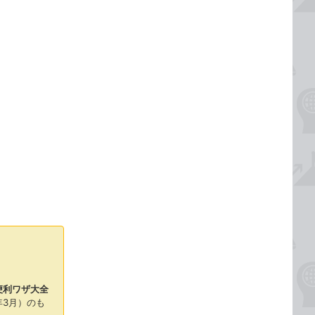
＆便利ワザ大全
年3月）のも