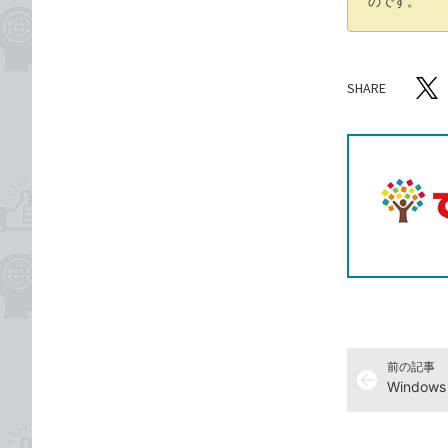
のです。
SHARE
記事をシ
T
前の記事
arrow_back