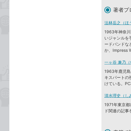
著者プ
法林岳之（ほ
1963年神
いジャンルを
ードバンドな
か、Impres
一ヶ谷 兼乃（
1963年鹿児
キスパートの
けている。P
清水理史（し
1971年東
ド関連の記事を