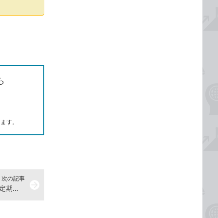
ら
します。
次の記事
arrow_forward
Windows 11でロック画面の画像を定期的に変えたい