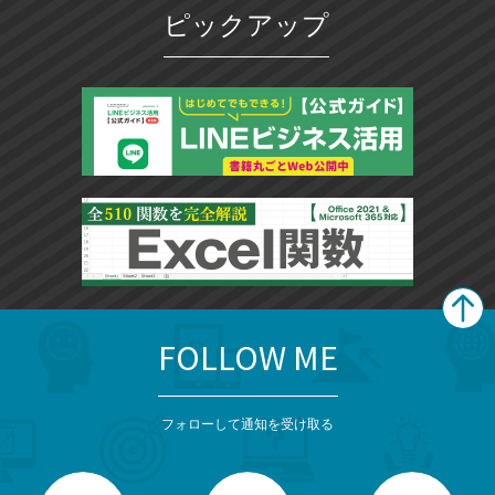
ピックアップ
FOLLOW ME
search
format_list_bulleted
検
カ
検
カ
索
テ
メ
ゴ
索
テ
ニ
リ
フォローして通知を受け取る
ゴ
ュ
ー
ー
一
リ
を
覧