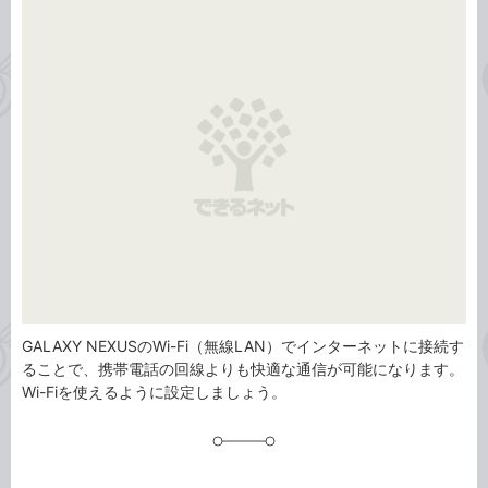
事
テ
タ
ゴ
グ
リ
GALAXY NEXUSのWi-Fi（無線LAN）でインターネットに接続す
ることで、携帯電話の回線よりも快適な通信が可能になります。
Wi-Fiを使えるように設定しましょう。