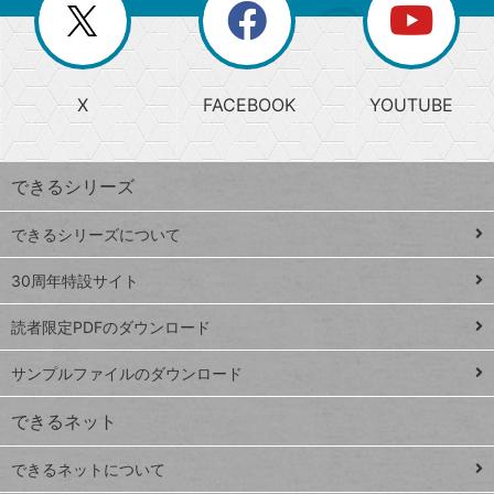
閉
を
ー
じ
閉
か
る
じ
る
search
ら
急
X
FACEBOOK
YOUTUBE
探
上
検
昇
索
す
ワ
できるシリーズ
ー
ド
できるシリーズについて
Google
ト
スプレ
ッ
30周年特設サイト
ッドシ
プ
読者限定PDFのダウンロード
ート
ペ
iPhone
ー
サンプルファイルのダウンロード
VLOOKUP
ジ
できるネット
連載
できるネットについて
Excel Q&A
close