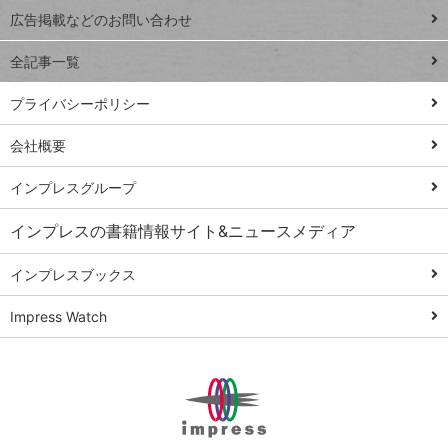
閉じ
トイアンナ流仕
広告掲載などのお問い合わせ
る
事術
全記事一覧
PowerAutomate
ではじめる業務
プライバシーポリシー
の完全自動化
会社概要
AI議事録作成術
Windows 11
インプレスグループ
Q&A
インプレスの書籍情報サイト&ニュースメディア
Teams踏み込み
活用術
インプレスブックス
Excel講師の仕事
Impress Watch
術
エクセル時短
パワポ時短
Windows Tips