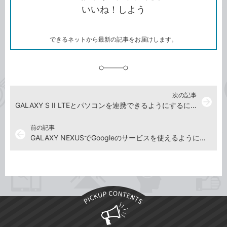
コ
ェ
ア
ッ
いいね！しよう
ピ
ア
ク
ー
マ
ー
ク
できるネットから最新の記事をお届けします。
に
追
加
次の記事
arrow_forward
GALAXY S II LTEとパソコンを連携できるようにするには
前の記事
arrow_back
GALAXY NEXUSでGoogleのサービスを使えるようにするには