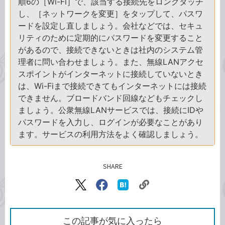
順6の［Wi-Fi］で、該当する接続先をロングタッチ
し、［ネットワークを変更］をタップして、パスワ
ードを設定し直しましょう。会社などでは、セキュ
リティのために定期的にパスワードを変更すること
があるので、接続できないときは社内のシステム管
理者に問い合わせましょう。また、無線LANアクセ
スポイントがインターネットに接続していないとき
は、Wi-Fiまで接続できてもインターネットには接続
できません。ブロードバンド回線などもチェックし
ましょう。公衆無線LANサービスでは、接続にIDや
パスワードを入力し、ログインが必要なことがあり
ます。サービスの利用方法をよく確認しましょう。
SHARE
記事をシェアする
リ
X（旧
Facebook
は
ン
Twitter）
で
て
ク
で
シ
な
を
シ
ェ
ブ
この記事が気に入ったら