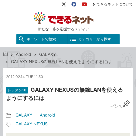
できるネットについて
X（旧
Facebook
YouTube
Twitter）
新たな一歩を応援するメディア
キーワードで検索
カテゴリーから探す
Android
GALAXY
で
GALAXY NEXUSの無線LANを使えるようにするには
き
る
2012.02.14 TUE 11:50
ネ
ッ
GALAXY NEXUSの無線LANを使える
レッスン10
ト
ようにするには
GALAXY
Android
記
GALAXY NEXUS
事
記
カ