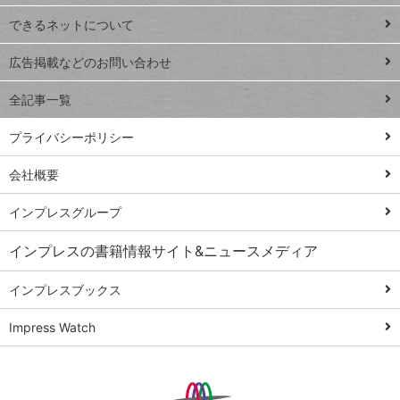
連載
できるネットについて
Excel Q&A
close
閉じ
トイアンナ流仕
広告掲載などのお問い合わせ
る
事術
全記事一覧
PowerAutomate
ではじめる業務
プライバシーポリシー
の完全自動化
会社概要
AI議事録作成術
Windows 11
インプレスグループ
Q&A
インプレスの書籍情報サイト&ニュースメディア
Teams踏み込み
活用術
インプレスブックス
Excel講師の仕事
Impress Watch
術
エクセル時短
パワポ時短