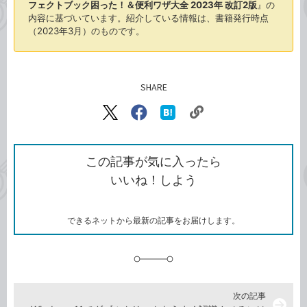
フェクトブック困った！＆便利ワザ大全 2023年 改訂2版
』の
内容に基づいています。紹介している情報は、書籍発行時点
（2023年3月）のものです。
SHARE
記事をシェアする
リ
X（旧
Facebook
は
ン
Twitter）
で
て
ク
で
シ
な
を
シ
ェ
ブ
この記事が気に入ったら
コ
ェ
ア
ッ
いいね！しよう
ピ
ア
ク
ー
マ
ー
ク
できるネットから最新の記事をお届けします。
に
追
加
次の記事
arrow_forward