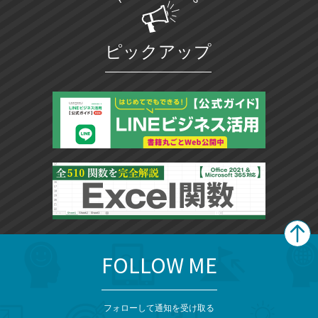
ピックアップ
FOLLOW ME
search
format_list_bulleted
検
カ
検
カ
索
テ
メ
ゴ
索
テ
ニ
リ
フォローして通知を受け取る