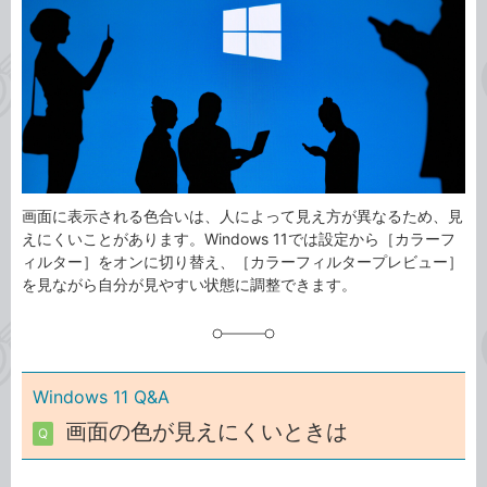
ゴ
グ
リ
画面に表示される色合いは、人によって見え方が異なるため、見
えにくいことがあります。Windows 11では設定から［カラーフ
ィルター］をオンに切り替え、［カラーフィルタープレビュー］
を見ながら自分が見やすい状態に調整できます。
Windows 11 Q&A
画面の色が見えにくいときは
Q