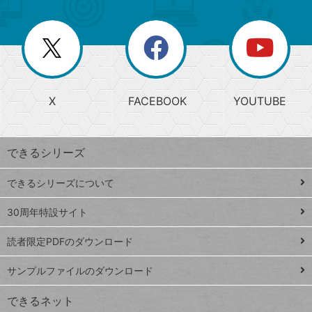
ゴ
ュ
ー
ー
一
リ
を
覧
閉
を
ー
じ
閉
か
る
じ
る
search
ら
急
X
FACEBOOK
YOUTUBE
探
上
検
昇
索
す
ワ
できるシリーズ
ー
ド
できるシリーズについて
Google
ト
スプレ
ッ
30周年特設サイト
ッドシ
プ
読者限定PDFのダウンロード
ート
ペ
iPhone
ー
サンプルファイルのダウンロード
VLOOKUP
ジ
できるネット