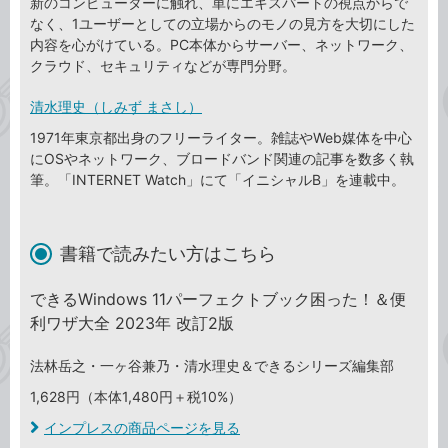
新のコンピューターに触れ、単にエキスパートの視点からで
なく、1ユーザーとしての立場からのモノの見方を大切にした
内容を心がけている。PC本体からサーバー、ネットワーク、
クラウド、セキュリティなどが専門分野。
清水理史（しみず まさし）
1971年東京都出身のフリーライター。雑誌やWeb媒体を中心
にOSやネットワーク、ブロードバンド関連の記事を数多く執
筆。「INTERNET Watch」にて「イニシャルB」を連載中。
書籍で読みたい方はこちら
できるWindows 11パーフェクトブック困った！＆便
利ワザ大全 2023年 改訂2版
法林岳之・一ヶ谷兼乃・清水理史＆できるシリーズ編集部
1,628円（本体1,480円＋税10%）
インプレスの商品ページを見る