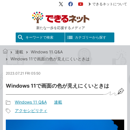
できるネットについて
X（旧
Facebook
YouTube
Twitter）
新たな一歩を応援するメディア
キーワードで検索
カテゴリーから探す
連載
Windows 11 Q&A
で
Windows 11で画面の色が見えにくいときは
き
る
2023.07.21 FRI 05:50
ネ
ッ
Windows 11で画面の色が見えにくいときは
ト
Windows 11 Q&A
連載
記
アクセシビリティ
事
記
カ
事
テ
タ