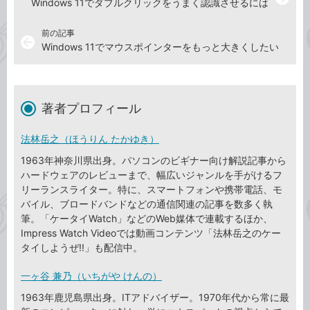
Windows 11でダブルクリックをうまく認識させるには
前の記事
arrow_back
Windows 11でマウスポインターをもっと大きくしたい
著者プロフィール
法林岳之（ほうりん たかゆき）
1963年神奈川県出身。パソコンのビギナー向け解説記事から
ハードウェアのレビューまで、幅広いジャンルを手がけるフ
リーランスライター。特に、スマートフォンや携帯電話、モ
バイル、ブロードバンドなどの通信関連の記事を数多く執
筆。「ケータイWatch」などのWeb媒体で連載するほか、
Impress Watch Videoでは動画コンテンツ「法林岳之のケー
タイしようぜ!!」も配信中。
一ヶ谷 兼乃（いちがや けんの）
1963年鹿児島県出身。ITアドバイザー。1970年代から常に最