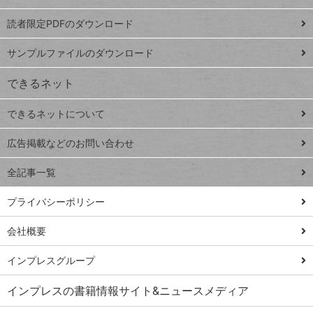
ッドシ
プ
読者限定PDFのダウンロード
ート
ペ
iPhone
ー
サンプルファイルのダウンロード
VLOOKUP
ジ
できるネット
連載
できるネットについて
Excel Q&A
close
閉じ
トイアンナ流仕
広告掲載などのお問い合わせ
る
事術
全記事一覧
PowerAutomate
ではじめる業務
プライバシーポリシー
の完全自動化
会社概要
AI議事録作成術
Windows 11
インプレスグループ
Q&A
インプレスの書籍情報サイト&ニュースメディア
Teams踏み込み