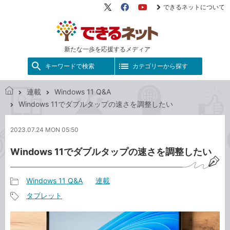
できるネットについて
X（旧
Facebook
YouTube
Twitter）
新たな一歩を応援するメディア
キーワードで検索
カテゴリーから探す
連載
Windows 11 Q&A
で
Windows 11でダブルタップの速さを調整したい
き
る
2023.07.24 MON 05:50
ネ
ッ
Windows 11でダブルタップの速さを調整したい
ト
Windows 11 Q&A
連載
記
タブレット
事
記
カ
事
テ
タ