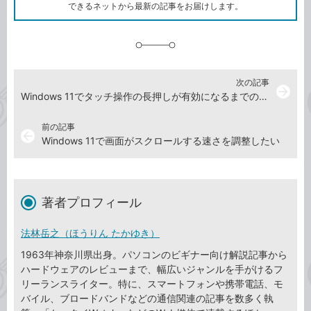
ク
できるネットから最新の記事をお届けします。
に
追
加
次の記事
arrow_forward
Windows 11でタッチ操作の長押しが有効になるまでの時間を調整するには
前の記事
arrow_back
Windows 11で画面がスクロールする速さを調整したい
著者プロフィール
法林岳之（ほうりん たかゆき）
1963年神奈川県出身。パソコンのビギナー向け解説記事から
ハードウェアのレビューまで、幅広いジャンルを手がけるフ
リーランスライター。特に、スマートフォンや携帯電話、モ
バイル、ブロードバンドなどの通信関連の記事を数多く執