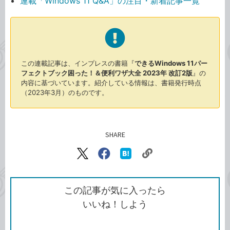
連載「Windows 11 Q&A」の注目・新着記事一覧
この連載記事は、インプレスの書籍『
できるWindows 11パー
フェクトブック困った！＆便利ワザ大全 2023年 改訂2版
』の
内容に基づいています。紹介している情報は、書籍発行時点
（2023年3月）のものです。
SHARE
記事をシェアする
リ
X（旧
Facebook
は
ン
Twitter）
で
て
ク
で
シ
な
を
シ
ェ
ブ
この記事が気に入ったら
コ
ェ
ア
ッ
いいね！しよう
ピ
ア
ク
ー
マ
ー