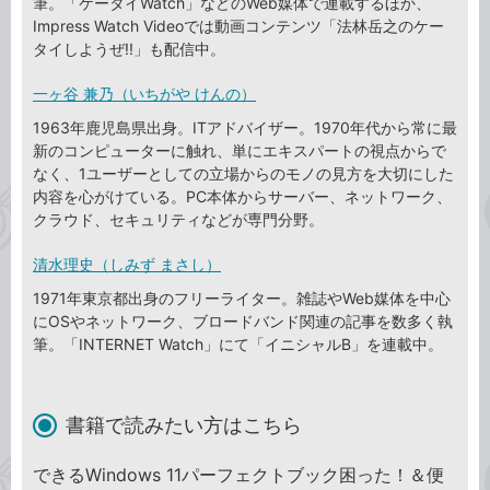
筆。「ケータイWatch」などのWeb媒体で連載するほか、
Impress Watch Videoでは動画コンテンツ「法林岳之のケー
タイしようぜ!!」も配信中。
一ヶ谷 兼乃（いちがや けんの）
1963年鹿児島県出身。ITアドバイザー。1970年代から常に最
新のコンピューターに触れ、単にエキスパートの視点からで
なく、1ユーザーとしての立場からのモノの見方を大切にした
内容を心がけている。PC本体からサーバー、ネットワーク、
クラウド、セキュリティなどが専門分野。
清水理史（しみず まさし）
1971年東京都出身のフリーライター。雑誌やWeb媒体を中心
にOSやネットワーク、ブロードバンド関連の記事を数多く執
筆。「INTERNET Watch」にて「イニシャルB」を連載中。
書籍で読みたい方はこちら
できるWindows 11パーフェクトブック困った！＆便