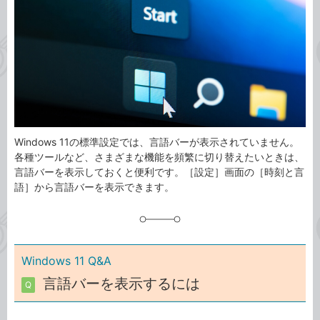
ゴ
グ
リ
Windows 11の標準設定では、言語バーが表示されていません。
各種ツールなど、さまざまな機能を頻繁に切り替えたいときは、
言語バーを表示しておくと便利です。［設定］画面の［時刻と言
語］から言語バーを表示できます。
Windows 11 Q&A
言語バーを表示するには
Q