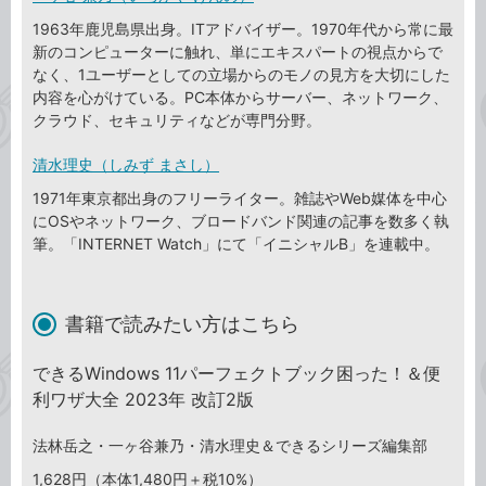
1963年鹿児島県出身。ITアドバイザー。1970年代から常に最
新のコンピューターに触れ、単にエキスパートの視点からで
なく、1ユーザーとしての立場からのモノの見方を大切にした
内容を心がけている。PC本体からサーバー、ネットワーク、
クラウド、セキュリティなどが専門分野。
清水理史（しみず まさし）
1971年東京都出身のフリーライター。雑誌やWeb媒体を中心
にOSやネットワーク、ブロードバンド関連の記事を数多く執
筆。「INTERNET Watch」にて「イニシャルB」を連載中。
書籍で読みたい方はこちら
できるWindows 11パーフェクトブック困った！＆便
利ワザ大全 2023年 改訂2版
法林岳之・一ヶ谷兼乃・清水理史＆できるシリーズ編集部
1,628円（本体1,480円＋税10%）