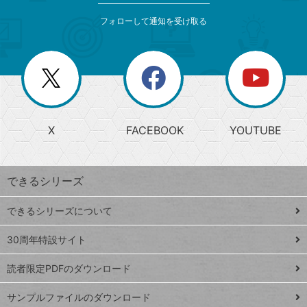
メ
ゴ
索
テ
ニ
リ
フォローして通知を受け取る
ゴ
ュ
ー
ー
一
リ
を
覧
閉
を
ー
じ
閉
か
る
じ
る
search
ら
急
X
FACEBOOK
YOUTUBE
探
上
検
昇
索
す
ワ
できるシリーズ
ー
ド
できるシリーズについて
Google
ト
スプレ
ッ
30周年特設サイト
ッドシ
プ
読者限定PDFのダウンロード
ート
ペ
iPhone
ー
サンプルファイルのダウンロード
VLOOKUP
ジ