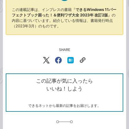
この連載記事は、インプレスの書籍『
できるWindows 11パー
フェクトブック困った！＆便利ワザ大全 2023年 改訂2版
』の
内容に基づいています。紹介している情報は、書籍発行時点
（2023年3月）のものです。
SHARE
記事をシェアする
リ
X（旧
Facebook
は
ン
Twitter）
で
て
ク
で
シ
な
を
シ
ェ
ブ
この記事が気に入ったら
コ
ェ
ア
ッ
いいね！しよう
ピ
ア
ク
ー
マ
ー
ク
できるネットから最新の記事をお届けします。
に
追
加