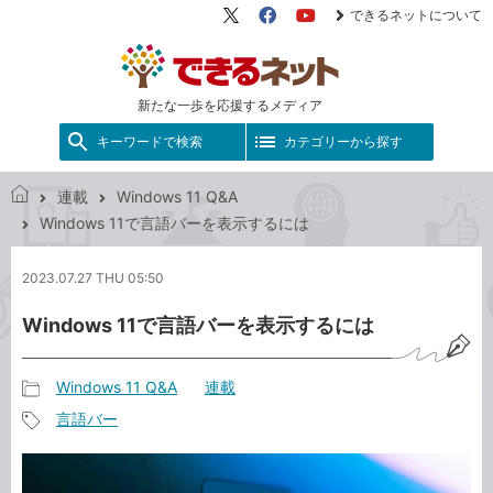
できるネットについて
X（旧
Facebook
YouTube
Twitter）
新たな一歩を応援するメディア
キーワードで検索
カテゴリーから探す
連載
Windows 11 Q&A
で
Windows 11で言語バーを表示するには
き
る
2023.07.27 THU 05:50
ネ
ッ
Windows 11で言語バーを表示するには
ト
Windows 11 Q&A
連載
記
言語バー
事
記
カ
事
テ
タ