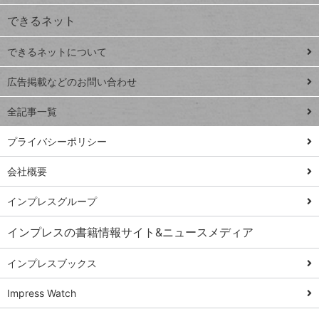
できるネット
連載
できるネットについて
Excel Q&A
close
閉じ
トイアンナ流仕
広告掲載などのお問い合わせ
る
事術
全記事一覧
PowerAutomate
ではじめる業務
プライバシーポリシー
の完全自動化
会社概要
AI議事録作成術
Windows 11
インプレスグループ
Q&A
インプレスの書籍情報サイト&ニュースメディア
Teams踏み込み
活用術
インプレスブックス
Excel講師の仕事
Impress Watch
術