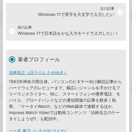
次の記事
arrow_forward
Windows 11で英字を大文字で入力したい
前の記事
arrow_back
Windows 11で日本語をかな入力モードで入力したい！
著者プロフィール
法林岳之（ほうりん たかゆき）
1963年神奈川県出身。パソコンのビギナー向け解説記事から
ハードウェアのレビューまで、幅広いジャンルを手がけるフ
リーランスライター。特に、スマートフォンや携帯電話、モ
バイル、ブロードバンドなどの通信関連の記事を数多く執
筆。「ケータイWatch」などのWeb媒体で連載するほか、
Impress Watch Videoでは動画コンテンツ「法林岳之のケー
タイしようぜ!!」も配信中。
一ヶ谷 兼乃（いちがや けんの）