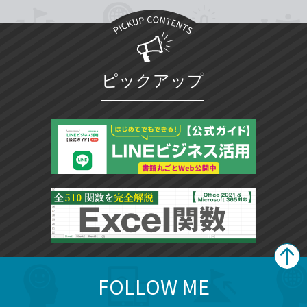
ピックアップ
FOLLOW ME
search
format_list_bulleted
検
カ
検
カ
索
テ