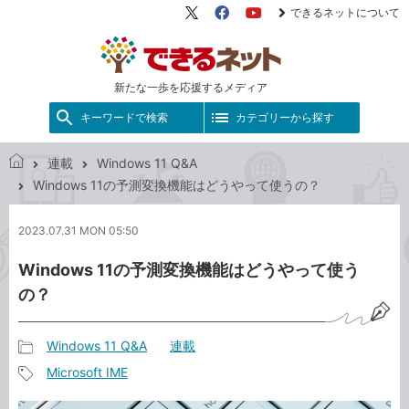
できるネットについて
X（旧
Facebook
YouTube
Twitter）
新たな一歩を応援するメディア
キーワードで検索
カテゴリーから探す
連載
Windows 11 Q&A
で
Windows 11の予測変換機能はどうやって使うの？
き
る
2023.07.31 MON 05:50
ネ
ッ
Windows 11の予測変換機能はどうやって使う
ト
の？
Windows 11 Q&A
連載
記
Microsoft IME
事
記
カ