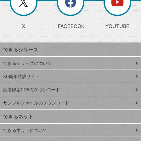
ー
じ
閉
か
る
じ
る
search
ら
急
X
FACEBOOK
YOUTUBE
探
上
検
昇
索
す
ワ
できるシリーズ
ー
ド
できるシリーズについて
Google
ト
スプレ
ッ
30周年特設サイト
ッドシ
プ
読者限定PDFのダウンロード
ート
ペ
iPhone
ー
サンプルファイルのダウンロード
VLOOKUP
ジ
できるネット
連載
できるネットについて
Excel Q&A
close