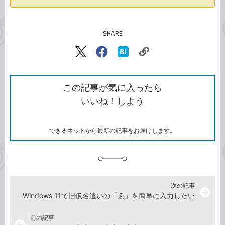
SHARE
記事をシェアする
リ
X（旧
Facebook
は
ン
Twitter）
で
て
ク
で
シ
な
を
シ
ェ
ブ
この記事が気に入ったら
コ
ェ
ア
ッ
いいね！しよう
ピ
ア
ク
ー
マ
ー
ク
できるネットから最新の記事をお届けします。
に
追
加
次の記事
arrow_forward
Windows 11で旧仮名遣いの「ゑ」を簡単に入力したい
前の記事
arrow_back