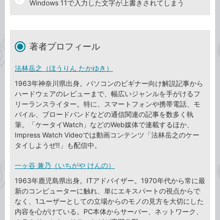
Windows 11で入力した文字が上書きされてしまう
著者プロフィール
法林岳之（ほうりん たかゆき）
1963年神奈川県出身。パソコンのビギナー向け解説記事から
ハードウェアのレビューまで、幅広いジャンルを手がけるフ
リーランスライター。特に、スマートフォンや携帯電話、モ
バイル、ブロードバンドなどの通信関連の記事を数多く執
筆。「ケータイWatch」などのWeb媒体で連載するほか、
Impress Watch Videoでは動画コンテンツ「法林岳之のケー
タイしようぜ!!」も配信中。
一ヶ谷 兼乃（いちがや けんの）
1963年鹿児島県出身。ITアドバイザー。1970年代から常に最
新のコンピューターに触れ、単にエキスパートの視点からで
なく、1ユーザーとしての立場からのモノの見方を大切にした
内容を心がけている。PC本体からサーバー、ネットワーク、