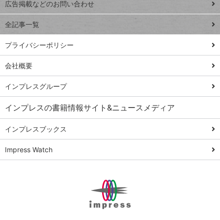
閉じ
トイアンナ流仕
広告掲載などのお問い合わせ
る
事術
全記事一覧
PowerAutomate
ではじめる業務
プライバシーポリシー
の完全自動化
会社概要
AI議事録作成術
Windows 11
インプレスグループ
Q&A
インプレスの書籍情報サイト&ニュースメディア
Teams踏み込み
活用術
インプレスブックス
Excel講師の仕事
Impress Watch
術
エクセル時短
パワポ時短
Windows Tips
神保町ペロリ旅