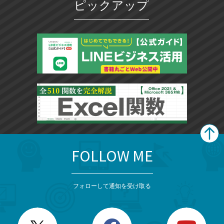
ピックアップ
FOLLOW ME
search
format_list_bulleted
検
カ
検
カ
索
テ
メ
ゴ
索
テ
ニ
リ
フォローして通知を受け取る
ゴ
ュ
ー
ー
一
リ
を
覧
閉
を