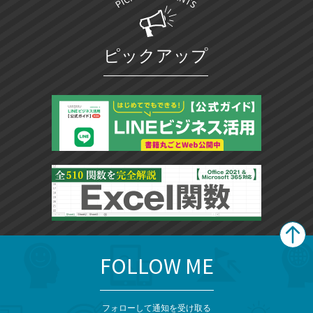
ピックアップ
FOLLOW ME
search
format_list_bulleted
検
カ
検
カ
索
テ
メ
ゴ
索
テ
ニ
リ
フォローして通知を受け取る