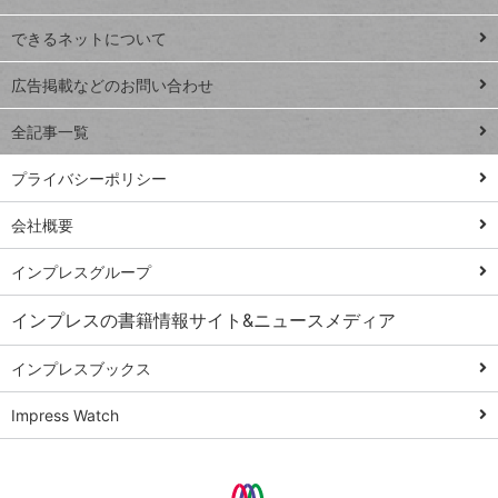
連載
できるネットについて
Excel Q&A
close
閉じ
トイアンナ流仕
広告掲載などのお問い合わせ
る
事術
全記事一覧
PowerAutomate
ではじめる業務
プライバシーポリシー
の完全自動化
会社概要
AI議事録作成術
Windows 11
インプレスグループ
Q&A
インプレスの書籍情報サイト&ニュースメディア
Teams踏み込み
活用術
インプレスブックス
Excel講師の仕事
Impress Watch
術
エクセル時短
パワポ時短