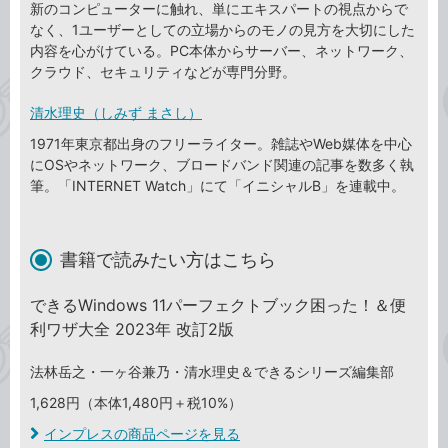
新のコンピューターに触れ、単にエキスパートの視点からで
なく、1ユーザーとしての立場からのモノの見方を大切にした
内容を心がけている。PC本体からサーバー、ネットワーク、
クラウド、セキュリティなどが専門分野。
清水理史（しみず まさし）
1971年東京都出身のフリーライター。雑誌やWeb媒体を中心
にOSやネットワーク、ブロードバンド関連の記事を数多く執
筆。「INTERNET Watch」にて「イニシャルB」を連載中。
書籍で読みたい方はこちら
できるWindows 11パーフェクトブック困った！＆便
利ワザ大全 2023年 改訂2版
法林岳之・一ヶ谷兼乃・清水理史＆できるシリーズ編集部
1,628円（本体1,480円＋税10%）
インプレスの商品ページを見る