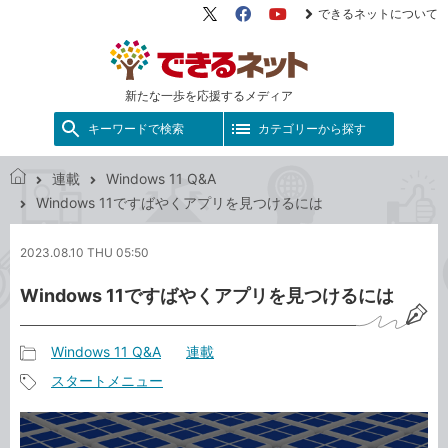
できるネットについて
X（旧
Facebook
YouTube
Twitter）
新たな一歩を応援するメディア
キーワードで検索
カテゴリーから探す
連載
Windows 11 Q&A
で
Windows 11ですばやくアプリを見つけるには
き
る
2023.08.10 THU 05:50
ネ
ッ
Windows 11ですばやくアプリを見つけるには
ト
Windows 11 Q&A
連載
記
スタートメニュー
事
記
カ
事
テ
タ