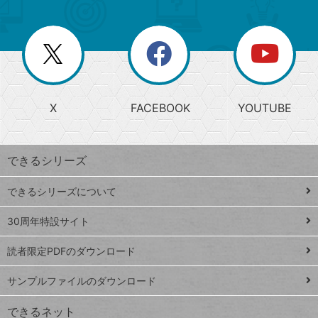
ゴ
ュ
ー
ー
一
リ
を
覧
閉
を
ー
じ
閉
か
る
じ
る
search
ら
急
X
FACEBOOK
YOUTUBE
探
上
検
昇
索
す
ワ
できるシリーズ
ー
ド
できるシリーズについて
Google
ト
スプレ
ッ
30周年特設サイト
ッドシ
プ
読者限定PDFのダウンロード
ート
ペ
iPhone
ー
サンプルファイルのダウンロード
VLOOKUP
ジ
できるネット