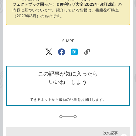
フェクトブック困った！＆便利ワザ大全 2023年 改訂2版
』の
内容に基づいています。紹介している情報は、書籍発行時点
（2023年3月）のものです。
SHARE
記事をシェアする
リ
X（旧
Facebook
は
ン
Twitter）
で
て
ク
で
シ
な
を
シ
ェ
ブ
この記事が気に入ったら
コ
ェ
ア
ッ
いいね！しよう
ピ
ア
ク
ー
マ
ー
ク
できるネットから最新の記事をお届けします。
に
追
加
次の記事