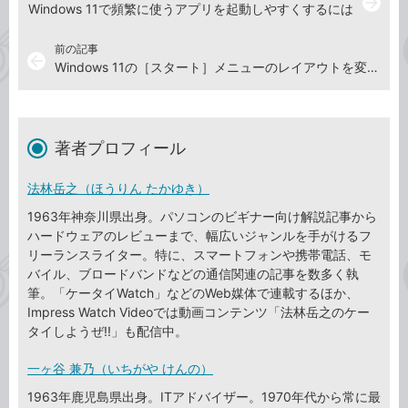
arrow_forward
Windows 11で頻繁に使うアプリを起動しやすくするには
前の記事
arrow_back
Windows 11の［スタート］メニューのレイアウトを変更するには
著者プロフィール
法林岳之（ほうりん たかゆき）
1963年神奈川県出身。パソコンのビギナー向け解説記事から
ハードウェアのレビューまで、幅広いジャンルを手がけるフ
リーランスライター。特に、スマートフォンや携帯電話、モ
バイル、ブロードバンドなどの通信関連の記事を数多く執
筆。「ケータイWatch」などのWeb媒体で連載するほか、
Impress Watch Videoでは動画コンテンツ「法林岳之のケー
タイしようぜ!!」も配信中。
一ヶ谷 兼乃（いちがや けんの）
1963年鹿児島県出身。ITアドバイザー。1970年代から常に最