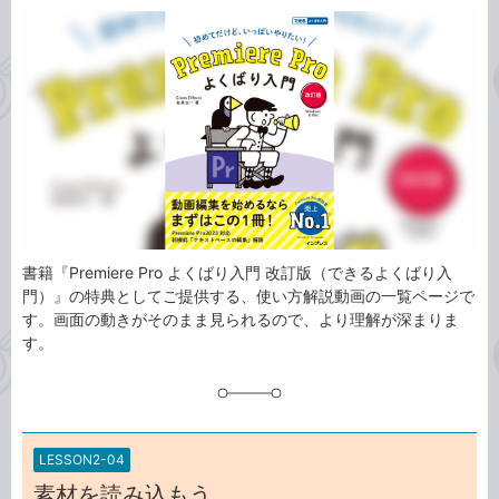
カ
事
テ
タ
ゴ
グ
リ
書籍『Premiere Pro よくばり入門 改訂版（できるよくばり入
門）』の特典としてご提供する、使い方解説動画の一覧ページで
す。画面の動きがそのまま見られるので、より理解が深まりま
す。
LESSON2-04
素材を読み込もう