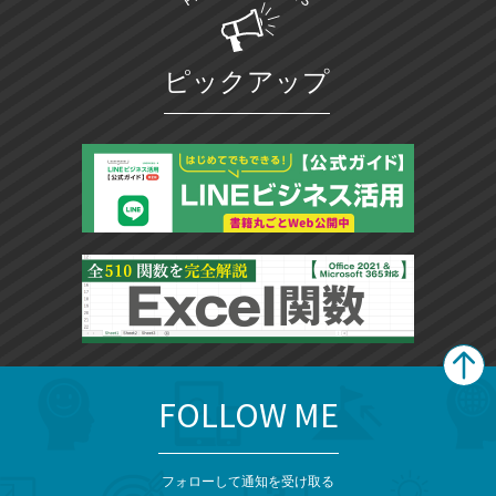
ピックアップ
FOLLOW ME
search
format_list_bulleted
検
カ
検
カ
索
テ
メ
ゴ
索
テ
ニ
リ
フォローして通知を受け取る