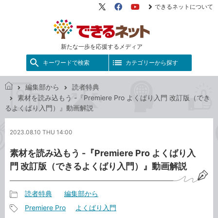
できるネットについて
X（旧
Facebook
YouTube
Twitter）
新たな一歩を応援するメディア
キーワードで検索
カテゴリーから探す
編集部から
読者特典
で
素材を読み込もう -『Premiere Pro よくばり入門 改訂版（でき
き
るよくばり入門）』動画解説
る
ネ
2023.08.10 THU 14:00
ッ
ト
素材を読み込もう -『Premiere Pro よくばり入
門 改訂版（できるよくばり入門）』動画解説
読者特典
編集部から
記
Premiere Pro
よくばり入門
事
記