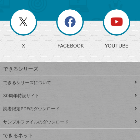
ゴ
ュ
ー
ー
一
リ
を
覧
閉
を
ー
じ
閉
か
る
じ
る
search
ら
急
X
FACEBOOK
YOUTUBE
探
上
検
昇
索
す
ワ
できるシリーズ
ー
ド
できるシリーズについて
Google
ト
スプレ
ッ
30周年特設サイト
ッドシ
プ
読者限定PDFのダウンロード
ート
ペ
iPhone
ー
サンプルファイルのダウンロード
VLOOKUP
ジ
できるネット