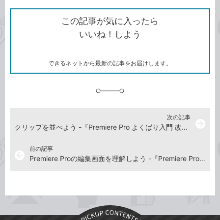
ク
で
シ
な
を
シ
ェ
ブ
この記事が気に入ったら
コ
ェ
ア
ッ
いいね！しよう
ピ
ア
ク
ー
マ
ー
ク
できるネットから最新の記事をお届けします。
に
追
加
次の記事
arrow_forward
クリップを並べよう -『Premiere Pro よくばり入門 改訂版（できるよくばり入門）』動画解説
前の記事
arrow_back
Premiere Proの編集画面を理解しよう -『Premiere Pro よくばり入門 改訂版（できるよくばり入門）』動画解説