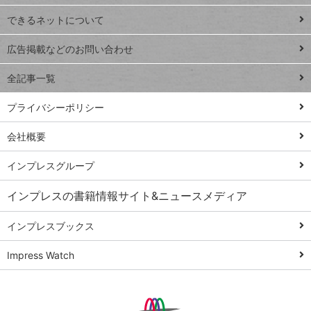
連載
できるネットについて
Excel Q&A
close
閉じ
トイアンナ流仕
広告掲載などのお問い合わせ
る
事術
全記事一覧
PowerAutomate
ではじめる業務
プライバシーポリシー
の完全自動化
会社概要
AI議事録作成術
Windows 11
インプレスグループ
Q&A
インプレスの書籍情報サイト&ニュースメディア
Teams踏み込み
活用術
インプレスブックス
Excel講師の仕事
Impress Watch
術
エクセル時短
パワポ時短