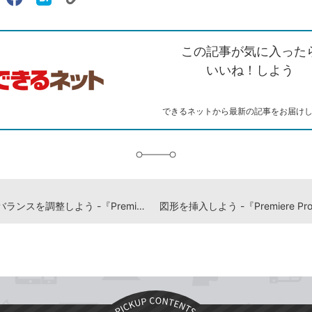
リ
X（旧
Facebook
は
ェアする
ン
witter）
で
て
ク
で
シ
な
を
シ
ェ
ブ
この記事が気に入った
コ
ェ
ア
ッ
ピ
ア
ク
いいね！しよう
ー
マ
ー
ク
できるネットから最新の記事をお届け
に
追
加
ホワイトバランスを調整しよう -『Premiere Pro よくばり入門 改訂版（できるよくばり入門）』動画解説