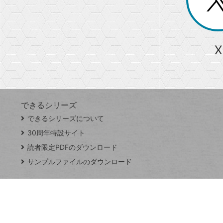
る
じ
る
か
ら
急上昇ワード
X
探
Googleスプレッドシート
iPhone
VLOOKUP
す
できるシリーズ
close
できるシリーズについて
閉
ト
じ
ッ
30周年特設サイト
る
プ
読者限定PDFのダウンロード
ペ
サンプルファイルのダウンロード
ー
ジ
連載