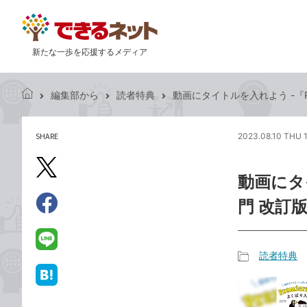
新たな一歩を応援するメディア
編集部から
読者特典
動画にタイトルを入れよう -『P
で
き
る
SHARE
2023.08.10 THU 
記
ネ
事
ッ
を
X（旧
ト
動画にタイ
シ
Twitter）
ェ
門 改訂
で
ア
Facebook
す
シ
で
る
ェ
シ
LINE
読者特典
ア
ェ
で
記
ア
送
は
事
る
て
カ