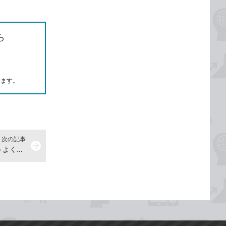
ら
します。
次の記事
arrow_forward
図形を挿入しよう -『Premiere Pro よくばり入門 改訂版（できるよくばり入門）』動画解説