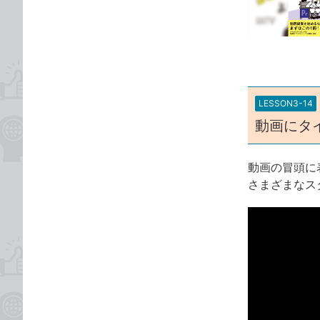
な
テ
ブ
ゴ
ッ
リ
ク
マ
ー
LESSON3-14
ク
動画にタ
に
追
加
動画の冒頭に表
さまざまなス