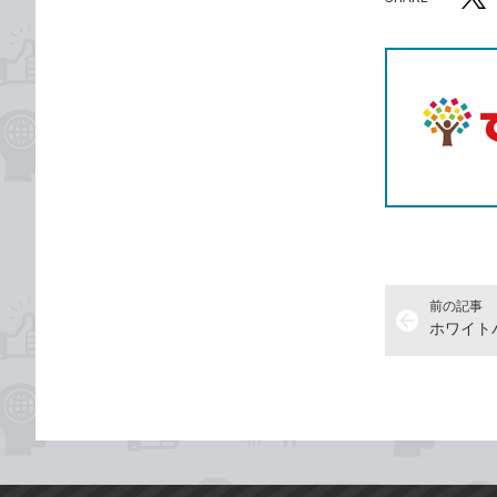
記事をシ
T
前の記事
arrow_back