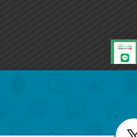
search
format_list_bulleted
検
カ
検
カ
索
テ
メ
ゴ
索
テ
ニ
リ
ュ
ー
ゴ
ー
一
を
覧
リ
閉
を
じ
閉
ー