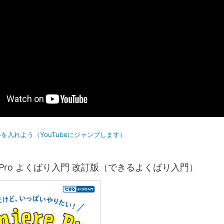
を入れよう（YouTubeにジャンプします）
ere Pro よくばり入門 改訂版（できるよくばり入門）