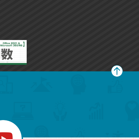
ペ
ー
ジ
上
部
へ