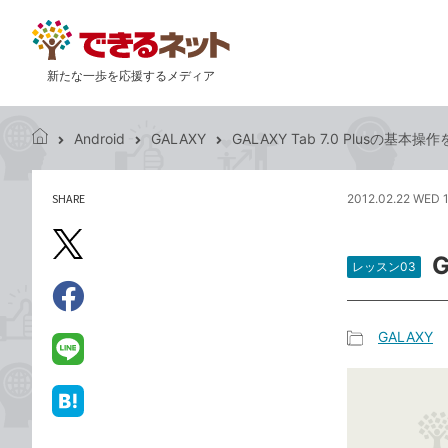
新たな一歩を応援するメディア
Android
GALAXY
GALAXY Tab 7.0 Plusの基本
で
き
る
SHARE
2012.02.22 WED 
記
ネ
事
ッ
を
X（旧
ト
シ
レッスン03
Twitter）
ェ
で
ア
Facebook
す
シ
で
GALAXY
る
ェ
記
シ
LINE
ア
事
ェ
で
カ
ア
送
は
テ
る
て