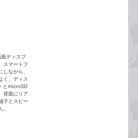
大画面ディスプ
。スマートフ
本にしながら、
なく、ディス
microSD
、背面にリア
端子とスピー
ん。