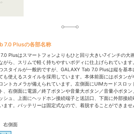
ab 7.0 Plusの各部名称
Tab 7.0 Plusはスマートフォンよりもひと回り大きい7インチの
ながら、スリムで軽く持ちやすいボディに仕上げられています
スタイルが一般的ですが、GALAXY Tab 7.0 Plusは縦を基
ても使えるスタイルを採用しています。本体前面にはボタンが
ロントカメラが備えられています。左側面にUIMカードスロットと
ト、右側面に電源／終了ボタンや音量大ボタン／音量小ボタン
ッシュ、上面にヘッドホン接続端子と送話口、下面に外部接続
います。バッテリーは固定式なので、着脱することができませ
、右側面