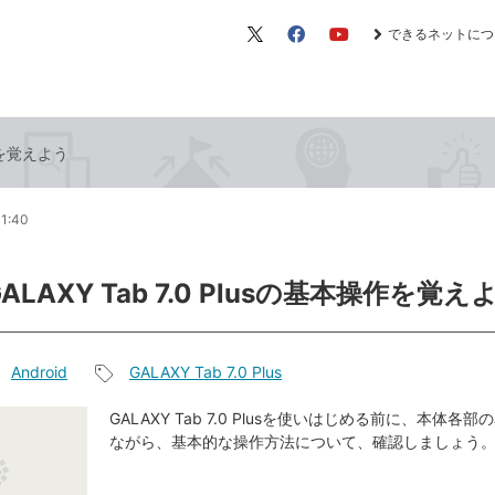
できるネットにつ
X（旧
Facebook
YouTube
Twitter）
操作を覚えよう
11:40
GALAXY Tab 7.0 Plusの基本操作を覚え
Android
GALAXY Tab 7.0 Plus
記
事
GALAXY Tab 7.0 Plusを使いはじめる前に、本体各
ながら、基本的な操作方法について、確認しましょう
タ
グ