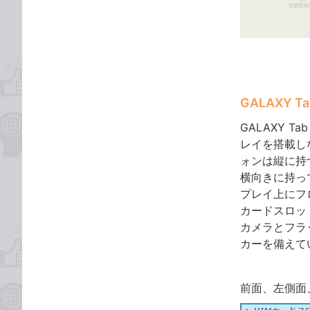
ゴ
な
リ
ブ
ッ
ク
マ
ー
GALAXY T
ク
に
GALAXY 
追
レイを搭載し
加
ォンは縦に持つ
横向きに持っ
プレイ上にフ
カードスロッ
カメラとフラ
カーを備えて
前面、左側面