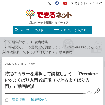
できるネットについて
X（旧
Facebook
YouTube
Twitter）
新たな一歩を応援するメディア
キーワードで検索
カテゴリーから探す
編集部から
読者特典
で
特定のカラーを選択して調整しよう -『Premiere Pro よくばり
き
入門 改訂版（できるよくばり入門）』動画解説
る
ネ
2023.08.10 THU 14:00
ッ
ト
特定のカラーを選択して調整しよう -『Premiere
Pro よくばり入門 改訂版（できるよくばり入
門）』動画解説
読者特典
編集部から
記