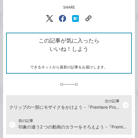
SHARE
記事をシェアする
リ
X（旧
Facebook
は
ン
Twitter）
で
て
ク
で
シ
な
を
シ
ェ
ブ
この記事が気に入ったら
コ
ェ
ア
ッ
いいね！しよう
ピ
ア
ク
ー
マ
ー
ク
できるネットから最新の記事をお届けします。
に
追
加
次の記事
arrow_forward
クリップの一部にモザイクをかけよう -『Premiere Pro よくばり入門 改訂版（できるよくばり入門）』動画解説
前の記事
arrow_back
印象の違う2 つの動画のカラーをそろえよう -『Premiere Pro よくばり入門 改訂版（できるよくばり入門）』動画解説