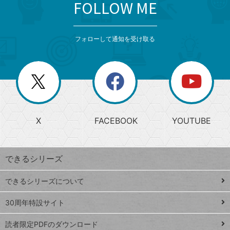
FOLLOW ME
search
format_list_bulleted
検
カ
検
カ
索
テ
メ
ゴ
索
テ
ニ
リ
フォローして通知を受け取る
ゴ
ュ
ー
ー
一
リ
を
覧
閉
を
ー
じ
閉
か
る
じ
る
search
ら
急
X
FACEBOOK
YOUTUBE
探
上
検
昇
索
す
ワ
できるシリーズ
ー
ド
できるシリーズについて
Google
ト
スプレ
ッ
30周年特設サイト
ッドシ
プ
読者限定PDFのダウンロード
ート
ペ