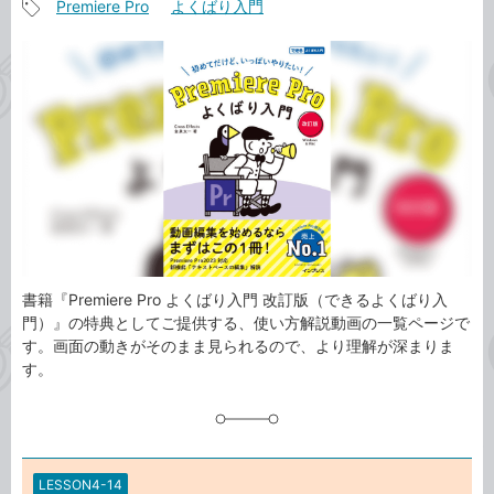
Premiere Pro
よくばり入門
事
記
カ
事
テ
タ
ゴ
グ
リ
書籍『Premiere Pro よくばり入門 改訂版（できるよくばり入
門）』の特典としてご提供する、使い方解説動画の一覧ページで
す。画面の動きがそのまま見られるので、より理解が深まりま
す。
LESSON4-14