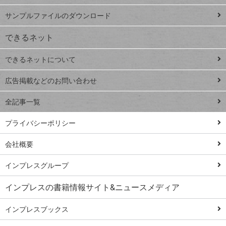
iPhone
ー
サンプルファイルのダウンロード
VLOOKUP
ジ
できるネット
連載
できるネットについて
Excel Q&A
close
閉じ
トイアンナ流仕
広告掲載などのお問い合わせ
る
事術
全記事一覧
PowerAutomate
ではじめる業務
プライバシーポリシー
の完全自動化
会社概要
AI議事録作成術
Windows 11
インプレスグループ
Q&A
インプレスの書籍情報サイト&ニュースメディア
Teams踏み込み
活用術
インプレスブックス
Excel講師の仕事