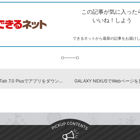
ク
で
シ
な
を
シ
ェ
ブ
この記事が気に入った
コ
ェ
ア
ッ
ピ
ア
ク
いいね！しよう
ー
マ
ー
ク
できるネットから最新の記事をお届け
に
追
加
GALAXY Tab 7.0 Plusでアプリをダウンロードするには
GALAXY NEXUSでWebページ