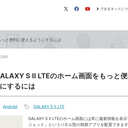
できるネットにつ
X（旧
Facebook
YouTube
Twitter）
画面をもっと便利に使えるようにするには
12:00
GALAXY S II LTEのホーム画面をもっと
にするには
Android
GALAXY S II LTE
記
事
GALAXY S II LTEのホーム画面には常に最新情報を
ジェット」というパネル型の簡易アプリを配置できま
タ