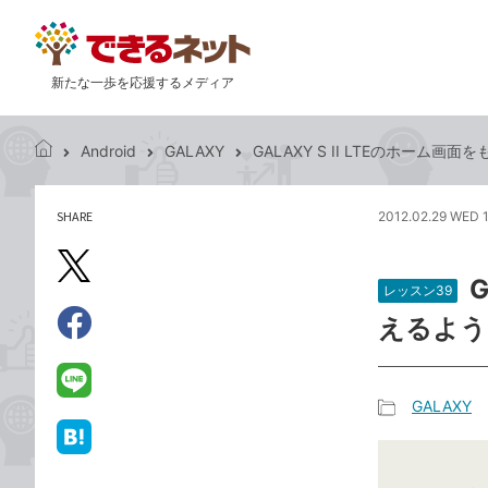
新たな一歩を応援するメディア
Android
GALAXY
GALAXY S II LTEのホーム
で
き
る
SHARE
2012.02.29 WED 
記
ネ
事
ッ
を
X（旧
ト
シ
レッスン39
Twitter）
ェ
えるよう
で
ア
Facebook
す
シ
で
る
ェ
シ
LINE
GALAXY
ア
ェ
で
記
ア
送
は
事
る
て
カ