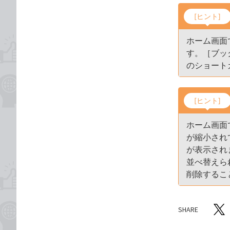
[ヒント]
ホーム画面
す。［ブッ
のショート
[ヒント]
ホーム画面
が縮小され
が表示され
並べ替えら
削除するこ
SHARE
記事をシ
T