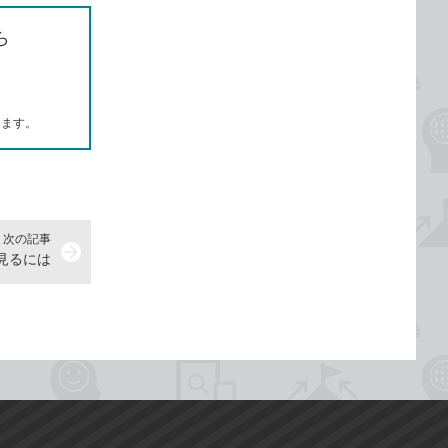
ら
します。
次の記事
arrow_forward
を見るには