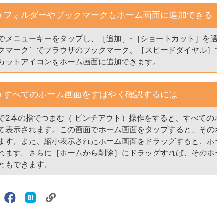
フォルダーやブックマークもホーム画面に追加できる
でメニューキーをタップし、［追加］-［ショートカット］を
クマーク］でブラウザのブックマーク、［スピードダイヤル］
カットアイコンをホーム画面に追加できます。
すべてのホーム画面をすばやく確認するには
で2本の指でつまむ（ ピンチアウト）操作をすると、すべての
て表示されます。この画面でホーム画面をタップすると、その
ます。また、縮小表示されたホーム画面をドラッグすると、ホ
れます。さらに［ホームから削除］にドラッグすれば、そのホ
ともできます。
リ
X（旧
Facebook
は
ェアする
ン
witter）
で
て