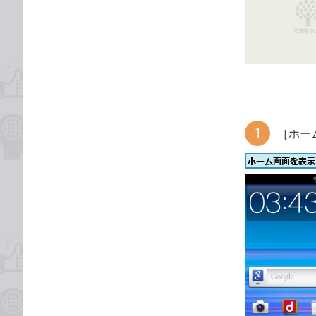
な
テ
ブ
ゴ
ッ
リ
ク
マ
ー
ク
に
［ホー
追
加