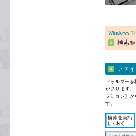
ゴ
な
リ
ブ
ッ
ク
Windows 11
マ
ー
検索結
Q
ク
に
追
ファイ
加
A
フォルダーを
があります。
プション］か
す。