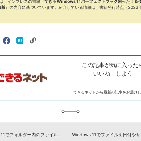
は、インプレスの書籍『
できるWindows 11パーフェクトブック困った！
2版
』の内容に基づいています。紹介している情報は、書籍発行時点（2023
リ
X（旧
Facebook
は
ェアする
ン
witter）
で
て
ク
で
シ
な
を
シ
ェ
ブ
この記事が気に入った
コ
ェ
ア
ッ
ピ
ア
ク
いいね！しよう
ー
マ
ー
ク
できるネットから最新の記事をお届け
に
追
加
Windows 11でフォルダー内のファイルを検索するには