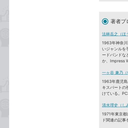
著者プ
法林岳之（ほ
1963年神
いジャンルを
ードバンドな
か、Impres
一ヶ谷 兼乃（
1963年鹿児
キスパートの
けている。P
清水理史（し
1971年東
ド関連の記事を