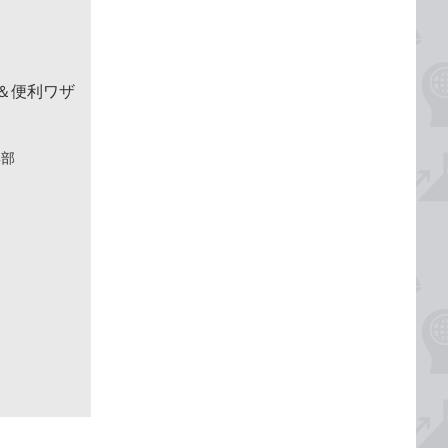
！＆便利ワザ
集部