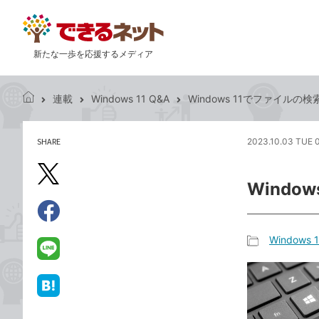
新たな一歩を応援するメディア
連載
Windows 11 Q&A
Windows 11でファイル
で
き
る
SHARE
2023.10.03 TUE 
記
ネ
事
ッ
を
X（旧
ト
Wind
シ
Twitter）
ェ
で
ア
Facebook
す
シ
で
Windows 
る
ェ
記
シ
LINE
ア
事
ェ
で
カ
ア
送
は
テ
る
て