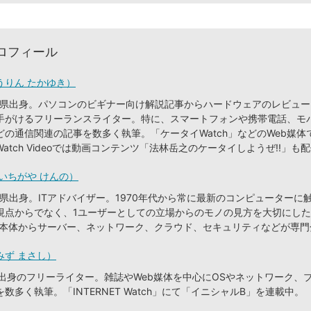
ロフィール
うりん たかゆき）
奈川県出身。パソコンのビギナー向け解説記事からハードウェアのレビュ
手がけるフリーランスライター。特に、スマートフォンや携帯電話、モ
どの通信関連の記事を数多く執筆。「ケータイWatch」などのWeb媒体
s Watch Videoでは動画コンテンツ「法林岳之のケータイしようぜ!!」も
いちがや けんの）
島県出身。ITアドバイザー。1970年代から常に最新のコンピューターに
視点からでなく、1ユーザーとしての立場からのモノの見方を大切にし
C本体からサーバー、ネットワーク、クラウド、セキュリティなどが専門
みず まさし）
京都出身のフリーライター。雑誌やWeb媒体を中心にOSやネットワーク、
数多く執筆。「INTERNET Watch」にて「イニシャルB」を連載中。