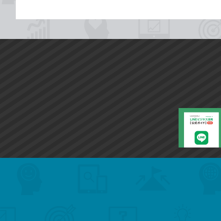
search
format_list_bulleted
検
カ
検
カ
索
テ
メ
ゴ
索
テ
ニ
リ