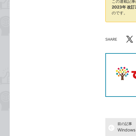
この連載記事
2023年 改訂
のです。
SHARE
記事をシ
T
前の記事
arrow_back