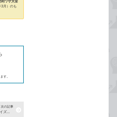
＆便利ワザ大全
年3月）のも
ら
します。
次の記事
arrow_forward
Windows 11でファイルを日付やサイズから検索するには