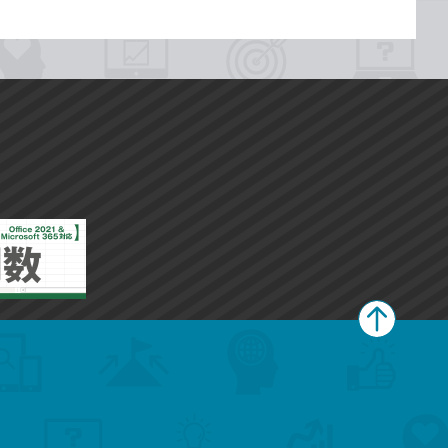
ペ
ー
ジ
上
部
へ