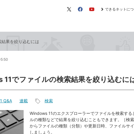
できるネットにつ
X（旧
Facebook
YouTube
Twitter）
の検索結果を絞り込むには
05:50
ows 11でファイルの検索結果を絞り込むに
11 Q&A
連載
検索
記
事
Windows 11のエクスプローラーでファイルを検索す
ルの種類などで結果を絞り込むこともできます。［検
タ
からファイルの種類（分類）や更新日時、ファイルサ
グ
しましょう。