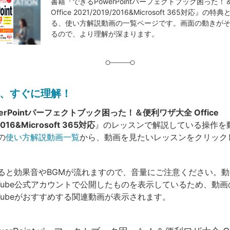
事
書籍『できるPowerPointパーフェクトブック困った
Office 2021/2019/2016&Microsoft 365対応』
タ
る、使い方解説動画の一覧ページです。画面の動きが
グ
るので、より理解が深まります。
、すぐに理解！
erPointパーフェクトブック困った！＆便利ワザ大全 Office
2016&Microsoft 365対応
』のレッスンで解説している操作を
の
使い方解説動画一覧
から、動画を見たいレッスンをクリック
ると効果音やBGMが流れますので、音量にご注意ください。
uTube公式アカウントで公開したものを表示しているため、動
uTubeがおすすめする関連動画が表示されます。