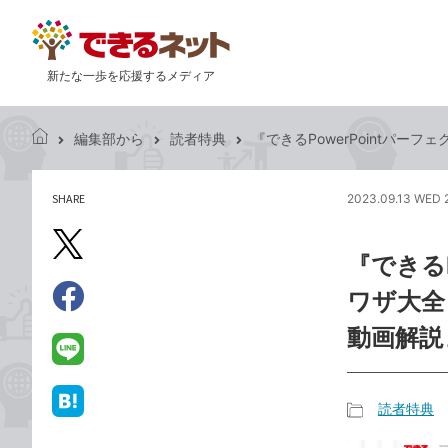
新たな一歩を応援するメディア
編集部から
読者特典
『できるPowerPointパーフェク
で
き
る
SHARE
2023.09.13 WED 
記
ネ
事
ッ
を
X（旧
ト
『できる
シ
Twitter）
ェ
ワザ大全 O
で
ア
Facebook
す
シ
で
動画解説
る
ェ
シ
LINE
ア
ェ
で
ア
送
読者特典
は
記
る
て