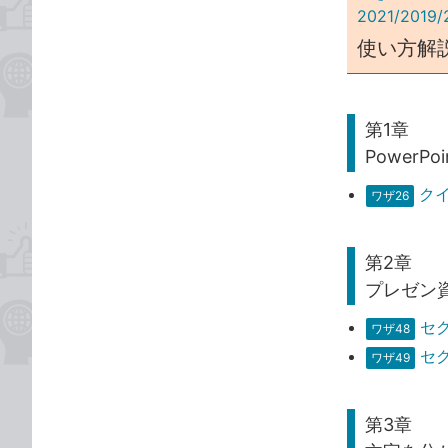
2021/2019/
使い方解
第1章
PowerPo
ク
ワザ26
第2章
プレゼン
セ
ワザ48
セ
ワザ49
第3章