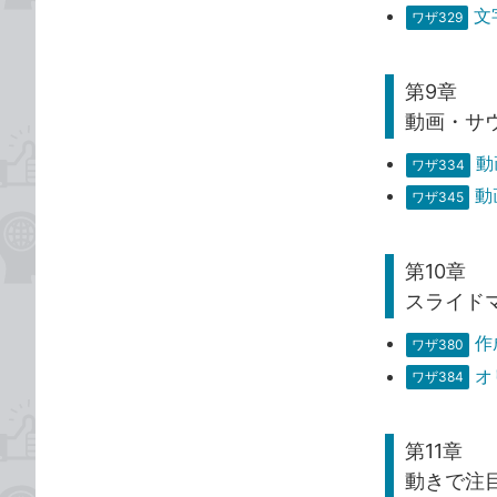
文
ワザ329
第9章
動画・サ
動
ワザ334
動
ワザ345
第10章
スライド
作
ワザ380
オ
ワザ384
第11章
動きで注