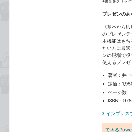
※書影をクリック
プレゼンのあ
《基本から応
のプレゼンテー
本機能はもちろ
たい方に最適
ンの現場で役
使えるプレゼ
著者：井上
定価：1,95
ページ数：
ISBN：978
インプレス
できるPowe