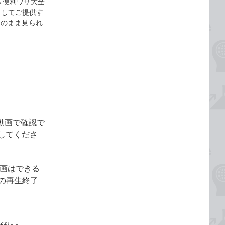
！＆便利ワザ大全
の特典としてご提供す
そのまま見られ
動画で確認で
してくださ
動画はできる
画の再生終了