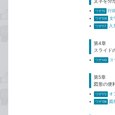
文字を分
行
ワザ70
文
ワザ106
入
ワザ117
第4章
スライド
ス
ワザ140
第5章
図形の便
オ
ワザ172
図
ワザ198