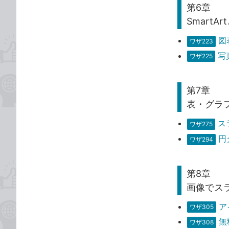
第6章
Smart
図
ワザ223
写
ワザ225
第7章
表・グラ
ス
ワザ275
円
ワザ294
第8章
画像でス
ア
ワザ305
無
ワザ308