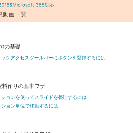
2016&Microsoft 365対応
説動画一覧
intの基礎
イックアクセスツールバーにボタンを登録するには
資料作りの基本ワザ
クションを使ってスライドを整理するには
クション単位で移動するには