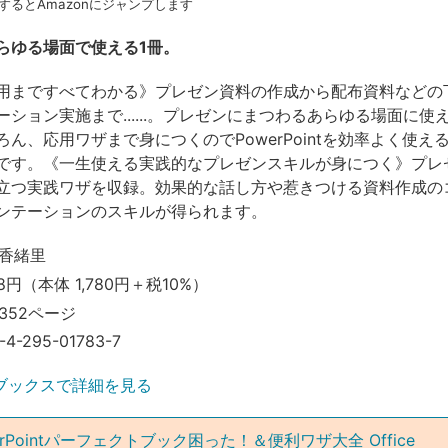
するとAmazonにジャンプします
らゆる場面で使える1冊。
用まですべてわかる》プレゼン資料の作成から配布資料などの
ション実施まで......。プレゼンにまつわるあらゆる場面に使
ん、応用ワザまで身につくのでPowerPointを効率よく使え
です。《一生使える実践的なプレゼンスキルが身につく》プレ
立つ実践ワザを収録。効果的な話し方や惹きつける資料作成の
ンテーションのスキルが得られます。
香緒里
8円（本体 1,780円＋税10%）
352ページ
-4-295-01783-7
ブックスで詳細を見る
rPointパーフェクトブック困った！＆便利ワザ大全 Office