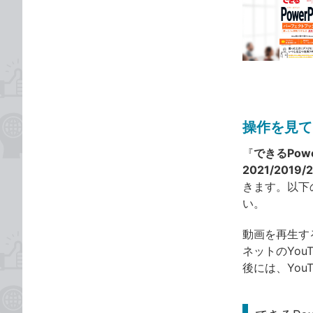
事
な
カ
ブ
テ
ッ
ゴ
ク
リ
マ
ー
ク
操作を見て
に
追
『
できるPow
加
2021/2019/
きます。以下
い。
動画を再生す
ネットのYo
後には、Yo