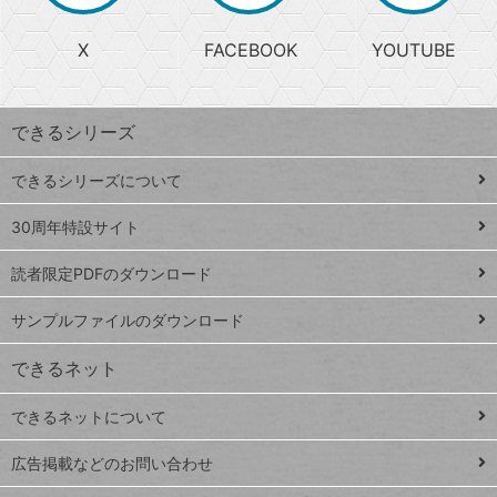
る
search
ら
急
X
FACEBOOK
YOUTUBE
探
上
検
昇
索
す
ワ
できるシリーズ
ー
ド
できるシリーズについて
Google
ト
スプレ
ッ
30周年特設サイト
ッドシ
プ
読者限定PDFのダウンロード
ート
ペ
iPhone
ー
サンプルファイルのダウンロード
VLOOKUP
ジ
できるネット
連載
できるネットについて
Excel Q&A
close
閉じ
トイアンナ流仕
広告掲載などのお問い合わせ
る
事術