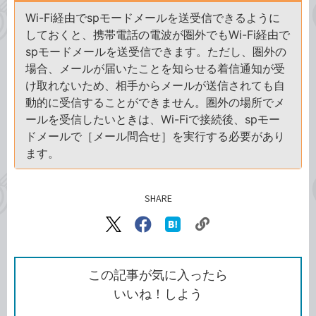
Wi-Fi経由でspモードメールを送受信できるように
しておくと、携帯電話の電波が圏外でもWi-Fi経由で
spモードメールを送受信できます。ただし、圏外の
場合、メールが届いたことを知らせる着信通知が受
け取れないため、相手からメールが送信されても自
動的に受信することができません。圏外の場所でメ
ールを受信したいときは、Wi-Fiで接続後、spモー
ドメールで［メール問合せ］を実行する必要があり
ます。
SHARE
記事をシェアする
リ
X（旧
Facebook
は
ン
Twitter）
で
て
ク
で
シ
な
を
シ
ェ
ブ
この記事が気に入ったら
コ
ェ
ア
ッ
いいね！しよう
ピ
ア
ク
ー
マ