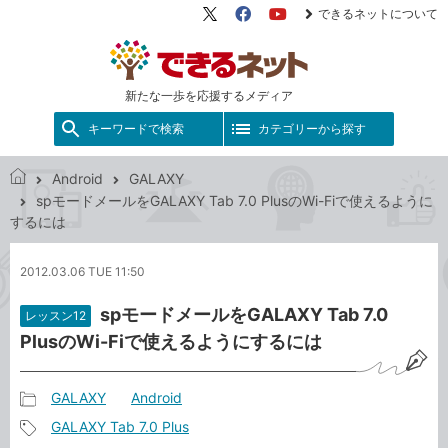
できるネットについて
X（旧
Facebook
YouTube
Twitter）
新たな一歩を応援するメディア
キーワードで検索
カテゴリーから探す
Android
GALAXY
で
spモードメールをGALAXY Tab 7.0 PlusのWi-Fiで使えるように
き
するには
る
ネ
2012.03.06 TUE 11:50
ッ
ト
spモードメールをGALAXY Tab 7.0
レッスン12
PlusのWi-Fiで使えるようにするには
GALAXY
Android
記
GALAXY Tab 7.0 Plus
事
記