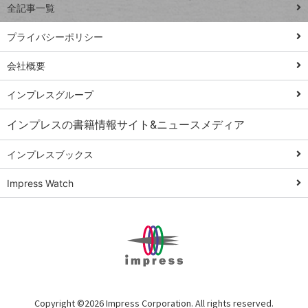
全記事一覧
PowerAutomate
ではじめる業務
プライバシーポリシー
の完全自動化
会社概要
AI議事録作成術
Windows 11
インプレスグループ
Q&A
インプレスの書籍情報サイト&ニュースメディア
Teams踏み込み
活用術
インプレスブックス
Excel講師の仕事
Impress Watch
術
エクセル時短
パワポ時短
Windows Tips
神保町ペロリ旅
俺のメルカリ
Copyright ©
2026 Impress Corporation. All rights reserved.