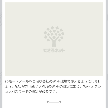
カ
事
テ
タ
ゴ
グ
リ
spモードメールを自宅や会社のWi-Fi環境で使えるようにしまし
ょう。GALAXY Tab 7.0 PlusのWi-Fiの設定に加え、Wi-Fiオプシ
ョンパスワードの設定が必要です。