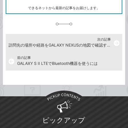
ー
ク
できるネットから最新の記事をお届けします。
に
追
加
次の記事
arrow_forward
訪問先の場所や経路をGALAXY NEXUSの地図で確認するには
前の記事
arrow_back
GALAXY S II LTEでBluetooth機器を使うには
ピックアップ