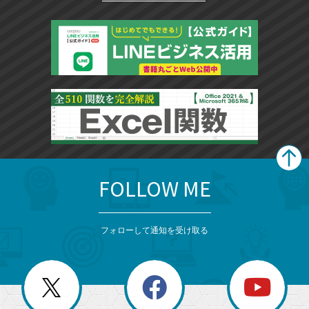
FOLLOW ME
search
format_list_bulleted
検
カ
検
カ
索
テ
メ
ゴ
索
テ
ニ
リ
フォローして通知を受け取る
ゴ
ュ
ー
ー
一
リ
を
覧
閉
を
ー
じ
閉
か
る
じ