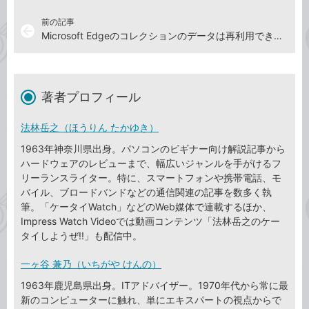
前の記事
arrow_back
Microsoft Edgeのコレクションのデータは再利用できないの？
著者プロフィール
法林岳之（ほうりん たかゆき）
1963年神奈川県出身。パソコンのビギナー向け解説記事から
ハードウェアのレビューまで、幅広いジャンルを手がけるフ
リーランスライター。特に、スマートフォンや携帯電話、モ
バイル、ブロードバンドなどの通信関連の記事を数多く執
筆。「ケータイWatch」などのWeb媒体で連載するほか、
Impress Watch Videoでは動画コンテンツ「法林岳之のケー
タイしようぜ!!」も配信中。
一ヶ谷 兼乃（いちがや けんの）
1963年鹿児島県出身。ITアドバイザー。1970年代から常に最
新のコンピューターに触れ、単にエキスパートの視点からで