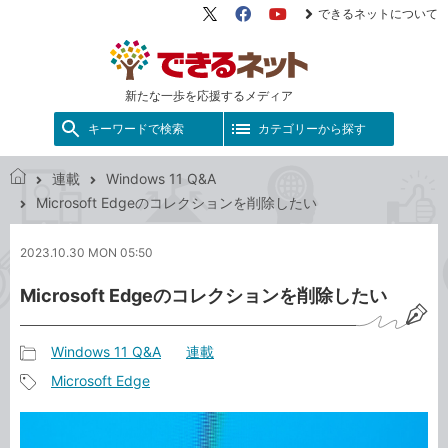
できるネットについて
X（旧
Facebook
YouTube
Twitter）
新たな一歩を応援するメディア
キーワードで検索
カテゴリーから探す
連載
Windows 11 Q&A
で
Microsoft Edgeのコレクションを削除したい
き
る
2023.10.30 MON 05:50
ネ
ッ
Microsoft Edgeのコレクションを削除したい
ト
Windows 11 Q&A
連載
記
Microsoft Edge
事
記
カ
事
テ
タ