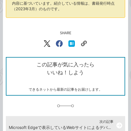
内容に基づいています。紹介している情報は、書籍発行時点
（2023年3月）のものです。
SHARE
記事をシェアする
リ
X（旧
Facebook
は
ン
Twitter）
で
て
ク
で
シ
な
を
シ
ェ
ブ
この記事が気に入ったら
コ
ェ
ア
ッ
いいね！しよう
ピ
ア
ク
ー
マ
ー
ク
できるネットから最新の記事をお届けします。
に
追
加
次の記事
arrow_forward
Microsoft Edgeで表示しているWebサイトによるデバイス制御を制限したい