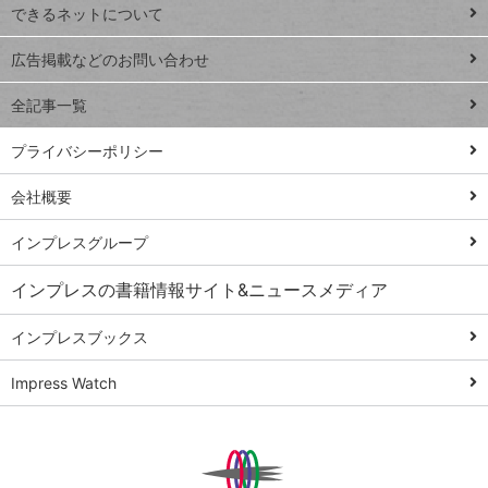
できるネットについて
Excel Q&A
close
閉じ
トイアンナ流仕
広告掲載などのお問い合わせ
る
事術
全記事一覧
PowerAutomate
ではじめる業務
プライバシーポリシー
の完全自動化
会社概要
AI議事録作成術
Windows 11
インプレスグループ
Q&A
インプレスの書籍情報サイト&ニュースメディア
Teams踏み込み
活用術
インプレスブックス
Excel講師の仕事
Impress Watch
術
エクセル時短
パワポ時短