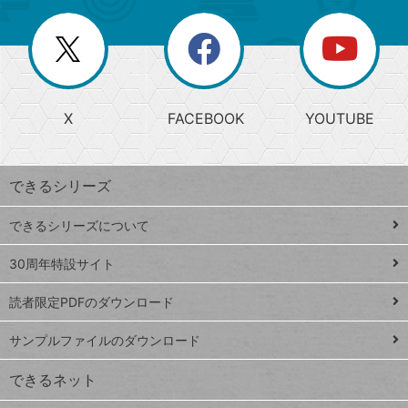
ー
一
リ
を
覧
閉
を
ー
じ
閉
か
る
じ
る
search
ら
急
X
FACEBOOK
YOUTUBE
探
上
検
昇
索
す
ワ
できるシリーズ
ー
ド
できるシリーズについて
Google
ト
スプレ
ッ
30周年特設サイト
ッドシ
プ
読者限定PDFのダウンロード
ート
ペ
iPhone
ー
サンプルファイルのダウンロード
VLOOKUP
ジ
できるネット
連載