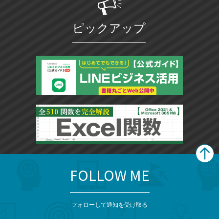
ピックアップ
FOLLOW ME
search
format_list_bulleted
検
カ
検
カ
索
テ
メ
ゴ
索
テ
ニ
リ
フォローして通知を受け取る
ゴ
ュ
ー