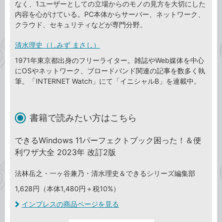
なく、1ユーザーとしての立場からのモノの見方を大切にした
内容を心がけている。PC本体からサーバー、ネットワーク、
クラウド、セキュリティなどが専門分野。
清水理史（しみず まさし）
1971年東京都出身のフリーライター。雑誌やWeb媒体を中心
にOSやネットワーク、ブロードバンド関連の記事を数多く執
筆。「INTERNET Watch」にて「イニシャルB」を連載中。
書籍で読みたい方はこちら
できるWindows 11パーフェクトブック困った！＆便
利ワザ大全 2023年 改訂2版
法林岳之・一ヶ谷兼乃・清水理史＆できるシリーズ編集部
1,628円（本体1,480円＋税10%）
インプレスの商品ページを見る