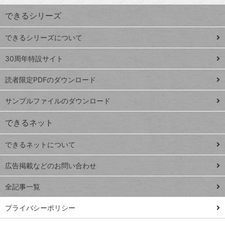
ワ
できるシリーズ
ー
ド
できるシリーズについて
Google
ト
スプレ
ッ
30周年特設サイト
ッドシ
プ
読者限定PDFのダウンロード
ート
ペ
iPhone
ー
サンプルファイルのダウンロード
VLOOKUP
ジ
できるネット
連載
できるネットについて
Excel Q&A
close
閉じ
トイアンナ流仕
広告掲載などのお問い合わせ
る
事術
全記事一覧
PowerAutomate
ではじめる業務
プライバシーポリシー
の完全自動化