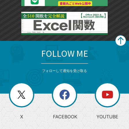
FOLLOW ME
search
format_list_bulleted
検
カ
検
カ
索
テ
メ
ゴ
索
テ
ニ
リ
フォローして通知を受け取る
ゴ
ュ
ー
ー
一
リ
を
覧
閉
を
ー
じ
閉
か
る
じ
る
search
ら
急
X
FACEBOOK
YOUTUBE
探
上
検
昇
索
す