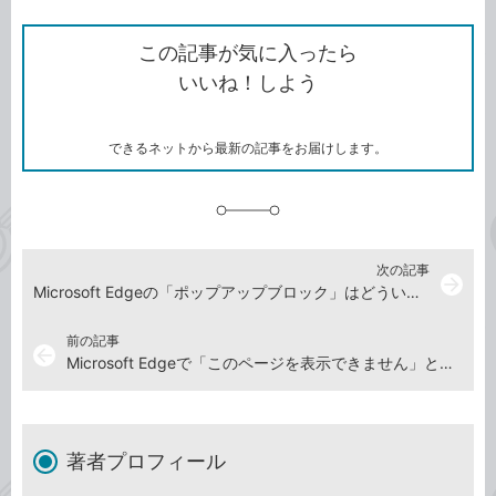
ン
Twitter）
で
て
ク
で
シ
な
を
シ
ェ
ブ
この記事が気に入ったら
コ
ェ
ア
ッ
いいね！しよう
ピ
ア
ク
ー
マ
ー
ク
できるネットから最新の記事をお届けします。
に
追
加
次の記事
arrow_forward
Microsoft Edgeの「ポップアップブロック」はどういう機能？
前の記事
arrow_back
Microsoft Edgeで「このページを表示できません」と表示されたときは
著者プロフィール