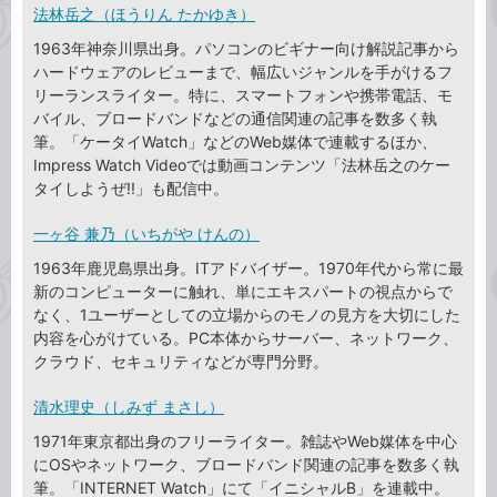
法林岳之（ほうりん たかゆき）
1963年神奈川県出身。パソコンのビギナー向け解説記事から
ハードウェアのレビューまで、幅広いジャンルを手がけるフ
リーランスライター。特に、スマートフォンや携帯電話、モ
バイル、ブロードバンドなどの通信関連の記事を数多く執
筆。「ケータイWatch」などのWeb媒体で連載するほか、
Impress Watch Videoでは動画コンテンツ「法林岳之のケー
タイしようぜ!!」も配信中。
一ヶ谷 兼乃（いちがや けんの）
1963年鹿児島県出身。ITアドバイザー。1970年代から常に最
新のコンピューターに触れ、単にエキスパートの視点からで
なく、1ユーザーとしての立場からのモノの見方を大切にした
内容を心がけている。PC本体からサーバー、ネットワーク、
クラウド、セキュリティなどが専門分野。
清水理史（しみず まさし）
1971年東京都出身のフリーライター。雑誌やWeb媒体を中心
にOSやネットワーク、ブロードバンド関連の記事を数多く執
筆。「INTERNET Watch」にて「イニシャルB」を連載中。