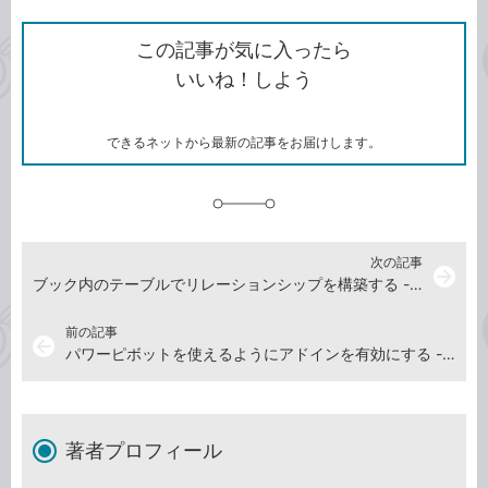
ン
Twitter）
で
て
ク
で
シ
な
を
シ
ェ
ブ
この記事が気に入ったら
コ
ェ
ア
ッ
いいね！しよう
ピ
ア
ク
ー
マ
ー
ク
できるネットから最新の記事をお届けします。
に
追
加
次の記事
arrow_forward
ブック内のテーブルでリレーションシップを構築する -『できるYouTuber式 Excel パワーピボット 現場の教科書』動画解説
前の記事
arrow_back
パワーピボットを使えるようにアドインを有効にする -『できるYouTuber式 Excel パワーピボット 現場の教科書』動画解説
著者プロフィール