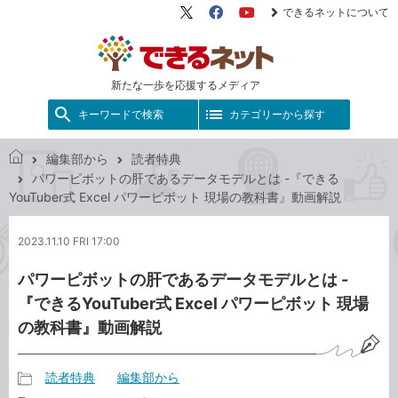
できるネットについて
X（旧
Facebook
YouTube
Twitter）
新たな一歩を応援するメディア
キーワードで検索
カテゴリーから探す
編集部から
読者特典
で
パワーピボットの肝であるデータモデルとは -『できる
き
YouTuber式 Excel パワーピボット 現場の教科書』動画解説
る
ネ
2023.11.10 FRI 17:00
ッ
ト
パワーピボットの肝であるデータモデルとは -
『できるYouTuber式 Excel パワーピボット 現場
の教科書』動画解説
読者特典
編集部から
記