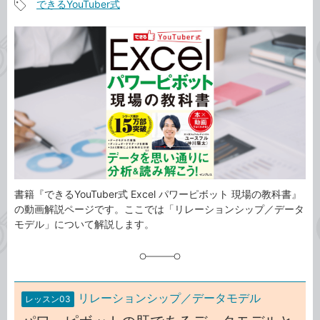
できるYouTuber式
事
記
カ
事
テ
タ
ゴ
グ
リ
書籍『できるYouTuber式 Excel パワーピボット 現場の教科書』
の動画解説ページです。ここでは「リレーションシップ／データ
モデル」について解説します。
リレーションシップ／データモデル
レッスン03