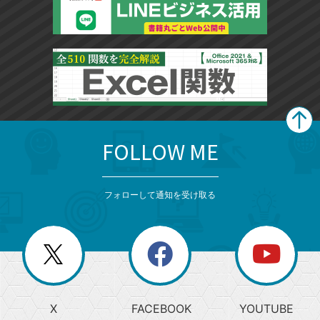
FOLLOW ME
search
format_list_bulleted
検
カ
検
カ
索
テ
メ
ゴ
索
テ
ニ
リ
フォローして通知を受け取る
ゴ
ュ
ー
ー
一
リ
を
覧
閉
を
ー
じ
閉
か
る
じ
る
search
ら
急
X
FACEBOOK
YOUTUBE
探
上