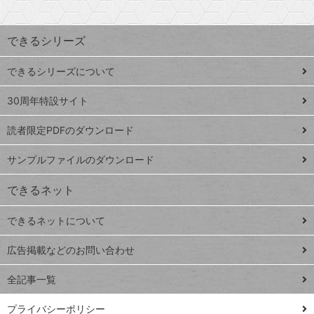
検
昇
索
す
ワ
できるシリーズ
ー
ド
できるシリーズについて
Google
ト
スプレ
ッ
30周年特設サイト
ッドシ
プ
読者限定PDFのダウンロード
ート
ペ
iPhone
ー
サンプルファイルのダウンロード
VLOOKUP
ジ
できるネット
連載
できるネットについて
Excel Q&A
close
閉じ
トイアンナ流仕
広告掲載などのお問い合わせ
る
事術
全記事一覧
PowerAutomate
ではじめる業務
プライバシーポリシー