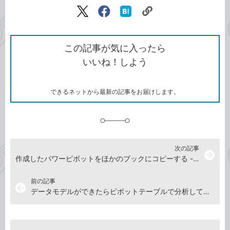
記事をシェアする
リ
X（旧
Facebook
は
ン
Twitter）
で
て
ク
で
シ
な
を
シ
ェ
ブ
この記事が気に入ったら
コ
ェ
ア
ッ
いいね！しよう
ピ
ア
ク
ー
マ
ー
ク
できるネットから最新の記事をお届けします。
に
追
加
次の記事
arrow_forward
作成したパワーピボットをほかのブックにコピーする -『できるYouTuber式 Excel パワーピボット 現場の教科書』動画解説
前の記事
arrow_back
データモデルができたらピボットテーブルで分析してみよう -『できるYouTuber式 Excel パワーピボット 現場の教科書』動画解説