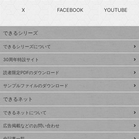
る
search
ら
急
X
FACEBOOK
YOUTUBE
探
上
検
昇
索
す
ワ
できるシリーズ
ー
ド
できるシリーズについて
Google
ト
スプレ
ッ
30周年特設サイト
ッドシ
プ
読者限定PDFのダウンロード
ート
ペ
iPhone
ー
サンプルファイルのダウンロード
VLOOKUP
ジ
できるネット
連載
できるネットについて
Excel Q&A
close
閉じ
トイアンナ流仕
広告掲載などのお問い合わせ
る
事術
全記事一覧