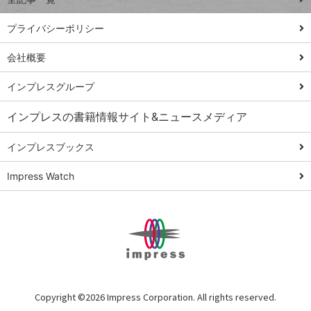
PowerAutomate
ではじめる業務
プライバシーポリシー
の完全自動化
会社概要
AI議事録作成術
Windows 11
インプレスグループ
Q&A
インプレスの書籍情報サイト&ニュースメディア
Teams踏み込み
活用術
インプレスブックス
Excel講師の仕事
Impress Watch
術
エクセル時短
パワポ時短
Windows Tips
神保町ペロリ旅
俺のメルカリ
Copyright ©
2026 Impress Corporation. All rights reserved.