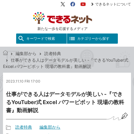
できるネットについて
X（旧
Facebook
YouTube
Twitter）
新たな一歩を応援するメディア
キーワードで検索
カテゴリーから探す
編集部から
読者特典
で
仕事ができる人はデータモデルが美しい -『できるYouTuber式
き
Excel パワーピボット 現場の教科書』動画解説
る
ネ
2023.11.10 FRI 17:00
ッ
ト
仕事ができる人はデータモデルが美しい -『でき
るYouTuber式 Excel パワーピボット 現場の教科
書』動画解説
読者特典
編集部から
記