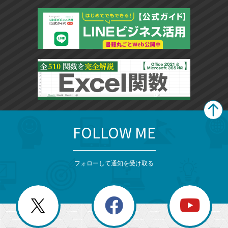
FOLLOW ME
search
format_list_bulleted
検
カ
検
カ
索
テ
メ
ゴ
索
テ
ニ
リ
フォローして通知を受け取る
ゴ
ュ
ー
ー
一
リ
を
覧
閉
を
ー
じ
閉
か
る
じ