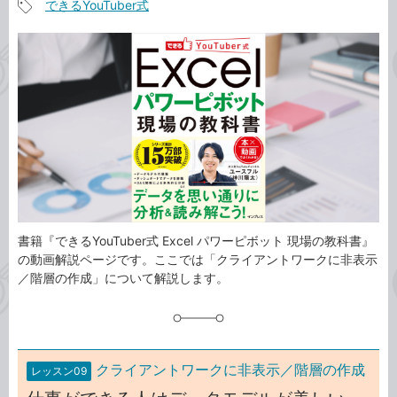
できるYouTuber式
事
記
カ
事
テ
タ
ゴ
グ
リ
書籍『できるYouTuber式 Excel パワーピボット 現場の教科書』
の動画解説ページです。ここでは「クライアントワークに非表示
／階層の作成」について解説します。
クライアントワークに非表示／階層の作成
レッスン09