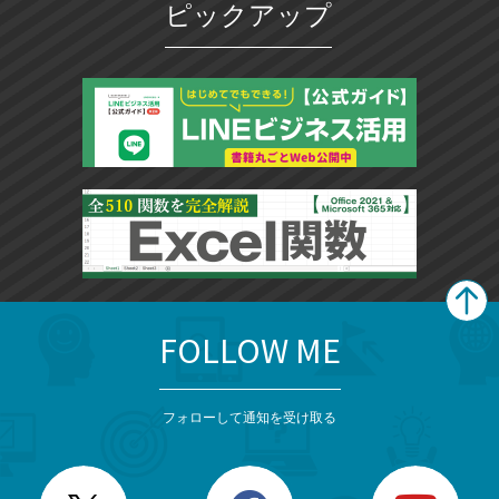
ピックアップ
FOLLOW ME
search
format_list_bulleted
検
カ
検
カ
索
テ
メ
ゴ
索
テ
ニ
リ
フォローして通知を受け取る
ゴ
ュ
ー
ー
一
リ
を
覧