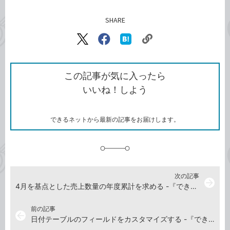
SHARE
記事をシェアする
リ
X（旧
Facebook
は
ン
Twitter）
で
て
ク
で
シ
な
を
シ
ェ
ブ
この記事が気に入ったら
コ
ェ
ア
ッ
いいね！しよう
ピ
ア
ク
ー
マ
ー
ク
できるネットから最新の記事をお届けします。
に
追
加
次の記事
arrow_forward
4月を基点とした売上数量の年度累計を求める -『できるYouTuber式 Excel パワーピボット 現場の教科書』動画解説
前の記事
arrow_back
日付テーブルのフィールドをカスタマイズする -『できるYouTuber式 Excel パワーピボット 現場の教科書』動画解説