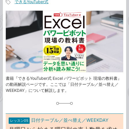
できるYouTuber式
事
記
カ
事
テ
タ
ゴ
グ
リ
書籍『できるYouTuber式 Excel パワーピボット 現場の教科書』
の動画解説ページです。ここでは「日付テーブル／並べ替え／
WEEKDAY」について解説します。
日付テーブル／並べ替え／WEEKDAY
レッスン05