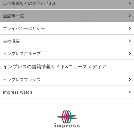
閉じ
トイアンナ流仕
広告掲載などのお問い合わせ
る
事術
全記事一覧
PowerAutomate
ではじめる業務
プライバシーポリシー
の完全自動化
会社概要
AI議事録作成術
Windows 11
インプレスグループ
Q&A
インプレスの書籍情報サイト&ニュースメディア
Teams踏み込み
活用術
インプレスブックス
Excel講師の仕事
Impress Watch
術
エクセル時短
パワポ時短
Windows Tips
神保町ペロリ旅