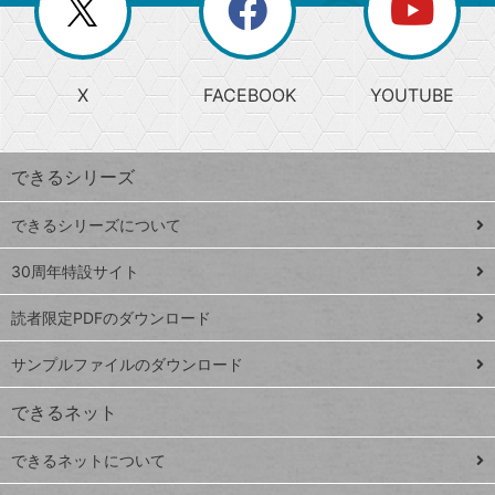
閉
を
ー
じ
閉
か
る
じ
る
search
ら
急
X
FACEBOOK
YOUTUBE
探
上
検
昇
索
す
ワ
できるシリーズ
ー
ド
できるシリーズについて
Google
ト
スプレ
ッ
30周年特設サイト
ッドシ
プ
読者限定PDFのダウンロード
ート
ペ
iPhone
ー
サンプルファイルのダウンロード
VLOOKUP
ジ
できるネット
連載
できるネットについて
Excel Q&A
close