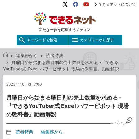
できるネットについて
X（旧
Facebook
YouTube
Twitter）
新たな一歩を応援するメディア
キーワードで検索
カテゴリーから探す
編集部から
読者特典
で
月曜日から始まる曜日別の売上数量を求める -『できる
き
YouTuber式 Excel パワーピボット 現場の教科書』動画解説
る
ネ
2023.11.10 FRI 17:00
ッ
ト
月曜日から始まる曜日別の売上数量を求める -
『できるYouTuber式 Excel パワーピボット 現場
の教科書』動画解説
読者特典
編集部から
記