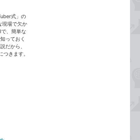
ber式」の
な現場で欠か
lで、簡単な
で知っておく
解説だから、
につきます。