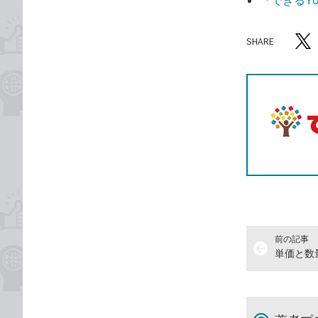
『できるYo
SHARE
記事をシ
T
前の記事
arrow_back