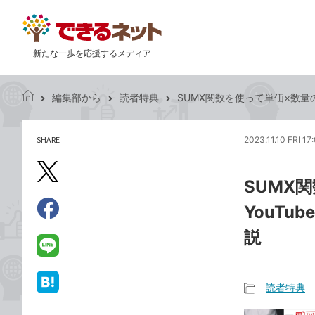
新たな一歩を応援するメディア
編集部から
読者特典
SUMX関数を使って単価×数量の
で
き
る
SHARE
2023.11.10 FRI 17
記
ネ
事
ッ
を
X（旧
ト
SUMX
シ
Twitter）
ェ
YouTu
で
ア
Facebook
す
シ
で
説
る
ェ
シ
LINE
ア
ェ
で
ア
送
読者特典
は
記
る
て