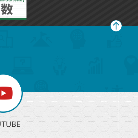
ペ
ー
ジ
上
部
へ
UTUBE