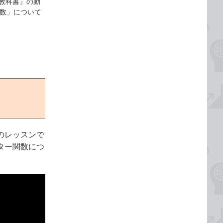
場の教科書』の動
関数」について
のレッスンで
ター関数につ