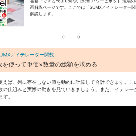
事
書籍『できるYouTuber式 Excel パワーピボット 現
画解説ページです。ここでは「SUMX／イテレーター
タ
解説します。
グ
SUMX／イテレーター関数
関数を使って単価×数量の総額を求める
を使えば、列に存在しない値を動的に計算して合計できます。こ
関数の仕組みと実際の動きを見ていきましょう。また、イテレー
ます。