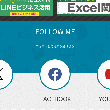
FOLLOW ME
フォローして通知を受け取る
search
検
索
FACEBOOK
YO