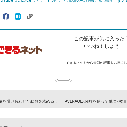
uTuber式 Excel パワーピボット 現場の教科書』動画解説ま
リ
X（旧
Facebook
は
ェアする
ン
witter）
で
て
ク
で
シ
な
を
シ
ェ
ブ
この記事が気に入った
コ
ェ
ア
ッ
ピ
ア
ク
いいね！しよう
ー
マ
ー
ク
できるネットから最新の記事をお届け
に
追
加
単価と数量を掛け合わせた総額を求める -『できるYouTuber式 Excel パワーピボット 現場の教科書』動画解説