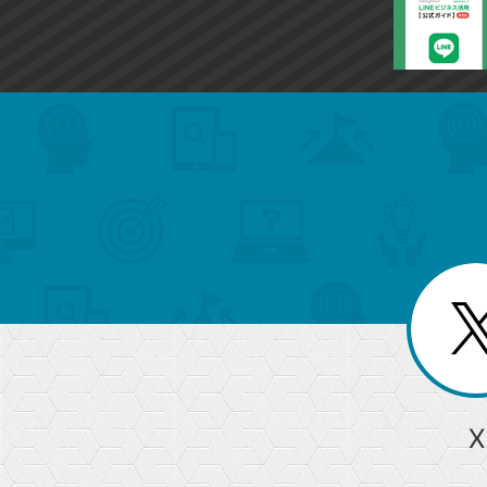
search
format_list_bulleted
検
カ
検
カ
索
テ
メ
ゴ
索
テ
ニ
リ
ュ
ー
ゴ
ー
一
を
覧
リ
閉
を
じ
閉
ー
る
じ
る
か
ら
急上昇ワード
X
探
Googleスプレッドシート
iPhone
VLOOKUP
す