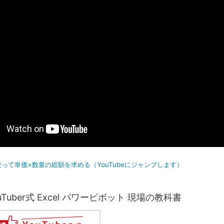
使って単価×数量の総額を求める（YouTubeにジャンプします）
Tuber式 Excel パワーピボット 現場の教科書