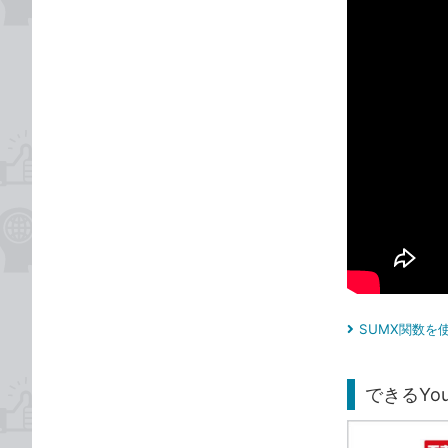
SUMX関数を
できるYou