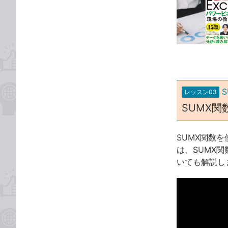
事
な
カ
ブ
テ
ッ
ゴ
ク
リ
マ
ー
ク
に
レッスン03
追
SUMX
加
SUMX関数
は、SUMX
いても解説し