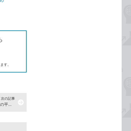
とめ
ら
します。
次の記事
arrow_forward
AVERAGEX関数を使って単価×数量の平均を求める -『できるYouTuber式 Excel パワーピボット 現場の教科書』動画解説