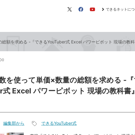
できるネットにつ
X（旧
Facebook
YouTube
Twitter）
総額を求める -『できるYouTuber式 Excel パワーピボット 現場の
:00
関数を使って単価×数量の総額を求める -
ber式 Excel パワーピボット 現場の教科
編集部から
できるYouTuber式
記