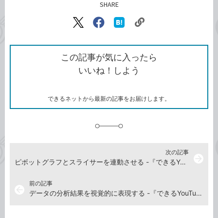
SHARE
記事をシェアする
リ
X（旧
Facebook
は
ン
Twitter）
で
て
ク
で
シ
な
を
シ
ェ
ブ
この記事が気に入ったら
コ
ェ
ア
ッ
いいね！しよう
ピ
ア
ク
ー
マ
ー
ク
できるネットから最新の記事をお届けします。
に
追
加
次の記事
arrow_forward
ピボットグラフとスライサーを連動させる -『できるYouTuber式 Excel パワーピボット 現場の教科書』動画解説
前の記事
arrow_back
データの分析結果を視覚的に表現する -『できるYouTuber式 Excel パワーピボット 現場の教科書』動画解説