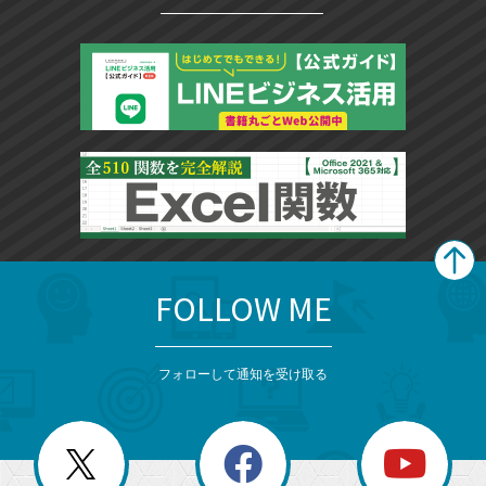
FOLLOW ME
search
format_list_bulleted
検
カ
検
カ
索
テ
メ
ゴ
索
テ
ニ
リ
フォローして通知を受け取る
ゴ
ュ
ー
ー
一
リ
を
覧
閉
を
ー
じ
閉