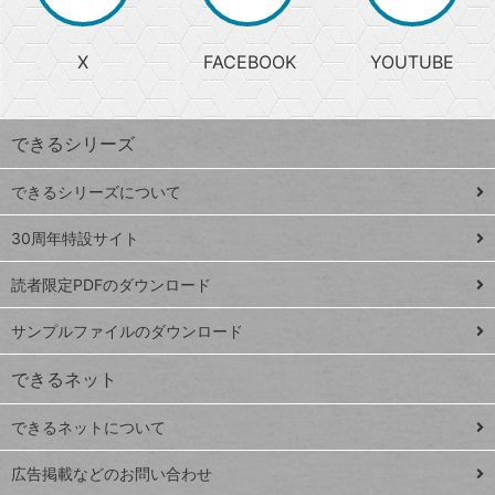
か
る
じ
る
search
ら
急
X
FACEBOOK
YOUTUBE
探
上
検
昇
索
す
ワ
できるシリーズ
ー
ド
できるシリーズについて
Google
ト
スプレ
ッ
30周年特設サイト
ッドシ
プ
読者限定PDFのダウンロード
ート
ペ
iPhone
ー
サンプルファイルのダウンロード
VLOOKUP
ジ
できるネット
連載
できるネットについて
Excel Q&A
close
閉じ
トイアンナ流仕
広告掲載などのお問い合わせ
る