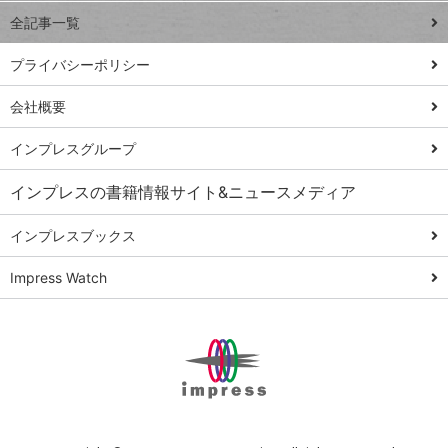
事術
全記事一覧
PowerAutomate
ではじめる業務
プライバシーポリシー
の完全自動化
会社概要
AI議事録作成術
Windows 11
インプレスグループ
Q&A
インプレスの書籍情報サイト&ニュースメディア
Teams踏み込み
活用術
インプレスブックス
Excel講師の仕事
Impress Watch
術
エクセル時短
パワポ時短
Windows Tips
神保町ペロリ旅
俺のメルカリ