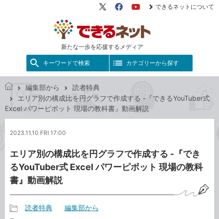
できるネットについて
X（旧
Facebook
YouTube
Twitter）
新たな一歩を応援するメディア
キーワードで検索
カテゴリーから探す
編集部から
読者特典
で
エリア別の構成比を円グラフで作成する -『できるYouTuber式
き
Excel パワーピボット 現場の教科書』動画解説
る
ネ
2023.11.10 FRI 17:00
ッ
ト
エリア別の構成比を円グラフで作成する -『でき
るYouTuber式 Excel パワーピボット 現場の教科
書』動画解説
読者特典
編集部から
記