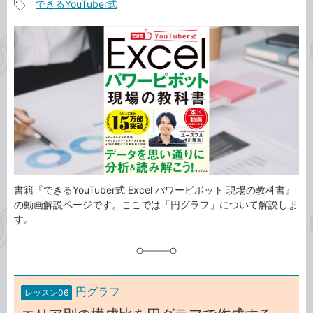
できるYouTuber式
事
記
カ
事
テ
タ
ゴ
グ
リ
書籍『できるYouTuber式 Excel パワーピボット 現場の教科書』
の動画解説ページです。ここでは「円グラフ」について解説しま
す。
円グラフ
レッスン06