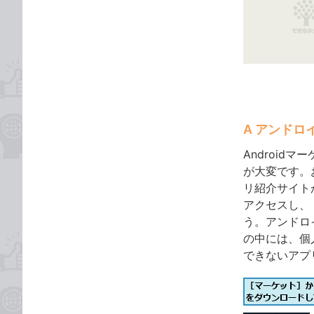
な
テ
ブ
ゴ
ッ
リ
ク
マ
ー
ク
に
A アンド
追
Androi
加
が大変です。
リ紹介サイト
アクセスし、
う。アンドロ
の中には、個
できないアプ