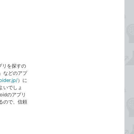
プリを探すの
」などのアプ
oider.jp/
）に
よいでしょ
idのアプリ
るので、信頼