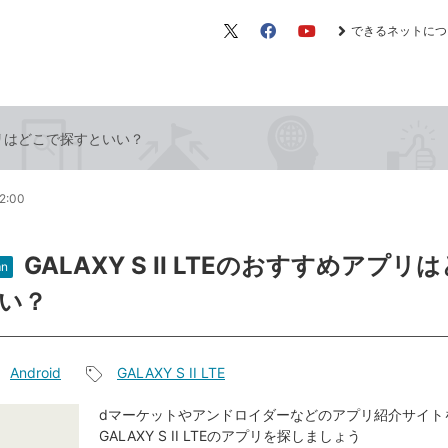
できるネットにつ
X（旧
Facebook
YouTube
Twitter）
めアプリはどこで探すといい？
2:00
GALAXY S II LTEのおすすめアプリ
n
い？
Android
GALAXY S II LTE
記
事
dマーケットやアンドロイダーなどのアプリ紹介サイト
GALAXY S II LTEのアプリを探しましょう
タ