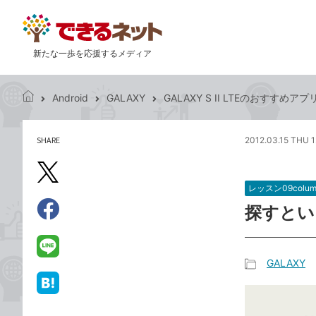
新たな一歩を応援するメディア
Android
GALAXY
GALAXY S II LTEのおすす
で
き
る
SHARE
2012.03.15 THU 1
記
ネ
事
ッ
を
X（旧
ト
シ
レッスン09colum
Twitter）
ェ
探すとい
で
ア
Facebook
す
シ
で
る
ェ
シ
LINE
GALAXY
ア
ェ
で
記
ア
送
は
事
る
て
カ