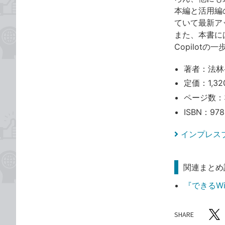
本編と活用編の
ていて最新ア
また、本書には
Copilot
著者：法林
定価：1,32
ページ数：
ISBN：978
インプレス
関連まとめ
『できるWin
SHARE
記事をシ