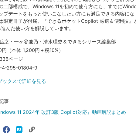
二部構成で、Windows 11を初めて使う方にも、すでにWindow
ップデートをもっと使いこなしたい方にも満足できる内容にな
限定冊子が付属。『できるポケットCopilot 厳選＆便利技』
の一歩進んだ使い方を解説しています。
岳之・一ヶ谷兼乃・清水理史＆できるシリーズ編集部
0円（本体 1,200円＋税10%）
336ページ
-4-295-01804-9
ブックスで詳細を見る
記事
dows 11 2024年 改訂3版 Copilot対応』動画解説まとめ
リ
X（旧
Facebook
は
ェアする