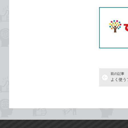
T
前の記事
arrow_back