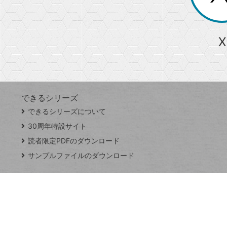
る
か
ら
急上昇ワード
X
探
Googleスプレッドシート
iPhone
VLOOKUP
す
できるシリーズ
close
できるシリーズについて
閉
ト
じ
ッ
30周年特設サイト
る
プ
読者限定PDFのダウンロード
ペ
サンプルファイルのダウンロード
ー
ジ
連載