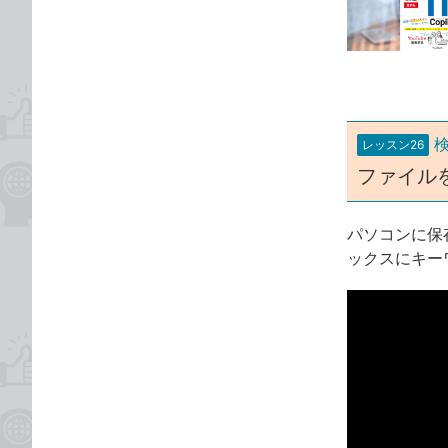
な
テ
ブ
ゴ
ッ
リ
ク
マ
ー
レッスン26
ク
ファイル
に
追
加
パソコンに保
ックスにキー