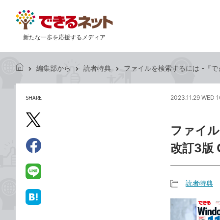
新たな一歩を応援するメディア
編集部から
読者特典
ファイルを検索するには -『できるW
で
き
る
SHARE
2023.11.29 WED 1
記
ネ
事
ッ
を
X（旧
ト
ファイルを
シ
Twitter）
ェ
改訂3版 
で
ア
Facebook
す
シ
で
る
ェ
シ
LINE
読者特典
ア
ェ
で
記
ア
送
は
事
る
て
カ