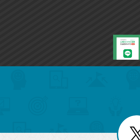
search
format_list_bulleted
検
カ
検
カ
索
テ
メ
ゴ
索
テ
ニ
リ
ュ
ー
ゴ
ー
一
を
覧
リ
閉
を
じ
閉
ー
る
じ