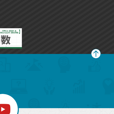
ペ
ー
ジ
上
部
へ