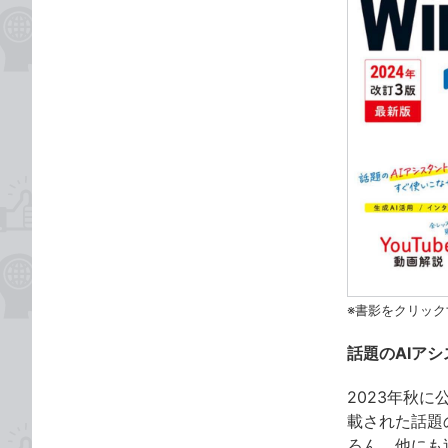
※書影をクリック
話題のAIア
2023年秋に
載された話題の
ろん、他にも