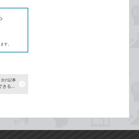
ら
します。
次の記事
arrow_forward
ファイルを1つにまとめるには -『できるWindows 11 2024年 改訂3版 Copilot対応』動画解説