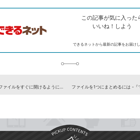
ン
witter）
で
て
ク
で
シ
な
を
シ
ェ
ブ
この記事が気に入った
コ
ェ
ア
ッ
ピ
ア
ク
いいね！しよう
ー
マ
ー
ク
できるネットから最新の記事をお届け
に
追
加
よく使うファイルをすぐに開けるようにするには -『できるWindows 11 2024年 改訂3版 Copilot対応』動画解説