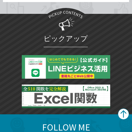
ピックアップ
FOLLOW ME
search
format_list_bulleted
検
カ