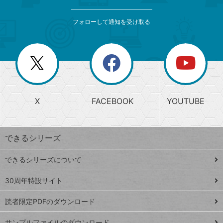
検
カ
索
テ
メ
ゴ
索
テ
ニ
リ
フォローして通知を受け取る
ゴ
ュ
ー
ー
一
リ
を
覧
閉
を
ー
じ
閉
か
る
じ
る
search
ら
急
X
FACEBOOK
YOUTUBE
探
上
検
昇
索
す
ワ
できるシリーズ
ー
ド
できるシリーズについて
Google
ト
スプレ
ッ
30周年特設サイト
ッドシ
プ
読者限定PDFのダウンロード
ート
ペ
iPhone
ー
サンプルファイルのダウンロード