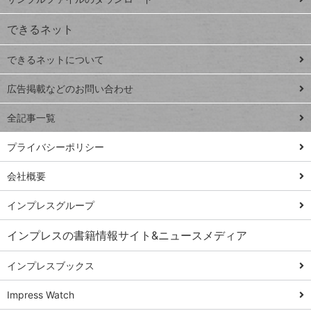
VLOOKUP
ジ
できるネット
連載
できるネットについて
Excel Q&A
close
閉じ
トイアンナ流仕
広告掲載などのお問い合わせ
る
事術
全記事一覧
PowerAutomate
ではじめる業務
プライバシーポリシー
の完全自動化
会社概要
AI議事録作成術
Windows 11
インプレスグループ
Q&A
インプレスの書籍情報サイト&ニュースメディア
Teams踏み込み
活用術
インプレスブックス
Excel講師の仕事
Impress Watch
術