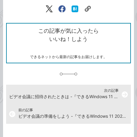
記事をシェアする
リ
X（旧
Facebook
は
ン
Twitter）
で
て
ク
で
シ
な
を
シ
ェ
ブ
この記事が気に入ったら
コ
ェ
ア
ッ
いいね！しよう
ピ
ア
ク
ー
マ
ー
ク
できるネットから最新の記事をお届けします。
に
追
加
次の記事
arrow_forward
ビデオ会議に招待されたときは -『できるWindows 11 2024年 改訂3版 Copilot対応』動画解説
前の記事
arrow_back
ビデオ会議の準備をしよう -『できるWindows 11 2024年 改訂3版 Copilot対応』動画解説