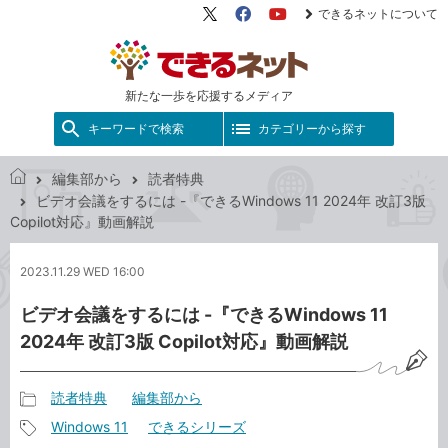
できるネットについて
X（旧
Facebook
YouTube
Twitter）
新たな一歩を応援するメディア
キーワードで検索
カテゴリーから探す
編集部から
読者特典
で
ビデオ会議をするには -『できるWindows 11 2024年 改訂3版
き
Copilot対応』動画解説
る
ネ
2023.11.29 WED 16:00
ッ
ト
ビデオ会議をするには -『できるWindows 11
2024年 改訂3版 Copilot対応』動画解説
読者特典
編集部から
記
Windows 11
できるシリーズ
事
記