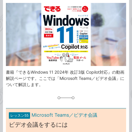
カ
事
テ
タ
ゴ
グ
リ
書籍『できるWindows 11 2024年 改訂3版 Copilot対応』の動画
解説ページです。ここでは「Microsoft Teams／ビデオ会議」に
ついて解説します。
Microsoft Teams／ビデオ会議
レッスン55
ビデオ会議をするには