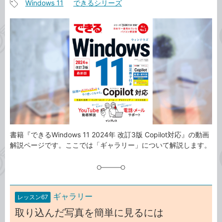
Windows 11
できるシリーズ
事
記
カ
事
テ
タ
ゴ
グ
リ
書籍『できるWindows 11 2024年 改訂3版 Copilot対応』の動画
解説ページです。ここでは「ギャラリー」について解説します。
ギャラリー
レッスン67
取り込んだ写真を簡単に見るには