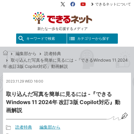
できるネットについて
X（旧
Facebook
YouTube
Twitter）
新たな一歩を応援するメディア
キーワードで検索
カテゴリーから探す
編集部から
読者特典
で
取り込んだ写真を簡単に見るには -『できるWindows 11 2024
き
年 改訂3版 Copilot対応』動画解説
る
ネ
2023.11.29 WED 16:00
ッ
ト
取り込んだ写真を簡単に見るには -『できる
Windows 11 2024年 改訂3版 Copilot対応』動
画解説
読者特典
編集部から
記