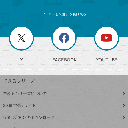
検
カ
索
テ
メ
ゴ
索
テ
ニ
リ
フォローして通知を受け取る
ゴ
ュ
ー
ー
一
リ
を
覧
閉
を
ー
じ
閉
か
る
じ
る
search
ら
急
X
FACEBOOK
YOUTUBE
探
上
検
昇
索
す
ワ
できるシリーズ
ー
ド
できるシリーズについて
Google
ト
スプレ
ッ
30周年特設サイト
ッドシ
プ
読者限定PDFのダウンロード
ート
ペ
iPhone
ー