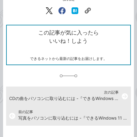
記事をシェアする
リ
X（旧
Facebook
は
ン
Twitter）
で
て
ク
で
シ
な
を
シ
ェ
ブ
この記事が気に入ったら
コ
ェ
ア
ッ
いいね！しよう
ピ
ア
ク
ー
マ
ー
ク
できるネットから最新の記事をお届けします。
に
追
加
次の記事
arrow_forward
CDの曲をパソコンに取り込むには -『できるWindows 11 2024年 改訂3版 Copilot対応』動画解説
前の記事
arrow_back
写真をパソコンに取り込むには -『できるWindows 11 2024年 改訂3版 Copilot対応』動画解説