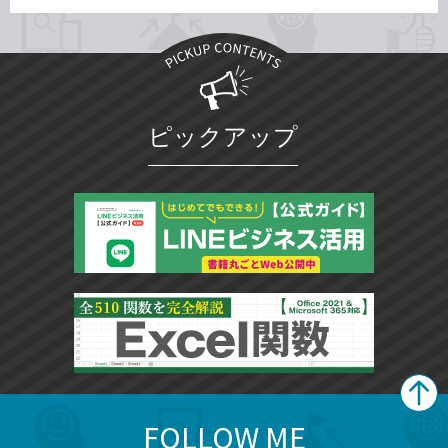
ピックアップ
FOLLOW ME
search
format_list_bulleted
検
カ