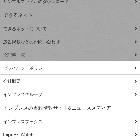
サンプルファイルのダウンロード
VLOOKUP
ジ
できるネット
連載
できるネットについて
Excel Q&A
close
閉じ
トイアンナ流仕
広告掲載などのお問い合わせ
る
事術
全記事一覧
PowerAutomate
ではじめる業務
プライバシーポリシー
の完全自動化
会社概要
AI議事録作成術
Windows 11
インプレスグループ
Q&A
インプレスの書籍情報サイト&ニュースメディア
Teams踏み込み
活用術
インプレスブックス
Excel講師の仕事
Impress Watch
術