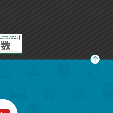
ペ
ー
ジ
上
部
へ