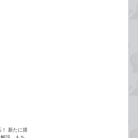
応！ 新たに搭
に解説。もち