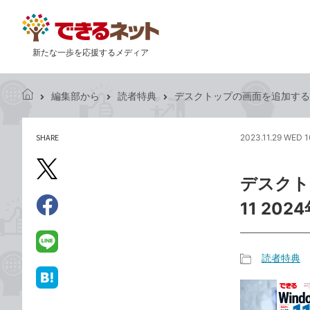
新たな一歩を応援するメディア
編集部から
読者特典
デスクトップの画面を追加するには -
で
き
る
SHARE
2023.11.29 WED 1
記
ネ
事
ッ
を
X（旧
ト
デスクト
シ
Twitter）
ェ
11 202
で
ア
Facebook
す
シ
で
る
ェ
シ
LINE
読者特典
ア
ェ
で
記
ア
送
は
事
る
て
カ