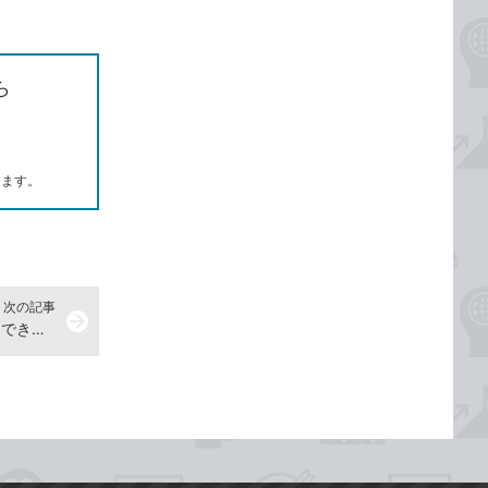
ら
します。
次の記事
arrow_forward
画面を画像として保存するには -『できるWindows 11 2024年 改訂3版 Copilot対応』動画解説