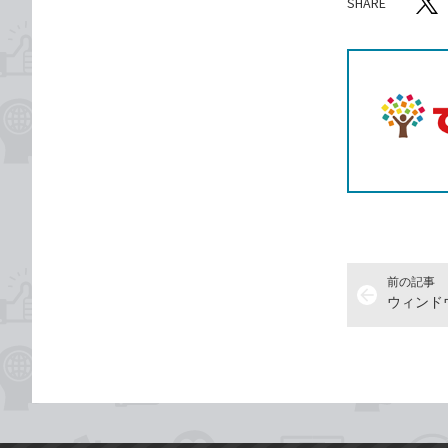
SHARE
記事をシ
T
前の記事
arrow_back