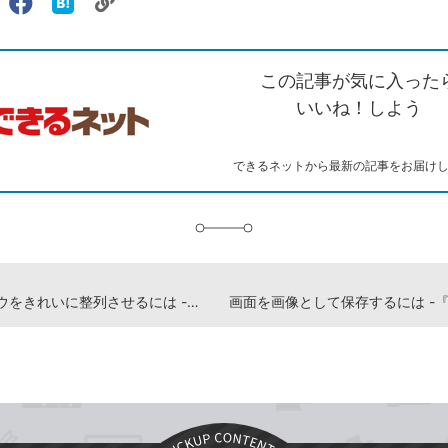
リ
X（旧
Facebook
は
ェアする
ン
witter）
で
て
ク
で
シ
な
を
シ
ェ
ブ
この記事が気に入った
コ
ェ
ア
ッ
ピ
ア
ク
いいね！しよう
ー
マ
ー
ク
できるネットから最新の記事をお届け
に
追
加
ウィンドウをきれいに整列させるには -『できるWindows 11 2024年 改訂3版 Copilot対応』動画解説