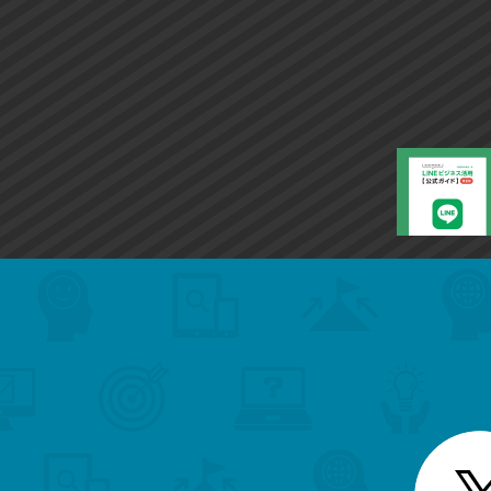
search
format_list_bulleted
検
カ
検
カ
索
テ
メ
ゴ
索
テ
ニ
リ
ュ
ー
ゴ
ー
一
を
覧
リ
閉
を
じ
閉