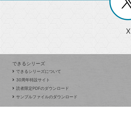
ー
る
じ
る
か
ら
急上昇ワード
X
探
Googleスプレッドシート
iPhone
VLOOKUP
す
できるシリーズ
close
できるシリーズについて
閉
ト
じ
ッ
30周年特設サイト
る
プ
読者限定PDFのダウンロード
ペ
サンプルファイルのダウンロード
ー
ジ
連載