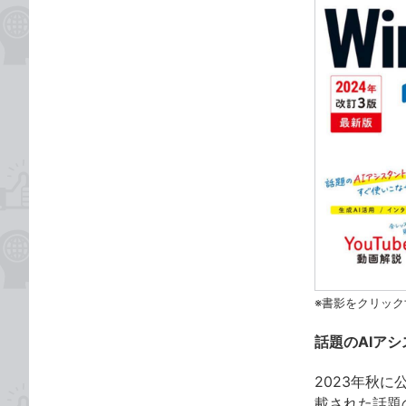
※書影をクリック
話題のAIア
2023年秋に
載された話題の