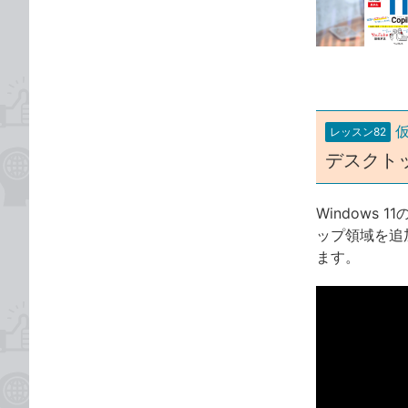
な
テ
ブ
ゴ
ッ
リ
ク
マ
ー
レッスン82
ク
デスクト
に
追
加
Windows
ップ領域を追
ます。